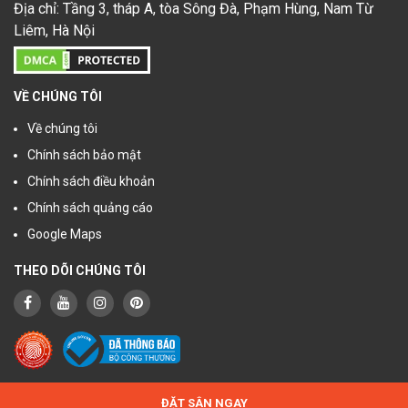
Địa chỉ: Tầng 3, tháp A, tòa Sông Đà, Phạm Hùng, Nam Từ
Liêm, Hà Nội
VỀ CHÚNG TÔI
Về chúng tôi
Chính sách bảo mật
Chính sách điều khoản
Chính sách quảng cáo
Google Maps
THEO DÕI CHÚNG TÔI
© Bản quyền
Golftimes
- 2021
ĐẶT SÂN NGAY