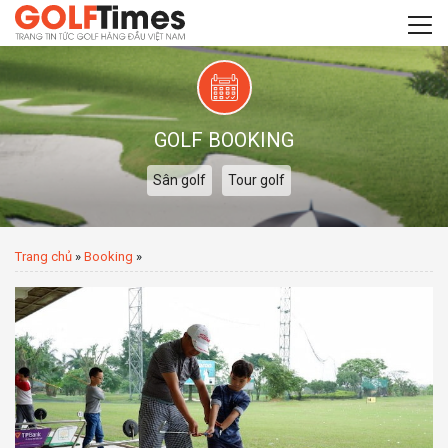
GOLF BOOKING
Sân golf
Tour golf
Trang chủ
»
Booking
»