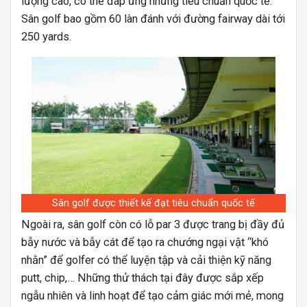
lượng cao, có thể đáp ứng những tiêu chuẩn quốc tế.
Sân golf bao gồm 60 làn đánh với đường fairway dài tới
250 yards.
Sân golf được thiết kế đạt tiêu chuẩn quốc tế
Ngoài ra, sân golf còn có lỗ par 3 được trang bị đầy đủ
bẫy nước và bẫy cát để tạo ra chướng ngại vật “khó
nhằn” để golfer có thể luyện tập và cải thiện kỹ năng
putt, chip,… Những thử thách tại đây được sắp xếp
ngẫu nhiên và linh hoạt để tạo cảm giác mới mẻ, mong