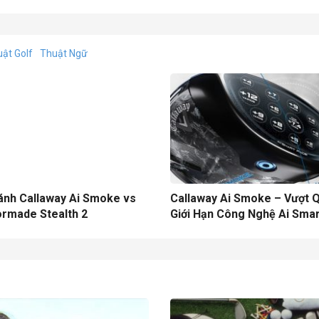
uật Golf
Thuật Ngữ
ánh Callaway Ai Smoke vs
Callaway Ai Smoke – Vượt 
ormade Stealth 2
Giới Hạn Công Nghệ Ai Smar
Face Giải Phóng “Lối Mòn” 
Kế Gậy Golf