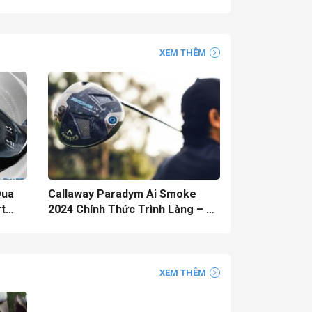
XEM THÊM
Qua
Callaway Paradym Ai Smoke
t
2024 Chính Thức Trình Làng – Sự
Thiết
Kết Hợp Hoàn Hảo Giữa Trí Tuệ
Nhân Tạo Và Công Nghệ Golf
XEM THÊM