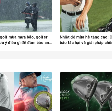
 golf mùa mưa bão, golfer
Nhiệt độ mùa hè tăng cao: 
ưu ý điều gì để đảm bảo an
báo tác hại và giải pháp ch
?
nắng hiệu quả cho golfer