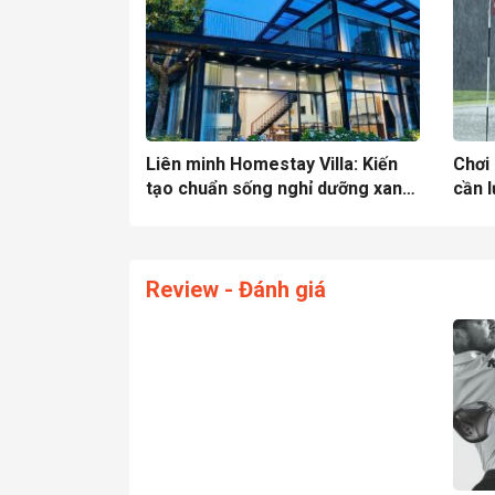
Liên minh Homestay Villa: Kiến
Chơi
tạo chuẩn sống nghỉ dưỡng xanh
cần l
dành cho giới tinh hoa và golfer
toàn
Việt
Review - Đánh giá