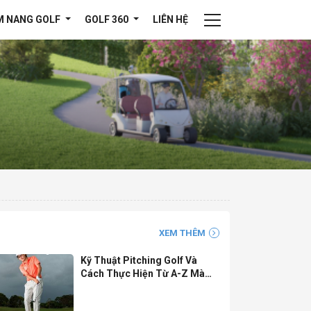
M NANG GOLF
GOLF 360
LIÊN HỆ
XEM THÊM
Kỹ Thuật Pitching Golf Và
Cách Thực Hiện Từ A-Z Mà
Golfer Nên Biết