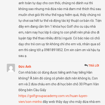
anh toàn tự dạy cho con thôi, chúng nó đánh vui thì
không sao nhưng mà đứa nào mà đam mê thích thú sau
muốn chơi giỏi thì như thế nguy hiểm quá, thấy chúng nó
tự chơi sai hết tư thế và động tác kỹ thuật cơ bản rồi. Tiện
đây em đang cần tìm 1 khóa học Golf cho cu cậu nhà
em, năm nay học lớp 6 cũng to con phết nên phải cho đi
luyện tập thể thao nhiều đỡ bị ì người. Có bác nào có chỗ
dạy cho trẻ con uy tín không chỉ cho em với, nhắn qua số
em thì càng tốt ạ 0981891852. Em xin cảm ơn và hậu tạ
sau ạ.
TRẢ LỜI
Đức Anh
Con nhà bác có dùng được tiếng anh hay tiếng Hàn
không? À bên đó cũng có phiên dịch nên không lo, Con
em và 2 đứa cháu em cho đi học bên chỗ 30 Phạm Văn
Đồng bên Cầu Giấy
https://golfgroupacademy.com.vn/huan-luyen-
vien/son-minho
đây web thầy dạy cho mấy đứa nhà em