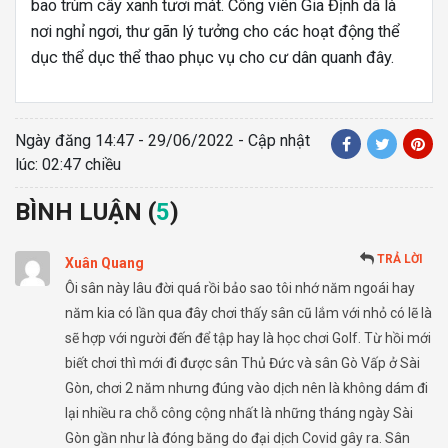
bao trùm cây xanh tươi mát. Công viên Gia Định dã là
nơi nghỉ ngơi, thư gãn lý tưởng cho các hoạt động thể
dục thể dục thể thao phục vụ cho cư dân quanh đây.
Ngày đăng
14:47 - 29/06/2022
- Cập nhật
lúc: 02:47 chiều
BÌNH LUẬN (
5
)
TRẢ LỜI
Xuân Quang
Ôi sân này lâu đời quá rồi bảo sao tôi nhớ năm ngoái hay
năm kia có lần qua đây chơi thấy sân cũ lắm với nhỏ có lẽ là
sẽ hợp với người đến để tập hay là học chơi Golf. Từ hồi mới
biết chơi thì mới đi được sân Thủ Đức và sân Gò Vấp ở Sài
Gòn, chơi 2 năm nhưng đúng vào dịch nên là không dám đi
lại nhiều ra chỗ công cộng nhất là những tháng ngày Sài
Gòn gần như là đóng băng do đại dịch Covid gây ra. Sân