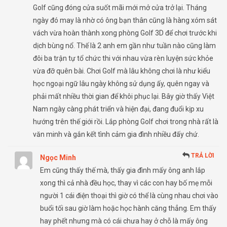
Golf cũng đóng cửa suốt mãi mới mở cửa trở lại. Tháng
ngày đó may là nhờ có ông bạn thân cũng là hàng xóm sát
vách vừa hoàn thành xong phòng Golf 3D để chơi trước khi
dịch bùng nổ. Thế là 2 anh em gần như tuần nào cũng làm
đôi ba trận tự tổ chức thi với nhau vừa rèn luyện sức khỏe
vừa đỡ quên bài. Chơi Golf mà lâu không chơi là như kiểu
học ngoại ngữ lâu ngày không sử dụng ấy, quên ngay và
phải mất nhiều thời gian để khôi phục lại. Bây giờ thấy Việt
Nam ngày càng phát triển và hiện đại, đang đuổi kịp xu
hướng trên thế giới rồi. Lắp phòng Golf chơi trong nhà rất là
văn minh và gắn kết tình cảm gia đình nhiều đấy chứ.
TRẢ LỜI
Ngọc Minh
Em cũng thấy thế mà, thấy gia đình mấy ông anh lắp
xong thì cả nhà đều học, thay vì các con hay bố mẹ mỗi
người 1 cái điện thoại thì giờ có thể là cùng nhau chơi vào
buổi tối sau giờ làm hoặc học hành căng thẳng. Em thấy
hay phết nhưng mà có cái chưa hay ở chỗ là mấy ông