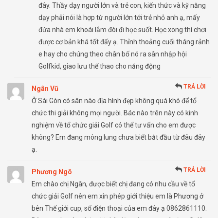
đây. Thầy dạy người lớn và trẻ con, kiến thức và kỹ năng
dạy phải nói là hợp từ người lớn tới trẻ nhỏ anh ạ, mấy
đứa nhà em khoái lắm đòi đi học suốt. Học xong thì chơi
được cơ bản khá tốt đấy ạ. Thỉnh thoảng cuối tháng rảnh
e hay cho chúng theo chân bố nó ra sân nhập hội
Golfkid, giao lưu thể thao cho năng động
TRẢ LỜI
Ngân Vũ
Ở Sài Gòn có sân nào địa hình đẹp không quá khó để tổ
chức thi giải không mọi người. Bác nào trên này có kinh
nghiệm về tổ chức giải Golf có thể tư vấn cho em được
không? Em đang mông lung chưa biết bắt đầu từ đâu đây
ạ.
TRẢ LỜI
Phương Ngô
Em chào chị Ngân, được biết chị đang có nhu cầu về tổ
chức giải Golf nên em xin phép giới thiệu em là Phương ở
bên Thế giới cup, số điện thoại của em đây ạ 0862861110.