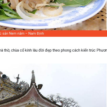
c sản Nem nắm – Nam Định
 thờ, chùa cổ kính lâu đời đẹp theo phong cách kiến trúc Phươ