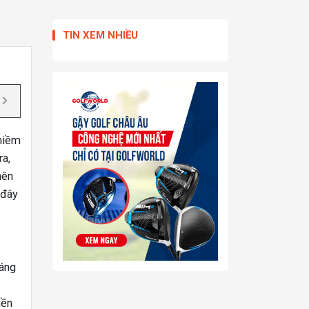
TIN XEM NHIỀU
 niềm
ra,
nên
 đây
háng
nền