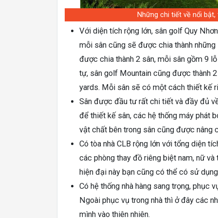
Những chi tiết về nổi bật
Với diện tích rộng lớn, sân golf Quy Nhơ
mỗi sân cũng sẽ được chia thành những s
được chia thành 2 sân, mỗi sân gồm 9 lỗ 
tự, sân golf Mountain cũng được thành 2 s
yards. Mỗi sân sẽ có một cách thiết kế ri
Sân được đầu tư rất chi tiết và đầy đủ v
để thiết kế sân, các hệ thống máy phát b
vật chất bên trong sân cũng được nâng c
Có tòa nhà CLB rộng lớn với tổng diện tí
các phòng thay đồ riêng biệt nam, nữ và
hiện đại này bạn cũng có thể có sử dụng 
Có hệ thống nhà hàng sang trọng, phục 
Ngoài phục vụ trong nhà thì ở đây các nh
mình vào thiên nhiên.