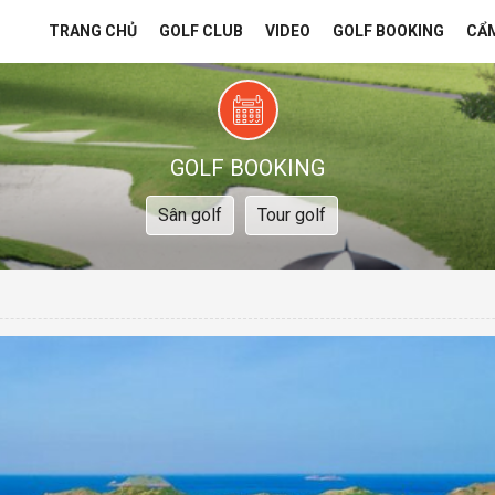
TRANG CHỦ
GOLF CLUB
VIDEO
GOLF BOOKING
CẨ
GOLF BOOKING
Sân golf
Tour golf