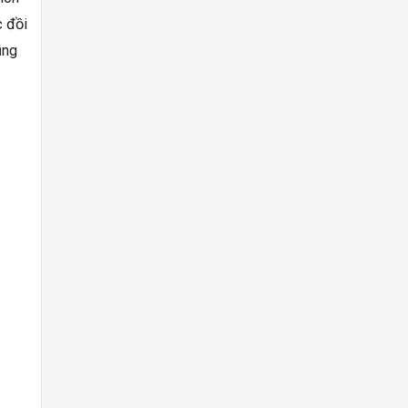
c đồi
ũng