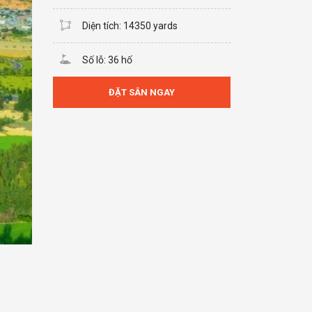
Diện tích: 14350 yards
Số lỗ: 36 hố
ĐẶT SÂN NGAY