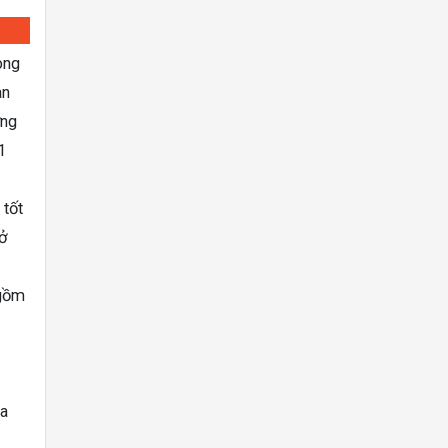
ong
an
ơng
1
 tốt
ở
 gồm
òa