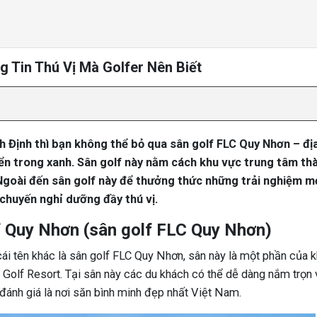
 Tin Thú Vị Mà Golfer Nên Biết
h Định thì bạn không thể bỏ qua sân golf FLC Quy Nhơn – đị
iển trong xanh. Sân golf này nằm cách khu vực trung tâm th
goài đến sân golf này để thưởng thức những trải nghiệm mớ
 chuyến nghỉ dưỡng đầy thú vị.
lf Quy Nhơn (sân golf FLC Quy Nhơn)
ái tên khác là sân golf FLC Quy Nhơn, sân này là một phần của 
olf Resort. Tại sân này các du khách có thể dễ dàng nắm trọn
đánh giá là nơi săn bình minh đẹp nhất Việt Nam.