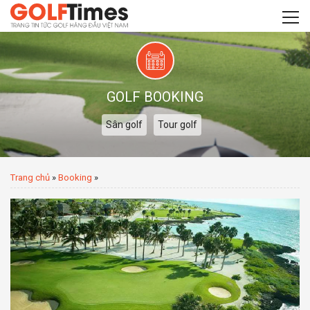
GOLF BOOKING
Sân golf
Tour golf
Trang chủ
»
Booking
»