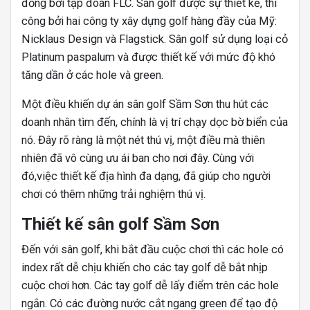
đồng bởi tập đoàn FLC. Sân golf được sự thiết kế, thi
công bởi hai công ty xây dựng golf hàng đầy của Mỹ:
Nicklaus Design và Flagstick. Sân golf sử dụng loại cỏ
Platinum paspalum và được thiết kế với mức độ khó
tăng dần ở các hole và green.
Một điều khiến dự án sân golf Sầm Sơn thu hút các
doanh nhân tìm đến, chính là vị trí chạy dọc bờ biển của
nó. Đây rõ ràng là một nét thú vị, một điều mà thiên
nhiên đã vô cùng ưu ái ban cho nơi đây. Cùng với
đó,việc thiết kế địa hình đa dạng, đã giúp cho người
chơi có thêm những trải nghiệm thú vị.
Thiết kế sân golf Sầm Sơn
Đến với sân golf, khi bắt đầu cuộc chơi thì các hole có
index rất dễ chịu khiến cho các tay golf dễ bắt nhịp
cuộc chơi hơn. Các tay golf dễ lấy điểm trên các hole
ngắn. Có các đường nước cắt ngang green để tạo độ