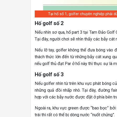
Tại hố số 1, golfer chuyên nghiệp phải 
Hố golf số 2
Nếu nhìn sơ qua, hố part 3 tại Tam Đảo Golf 
Tại đây, người chơi sẽ nhìn thấy các bẫy cát
Nếu lỡ tay, golfer không thể đưa bóng vào đ
thách thức lớn đến từ những bẫy cát xung qua
nếu golf thủ đạt Par ở hố này thì thực sự là m
Hố golf số 3
Nếu golfer nhìn từ trên khu vực phát bóng c
những quả đồi nhấp nhô. Tại đây, đường fai
hợp với các bẫy nước được đặt ở phía bên trá
Ngoài ra, khu vực green được “bao bọc” bởi r
trái thì rất có thể bị dòng nước “nuốt chửng”.