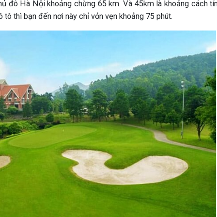
thủ đô Hà Nội khoảng chừng 65 km. Và 45km là khoảng cách tí
 tô thì bạn đến nơi này chỉ vỏn vẹn khoảng 75 phút.