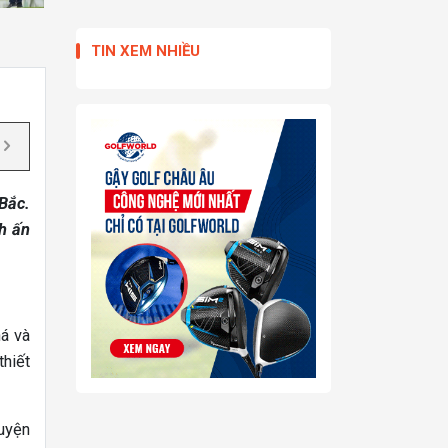
TIN XEM NHIỀU
 Bắc.
h ấn
há và
thiết
huyện