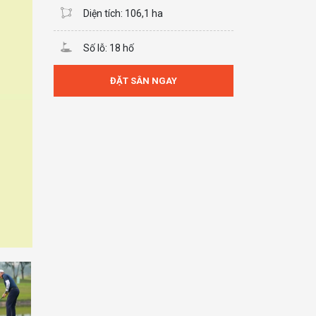
Diện tích: 106,1 ha
Số lỗ: 18 hố
ĐẶT SÂN NGAY