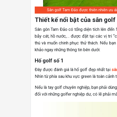
Sân golf Tam Đảo được thiên nhiên ưu ái
Thiết kế nổi bật của sân gol
Sân gôn Tam Đảo có tổng diện tích lên đến 1
bẫy cát, hồ nước,… được đặt tại các vị trí “
thú và muốn chinh phục thử thách. Nếu bạn 
khảo ngay những thông tin bên dưới:
Hố golf số 1
Đây được đánh giá là hố golf đẹp nhất tại
sâ
Nhìn từ phía sau khu vực green là toàn cảnh 
Nếu là tay golf chuyên nghiệp, bạn phải dùn
đối với những golfer nghiệp dư, có lẽ phải mấ