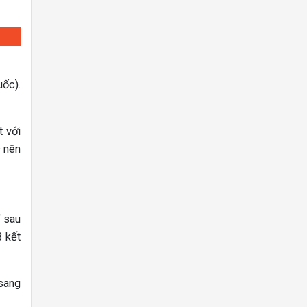
uốc).
t với
c nên
” sau
B kết
 sang