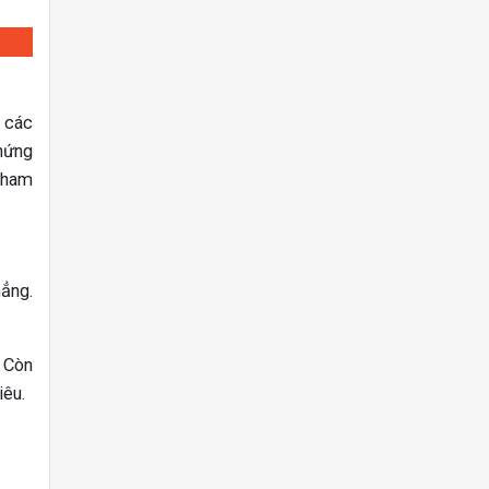
, các
 hứng
 tham
hẳng.
. Còn
iêu.