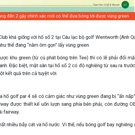
dùng đến 2 gậy chính xác mới có thể đưa bóng tới được vùng green
Club khá giống với hố số 2 tại Câu lạc bộ golf Wentworth (Anh Q
 như thể đang “nằm ôm gọn” lấy vùng green.
ược khu green (từ cú phát bóng trên Tee) thì có lẽ phải đối mặ
nh. Đặc biệt, mặt sân tại hố số 2 có độ nghiêng từ sau ra trướ
ột kết quả trên cả tuyệt vời.
ủa hố golf par 4 sẽ có cảm giác như vùng green đang bị “ẩn nấp
rway được thiết kế uốn lượn sang phía bên phải, còn đường O
i fairway.
ất nhiều bẫy cát và hố nước. Vì thế, nếu bóng golf bay nghiêng