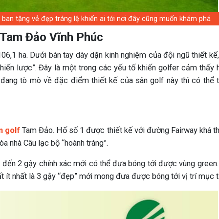
 ban tặng vẻ đẹp tráng lệ khiến ai tới nơi đây cũng muốn khám phá
f Tam Đảo Vĩnh Phúc
06,1 ha. Dưới bàn tay dày dặn kinh nghiệm của đội ngũ thiết kế
chiến lược”. Đây là một trong các yếu tố khiến golfer cảm thấy
đang tò mò về đặc điểm thiết kế của sân golf này thì có thể
n golf
Tam Đảo. Hố số 1 được thiết kế với đường Fairway khá t
tòa nhà Câu lạc bộ “hoành tráng”.
g đến 2 gậy chính xác mới có thể đưa bóng tới được vùng green
t ít nhất là 3 gậy “đẹp” mới mong đưa được bóng tới vị trí mục t