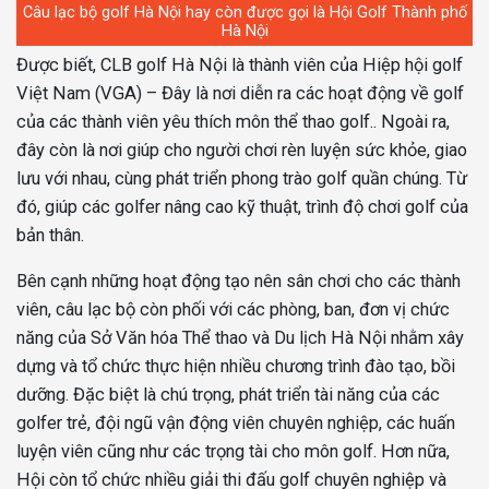
Câu lạc bộ golf Hà Nội hay còn được gọi là Hội Golf Thành phố
Hà Nội
Được biết, CLB golf Hà Nội là thành viên của Hiệp hội golf
Việt Nam (VGA) – Đây là nơi diễn ra các hoạt động về golf
của các thành viên yêu thích môn thể thao golf.. Ngoài ra,
đây còn là nơi giúp cho người chơi rèn luyện sức khỏe, giao
lưu với nhau, cùng phát triển phong trào golf quần chúng. Từ
đó, giúp các golfer nâng cao kỹ thuật, trình độ chơi golf của
bản thân.
Bên cạnh những hoạt động tạo nên sân chơi cho các thành
viên, câu lạc bộ còn phối với các phòng, ban, đơn vị chức
năng của Sở Văn hóa Thể thao và Du lịch Hà Nội nhằm xây
dựng và tổ chức thực hiện nhiều chương trình đào tạo, bồi
dưỡng. Đặc biệt là chú trọng, phát triển tài năng của các
golfer trẻ, đội ngũ vận động viên chuyên nghiệp, các huấn
luyện viên cũng như các trọng tài cho môn golf. Hơn nữa,
Hội còn tổ chức nhiều giải thi đấu golf chuyên nghiệp và