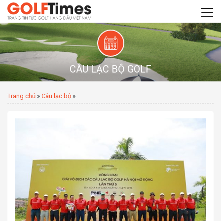
CÂU LẠC BỘ GOLF
Trang chủ
»
Câu lạc bộ
»