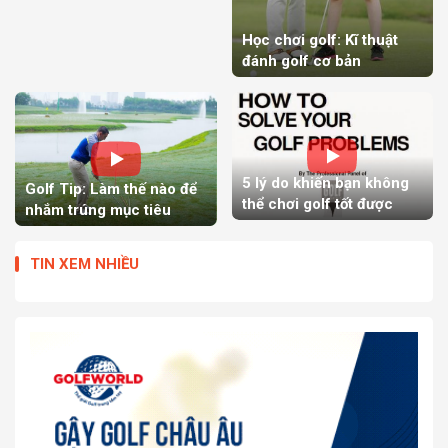
Học chơi golf: Kĩ thuật
đánh golf cơ bản
5 lý do khiến bạn không
Golf Tip: Làm thế nào để
thể chơi golf tốt được
nhắm trúng mục tiêu
TIN XEM NHIỀU