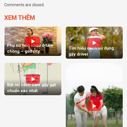
Comments are closed.
XEM THÊM
Phụ nữ hơn nhau ở tấm
Tìm hiểu cách sử dụng
chồng – golfcity
gậy driver
Bật mí cách cầm gậy gạt
chuẩn xác nhất