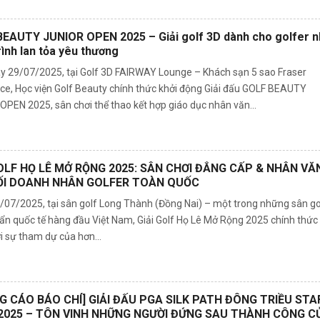
EAUTY JUNIOR OPEN 2025 – Giải golf 3D dành cho golfer n
rình lan tỏa yêu thương
y 29/07/2025, tại Golf 3D FAIRWAY Lounge – Khách sạn 5 sao Fraser
ce, Học viện Golf Beauty chính thức khởi động Giải đấu GOLF BEAUTY
OPEN 2025, sân chơi thể thao kết hợp giáo dục nhân văn...
GOLF HỌ LÊ MỞ RỘNG 2025: SÂN CHƠI ĐẲNG CẤP & NHÂN VĂ
ỐI DOANH NHÂN GOLFER TOÀN QUỐC
/07/2025, tại sân golf Long Thành (Đồng Nai) – một trong những sân go
uẩn quốc tế hàng đầu Việt Nam, Giải Golf Họ Lê Mở Rộng 2025 chính thức
i sự tham dự của hơn...
G CÁO BÁO CHÍ] GIẢI ĐẤU PGA SILK PATH ĐÔNG TRIỀU STA
2025 – TÔN VINH NHỮNG NGƯỜI ĐỨNG SAU THÀNH CÔNG C