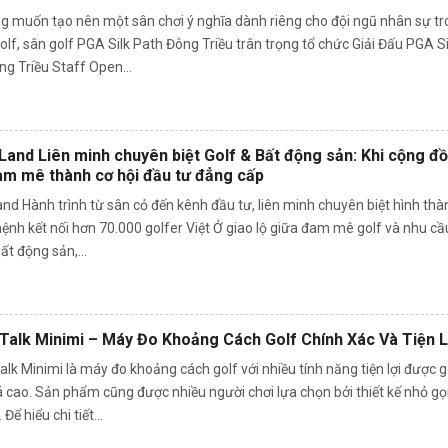
 GOLF
g muốn tạo nên một sân chơi ý nghĩa dành riêng cho đội ngũ nhân sự t
lf, sân golf PGA Silk Path Đông Triều trân trọng tổ chức Giải Đấu PGA Si
g Triều Staff Open...
Land Liên minh chuyên biệt Golf & Bất động sản: Khi cộng đ
am mê thành cơ hội đầu tư đẳng cấp
nd Hành trình từ sân cỏ đến kênh đầu tư, liên minh chuyên biệt hình thà
ệnh kết nối hơn 70.000 golfer Việt Ở giao lộ giữa đam mê golf và nhu cầ
ất động sản,...
Talk Minimi – Máy Đo Khoảng Cách Golf Chính Xác Và Tiện L
lk Minimi là máy đo khoảng cách golf với nhiều tính năng tiện lợi được g
 cao. Sản phẩm cũng được nhiều người chơi lựa chọn bởi thiết kế nhỏ gọ
Để hiểu chi tiết...