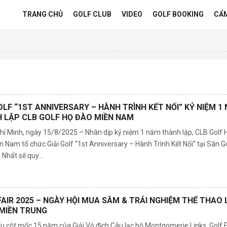
TRANG CHỦ
GOLF CLUB
VIDEO
GOLF BOOKING
CẨ
GOLF “1ST ANNIVERSARY – HÀNH TRÌNH KẾT NỐI” KỶ NIỆM 1
 LẬP CLB GOLF HỌ ĐÀO MIỀN NAM
Chí Minh, ngày 15/8/2025 – Nhân dịp kỷ niệm 1 năm thành lập, CLB Golf 
 Nam tổ chức Giải Golf “1st Anniversary – Hành Trình Kết Nối” tại Sân G
Nhất sẽ quy...
FAIR 2025 – NGÀY HỘI MUA SẮM & TRẢI NGHIỆM THỂ THAO 
MIỀN TRUNG
u cột mốc 15 năm của Giải Vô địch Câu lạc bộ Montgomerie Links, Golf F