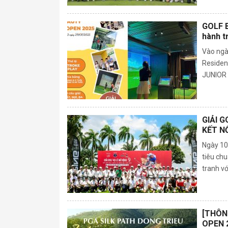
GOLF B
hành t
Vào ngà
Residen
JUNIOR 
GIẢI 
KẾT N
Ngày 10
tiêu ch
tranh vớ
[THÔN
OPEN 