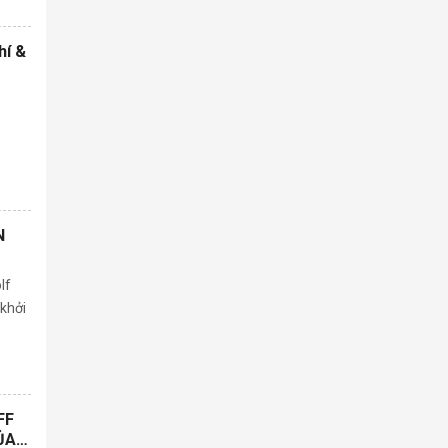
hí &
N
lf
 khởi
FF
ỦA