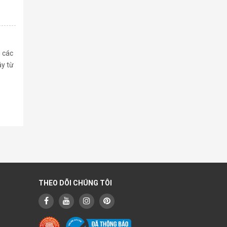
i các
ây từ
THEO DÕI CHÚNG TÔI