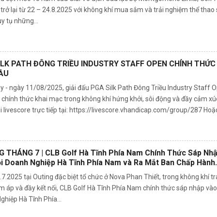
trở lại từ 22 – 24.8.2025 với không khí mua sắm và trải nghiệm thể thao 
y tụ những...
ILK PATH ĐÔNG TRIỀU INDUSTRY STAFF OPEN CHÍNH THỨC
ẦU
y - ngày 11/08/2025, giải đấu PGA Silk Path Đông Triều Industry Staff 
 chính thức khai mạc trong không khí hứng khởi, sôi động và đầy cảm xú
 livescore trực tiếp tại: https://livescore.vhandicap.com/group/287 Hoặc
 THÁNG 7 | CLB Golf Hà Tĩnh Phía Nam Chính Thức Sáp Nh
i Doanh Nghiệp Hà Tĩnh Phía Nam và Ra Mắt Ban Chấp Hành
Kỳ Mới
7.2025 tại Outing đặc biệt tổ chức ở Nova Phan Thiết, trong không khí t
m áp và đầy kết nối, CLB Golf Hà Tĩnh Phía Nam chính thức sáp nhập vào
hiệp Hà Tĩnh Phía...