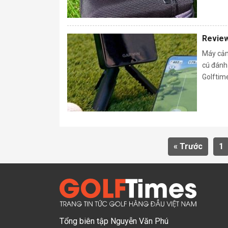
Review
Máy cảm 
cú đánh 
Golftime
« Trước
1
Tổng biên tập Nguyễn Văn Phú