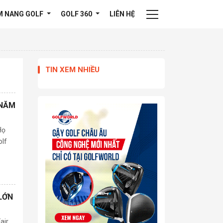
M NANG GOLF
GOLF 360
LIÊN HỆ
TIN XEM NHIỀU
 NĂM
Họ
olf
LỚN
air