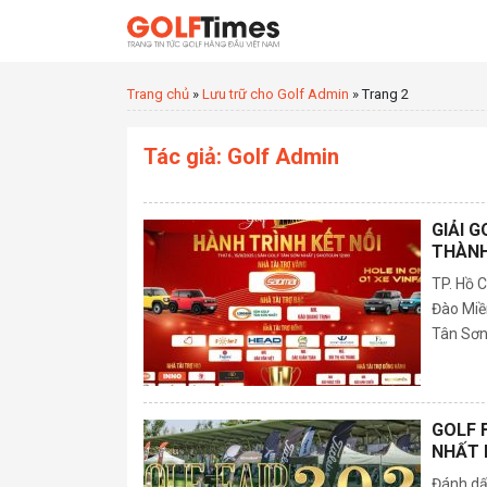
Trang chủ
»
Lưu trữ cho Golf Admin
»
Trang 2
Tác giả:
Golf Admin
GIẢI 
THÀNH
TP. Hồ 
Đào Miền
Tân Sơn 
GOLF 
NHẤT 
Đánh dấ