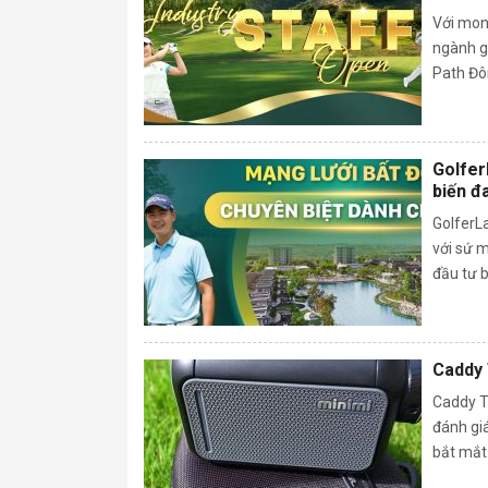
NGÀNH
Với mon
ngành go
Path Đôn
Golfer
biến đ
GolferLa
với sứ m
đầu tư b
Caddy 
Caddy Ta
đánh giá
bắt mắt. 