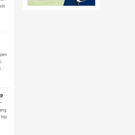
sôi
Open
c.
...
ập
rang
 Hội