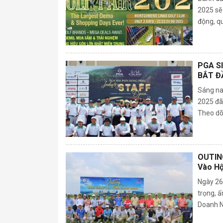
2025 sẽ 
động, qu
PGA S
BẮT Đ
Sáng na
2025 đã
Theo dõi
OUTING
Vào Hộ
Nhiệm 
Ngày 26.
trọng, ấ
Doanh Ng