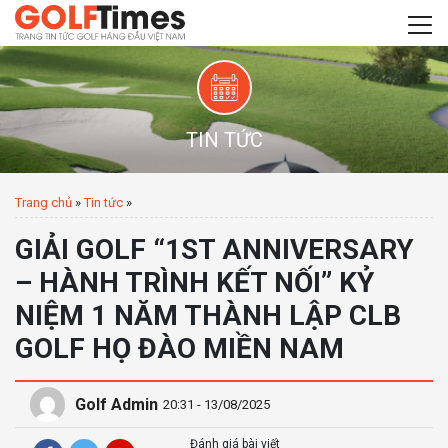
TIN TỨC
Trang chủ
»
Tin tức
»
GIẢI GOLF “1ST ANNIVERSARY
– HÀNH TRÌNH KẾT NỐI” KỶ
NIỆM 1 NĂM THÀNH LẬP CLB
GOLF HỌ ĐÀO MIỀN NAM
Golf Admin
20:31 - 13/08/2025
Đánh giá bài viết