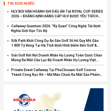
TIN XEM NHIỀU
HLV BÙI VĂN HOÀNH GHI DẤU ẤN TẠI ROYAL CUP SERIES
2026 – KHẲNG ĐỊNH ĐẲNG CẤP HLV ĐƯỢC YÊU THÍCH
TẠI TP.HCM
Callaway Quantum 2026: “Kỳ Quan” Công Nghệ Tái Định
Nghĩa Giới Hạn Tốc Độ
Silk Path Khởi Công Dự Án Sân Golf 36 Hố Quy Mô Gần
1.800 Tỷ Đồng Tại Hà Tĩnh Định Hình Điểm Đến Golf &
Nghỉ Dưỡng Cao Cấp Mới Tại Bắc Trung Bộ
Giải Golf Kết Nối Doanh Nhân Họ Lương Toàn Quốc Chào
Mừng Ra Mắt Câu Lạc Bộ Doanh Nhân Họ Lương Việt
Nam Chính Thức Khởi Tranh
Private Event Callaway Tại PhuChouam Golf Course
Thành Công Rực Rỡ – Mở Màn Chuỗi Ra Mắt Sản Phẩm
Mới Quantum 2026