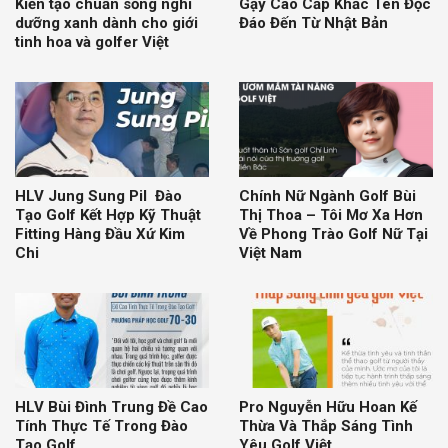
Kiến tạo chuẩn sống nghỉ
Gậy Cao Cấp Khắc Tên Độc
dưỡng xanh dành cho giới
Đáo Đến Từ Nhật Bản
tinh hoa và golfer Việt
HLV Jung Sung Pil Đào
Chính Nữ Ngành Golf Bùi
Tạo Golf Kết Hợp Kỹ Thuật
Thị Thoa – Tôi Mơ Xa Hơn
Fitting Hàng Đầu Xứ Kim
Về Phong Trào Golf Nữ Tại
Chi
Việt Nam
HLV Bùi Đình Trung Đề Cao
Pro Nguyễn Hữu Hoan Kế
Tính Thực Tế Trong Đào
Thừa Và Thắp Sáng Tình
Tạo Golf
Yêu Golf Việt