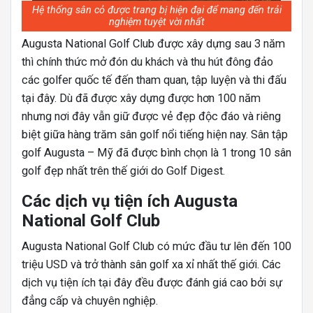
Hệ thống sân cỏ được trang bị hiện đại để mang đến trải
nghiệm tuyệt vời nhất
Augusta National Golf Club được xây dựng sau 3 năm
thì chính thức mở đón du khách và thu hút đông đảo
các golfer quốc tế đến tham quan, tập luyện và thi đấu
tại đây. Dù đã được xây dựng được hơn 100 năm
nhưng nơi đây vẫn giữ được vẻ đẹp độc đáo và riêng
biệt giữa hàng trăm sân golf nổi tiếng hiện nay. Sân tập
golf Augusta – Mỹ đã được bình chọn là 1 trong 10 sân
golf đẹp nhất trên thế giới do Golf Digest.
Các dịch vụ tiện ích Augusta
National Golf Club
Augusta National Golf Club có mức đầu tư lên đến 100
triệu USD và trở thành sân golf xa xỉ nhất thế giới. Các
dịch vụ tiện ích tại đây đều được đánh giá cao bởi sự
đẳng cấp và chuyên nghiệp.