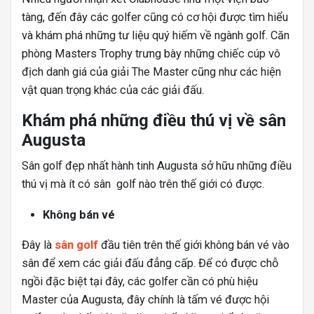
tàng, đến đây các golfer cũng có cơ hội được tìm hiểu
và khám phá những tư liệu quý hiếm về ngành golf.
Căn
phòng
Masters Trophy trưng bày những chiếc cúp vô
địch danh giá của giải The Master cũng như các hiện
vật quan trọng khác của các giải đấu.
Khám phá những điều thú vị về sân
Augusta
Sân golf đẹp nhất hành tinh Augusta sở hữu những điều
thú vị mà ít có sân golf nào trên thế giới có được.
Không bán vé
Đây là
sân golf
đầu tiên trên thế giới không bán vé vào
sân để xem các giải đấu đẳng cấp. Để có được chỗ
ngồi đặc biệt tại đây, các golfer cần có phù hiệu
Master của Augusta, đây chính là tấm vé được hội