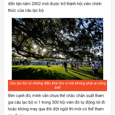
đến tận năm 2002 mới được trở thành hội viên chính
thức của câu lạc bộ.
Câu lạc bộ có những điều khá thú vị mà không phải ai cũng
biết
Bên cạnh đó, mình vẫn chưa thể chắc chắn suất tham
gia câu lạc bộ vì 1 trong 300 hội viên đó tự động rời đi
hoặc không may qua đời đột ngột thì mới có thể tham