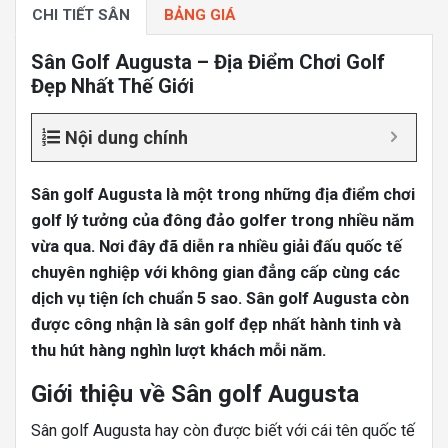
CHI TIẾT SÂN
BẢNG GIÁ
Sân Golf Augusta – Địa Điểm Chơi Golf
Đẹp Nhất Thế Giới
Nội dung chính
Sân golf Augusta là một trong những địa điểm chơi
golf lý tưởng của đông đảo golfer trong nhiều năm
vừa qua. Nơi đây đã diễn ra nhiều giải đấu quốc tế
chuyên nghiệp với không gian đẳng cấp cùng các
dịch vụ tiện ích chuẩn 5 sao. Sân golf Augusta còn
được công nhận là sân golf đẹp nhất hành tinh và
thu hút hàng nghìn lượt khách mỗi năm.
Giới thiệu về Sân golf Augusta
Sân golf Augusta hay còn được biết với cái tên quốc tế