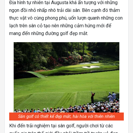
Địa hình tự nhiên tại Augusta khá ấn tượng với những
ngọn đồi nhỏ nhấp nhô trải dài sân. Bên cạnh đó thảm
thực vật vô cùng phong phú, uốn lượn quanh những con
lạch trên sân cỏ tạo nên những cảm hứng mới để
mang đến những đường golf đẹp mắt.
Sân golf có thiết kế đẹp mắt, hài hòa với thiên nhiên
Khi đến trải nghiệm tại sân golf, người chơi từ các