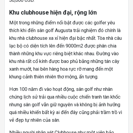
30,000 USD.
Khu clubhouse hiện đại, rộng lớn
Một trong những điểm nổi bật được các golfer yêu
thích khi đến sân golf Augusta trải nghiệm đó chính là
khu nhà clubhouse xa xỉ hiện đại bậc nhất. Tòa nhà câu
lạc bộ có diện tích lên đến 9000m2 được phân chia
thành những khu vực riêng biệt khác nhau. Đường vào
khu nhà rất cổ kính được bao phủ bằng những tán cây
xanh mướt, hai bên hàng hoa rực rỡ mang đến một
khung cảnh thiên nhiên thơ mộng, ấn tượng.
Hơn 100 năm đi vào hoạt động, sân golf như nhân
chứng lịch sử trải qua nhiều cuộc chiến tranh tàn khốc
nhưng sân golf vẫn giữ nguyên và không bị ảnh hưởng
quá nhiều khiến bất kỳ ai đến đây cũng phải trầm trồ vì
vẻ đẹp tự nhiên của sân.
Nhiều người nhận xét Clubhouse như một viện bảo