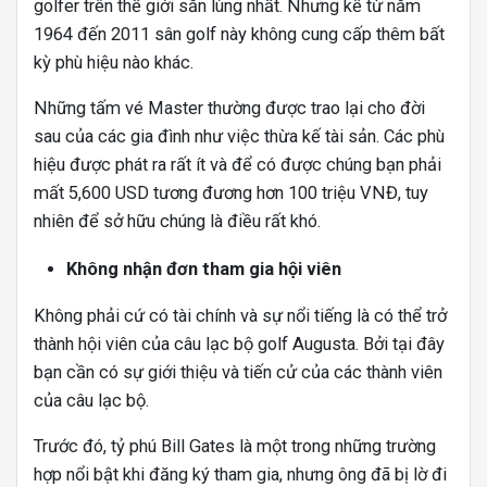
golfer trên thế giới săn lùng nhất. Nhưng kể từ năm
1964 đến 2011 sân golf này không cung cấp thêm bất
kỳ phù hiệu nào khác.
Những tấm vé Master thường được trao lại cho đời
sau của các gia đình như việc thừa kế tài sản. Các phù
hiệu được phát ra rất ít và để có được chúng bạn phải
mất 5,600 USD tương đương hơn 100 triệu VNĐ, tuy
nhiên để sở hữu chúng là điều rất khó.
Không nhận đơn tham gia hội viên
Không phải cứ có tài chính và sự nổi tiếng là có thể trở
thành hội viên của câu lạc bộ golf Augusta. Bởi tại đây
bạn cần có sự giới thiệu và tiến cử của các thành viên
của câu lạc bộ.
Trước đó, tỷ phú Bill Gates là một trong những trường
hợp nổi bật khi đăng ký tham gia, nhưng ông đã bị lờ đi