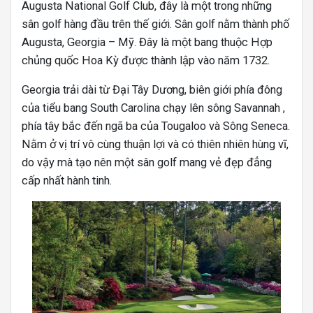
Augusta National Golf Club, đây là một trong những
sân golf hàng đầu trên thế giới.
Sân golf nằm
thành phố
Augusta, Georgia – Mỹ. Đây là một bang thuộc Hợp
chủng quốc Hoa Kỳ được thành lập vào năm 1732.
Georgia trải dài từ Đại Tây Dương, biên giới phía đông
của tiểu bang South Carolina chạy lên sông Savannah ,
phía tây bắc đến ngã ba của Tougaloo và Sông Seneca.
Nằm ở vị trí vô cùng thuận lợi và có thiên nhiên hùng vĩ,
do vậy mà tạo nên một sân golf mang vẻ đẹp đẳng
cấp nhất hành tinh.