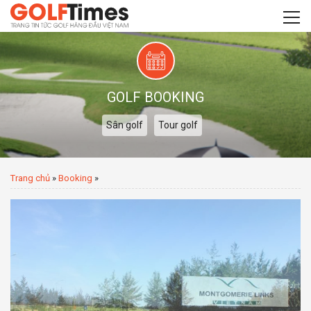
GOLF BOOKING
Sân golf
Tour golf
Trang chủ
»
Booking
»