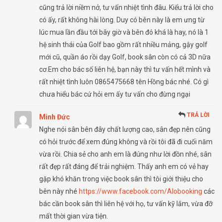
cũng trả lời niềm nở, tư vấn nhiệt tình đâu. Kiểu trả lời cho
có ấy, rất không hài lòng. Duy có bên này là em ưng từ
lúc mua lần đầu tới bây giờ và bên đó khá là hay, nó là 1
hệ sinh thái của Golf bao gồm rất nhiều mảng, gậy golf
mới cũ, quần áo rồi dạy Golf, book sân còn có cả 3D nữa
cơ.Em cho bác số liên hệ, bạn này thì tư vấn hết mình và
rất nhiệt tình luôn 0865475668 tên Hồng bác nhé. Có gì
chưa hiểu bác cứ hỏi em ấy tư vấn cho đừng ngại
TRẢ LỜI
Minh Đức
Nghe nói sân bên đây chất lượng cao, sân đẹp nên cũng
có hỏi trước để xem đúng không và rồi tôi đã đi cuối năm
vừa rồi. Chia sẻ cho anh em là đúng như lời đồn nhé, sân
rất đẹp rất đáng để trải nghiệm. Thấy anh em có vẻ hay
gặp khó khăn trong việc book sân thì tôi giới thiệu cho
bên này nhé
https://www.facebook.com/Alobooking
các
bác cần book sân thì liên hệ với họ, tư vấn kỹ lắm, vừa đỡ
mất thời gian vừa tiện.