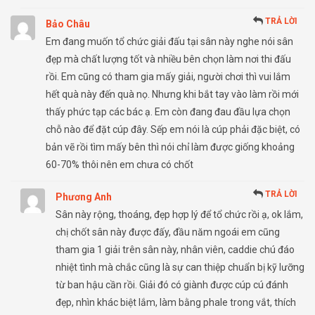
TRẢ LỜI
Bảo Châu
Em đang muốn tổ chức giải đấu tại sân này nghe nói sân
đẹp mà chất lượng tốt và nhiều bên chọn làm nơi thi đấu
rồi. Em cũng có tham gia mấy giải, người chơi thì vui lắm
hết quà này đến quà nọ. Nhưng khi bắt tay vào làm rồi mới
thấy phức tạp các bác ạ. Em còn đang đau đầu lựa chọn
chỗ nào để đặt cúp đây. Sếp em nói là cúp phải đặc biệt, có
bản vẽ rồi tìm mấy bên thì nói chỉ làm được giống khoảng
60-70% thôi nên em chưa có chốt
TRẢ LỜI
Phương Anh
Sân này rộng, thoáng, đẹp hợp lý để tổ chức rồi ạ, ok lắm,
chị chốt sân này được đấy, đầu năm ngoái em cũng
tham gia 1 giải trên sân này, nhân viên, caddie chú đáo
nhiệt tình mà chắc cũng là sự can thiệp chuẩn bị kỹ lưỡng
từ ban hậu cần rồi. Giải đó có giành được cúp cú đánh
đẹp, nhìn khác biệt lắm, làm bằng phale trong vắt, thích