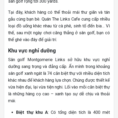
sân golf rộng tới 300 yards.
Tại đây, khách hàng có thể thoải mái thư giãn và tán
gẫu cùng bạn bè. Quán The Links Cafe cung cấp nhiều
loại đồ uống khác nhau từ cà phê, sinh tố đến bia… Vì
thế, sau một ngày chơi căng thẳng ở sân golf, bạn có
thể ghé vào đây để giải trí.
Khu vực nghỉ dưỡng
Sân golf Montgomerie Links sở hữu khu vực nghỉ
dưỡng sang trọng và đẳng cấp. Ẩn mình trong khoảng
sân golf xanh ngát là 74 căn biệt thự với nhiều diện tích
khác nhau để khách hàng lựa chọn. Chúng được thiết kế
vừa hiện đại, lại vừa tiện nghi. Lối vào mỗi căn biệt thự
là những hàng cọ cao – xanh tạo sự dễ chịu và thoải
mái.
Biệt thự khu A
: Có tổng diện tích là 400 mét