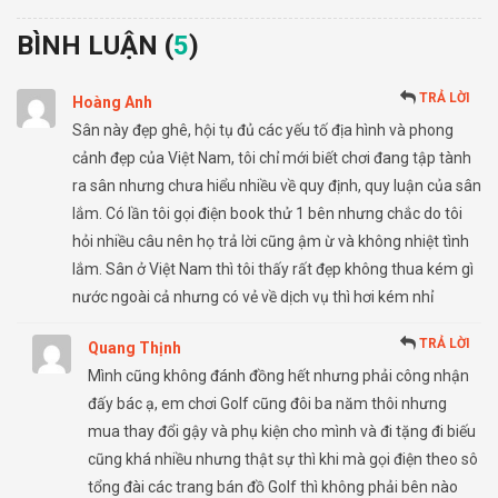
BÌNH LUẬN (
5
)
TRẢ LỜI
Hoàng Anh
Sân này đẹp ghê, hội tụ đủ các yếu tố địa hình và phong
cảnh đẹp của Việt Nam, tôi chỉ mới biết chơi đang tập tành
ra sân nhưng chưa hiểu nhiều về quy định, quy luận của sân
lắm. Có lần tôi gọi điện book thử 1 bên nhưng chắc do tôi
hỏi nhiều câu nên họ trả lời cũng ậm ừ và không nhiệt tình
lắm. Sân ở Việt Nam thì tôi thấy rất đẹp không thua kém gì
nước ngoài cả nhưng có vẻ về dịch vụ thì hơi kém nhỉ
TRẢ LỜI
Quang Thịnh
Mình cũng không đánh đồng hết nhưng phải công nhận
đấy bác ạ, em chơi Golf cũng đôi ba năm thôi nhưng
mua thay đổi gậy và phụ kiện cho mình và đi tặng đi biếu
cũng khá nhiều nhưng thật sự thì khi mà gọi điện theo sô
tổng đài các trang bán đồ Golf thì không phải bên nào