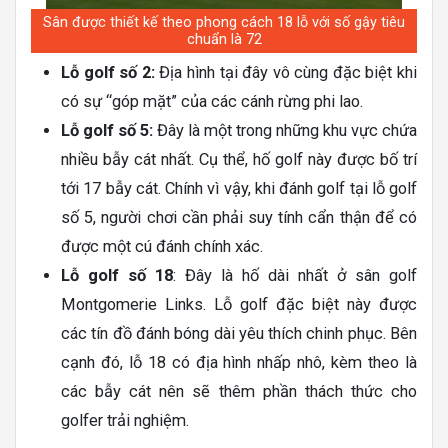
Sân được thiết kế theo phong cách 18 lỗ với số gậy tiêu
chuẩn là 72
Lỗ golf số 2:
Địa hình tại đây vô cùng đặc biệt khi
có sự “góp mặt” của các cánh rừng phi lao.
Lỗ golf số 5:
Đây là một trong những khu vực chứa
nhiều bẫy cát nhất. Cụ thể, hố golf này được bố trí
tới 17 bẫy cát. Chính vì vậy, khi đánh golf tại lỗ golf
số 5, người chơi cần phải suy tính cẩn thận để có
được một cú đánh chính xác.
Lỗ golf số 18
: Đây là hố dài nhất ở sân golf
Montgomerie Links. Lỗ golf đặc biệt này được
các tín đồ đánh bóng dài yêu thích chinh phục. Bên
cạnh đó, lỗ 18 có địa hình nhấp nhô, kèm theo là
các bẫy cát nên sẽ thêm phần thách thức cho
golfer trải nghiệm.