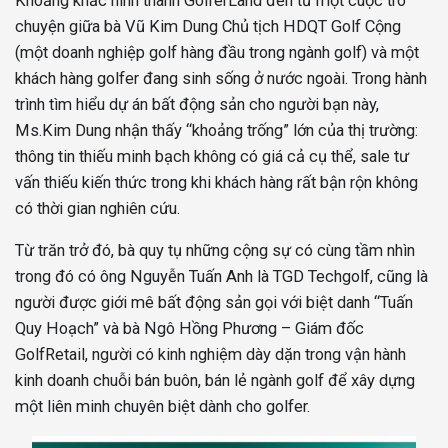
Khoảng khắc hình thành GolferLand đến từ một cuộc trò
chuyện giữa bà Vũ Kim Dung Chủ tịch HDQT Golf Cộng
(một doanh nghiệp golf hàng đầu trong ngành golf) và một
khách hàng golfer đang sinh sống ở nước ngoài. Trong hành
trình tìm hiểu dự án bất động sản cho người bạn này,
Ms.Kim Dung nhận thấy “khoảng trống” lớn của thị trường:
thông tin thiếu minh bạch không có giá cả cụ thể, sale tư
vấn thiếu kiến thức trong khi khách hàng rất bận rộn không
có thời gian nghiên cứu.
Từ trăn trở đó, bà quy tụ những cộng sự có cùng tầm nhìn
trong đó có ông Nguyễn Tuấn Anh là TGD Techgolf, cũng là
người được giới mê bất động sản gọi với biệt danh “Tuấn
Quy Hoạch” và bà Ngô Hồng Phương –
Giám đốc
GolfRetail, người có kinh nghiệm dày dặn trong vận hành
kinh doanh chuỗi bán buôn, bán lẻ ngành golf
để xây dựng
một liên minh chuyên biệt dành cho golfer.