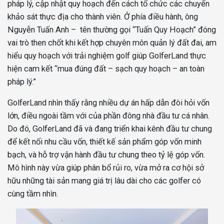
pháp lý, cập nhật quy hoạch đến cách tổ chức các chuyến
khảo sát thực địa cho thành viên.
Ở phía điều hành, ông
Nguyễn Tuấn Anh – tên thường gọi “Tuấn Quy Hoạch” đóng
vai trò then chốt khi kết hợp chuyên môn quản lý đất đai, am
hiểu quy hoạch với trải nghiệm golf giúp GolferLand thực
hiện cam kết “mua đúng đất – sạch quy hoạch – an toàn
pháp lý.”
GolferLand nhìn thấy rằng nhiều dự án hấp dẫn đòi hỏi vốn
lớn, điều ngoài tầm với của phần đông nhà đầu tư cá nhân.
Do đó, GolferLand đã và đang triển khai kênh đầu tư chung
để kết nối nhu cầu vốn, thiết kế sản phẩm góp vốn minh
bạch, và hỗ trợ vận hành đầu tư chung theo tỷ lệ góp vốn.
Mô hình này vừa giúp phân bổ rủi ro, vừa mở ra cơ hội sở
hữu những tài sản mang giá trị lâu dài cho các golfer có
cùng tầm nhìn.