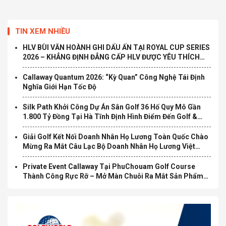
TIN XEM NHIỀU
HLV BÙI VĂN HOÀNH GHI DẤU ẤN TẠI ROYAL CUP SERIES
2026 – KHẲNG ĐỊNH ĐẲNG CẤP HLV ĐƯỢC YÊU THÍCH
TẠI TP.HCM
Callaway Quantum 2026: “Kỳ Quan” Công Nghệ Tái Định
Nghĩa Giới Hạn Tốc Độ
Silk Path Khởi Công Dự Án Sân Golf 36 Hố Quy Mô Gần
1.800 Tỷ Đồng Tại Hà Tĩnh Định Hình Điểm Đến Golf &
Nghỉ Dưỡng Cao Cấp Mới Tại Bắc Trung Bộ
Giải Golf Kết Nối Doanh Nhân Họ Lương Toàn Quốc Chào
Mừng Ra Mắt Câu Lạc Bộ Doanh Nhân Họ Lương Việt
Nam Chính Thức Khởi Tranh
Private Event Callaway Tại PhuChouam Golf Course
Thành Công Rực Rỡ – Mở Màn Chuỗi Ra Mắt Sản Phẩm
Mới Quantum 2026