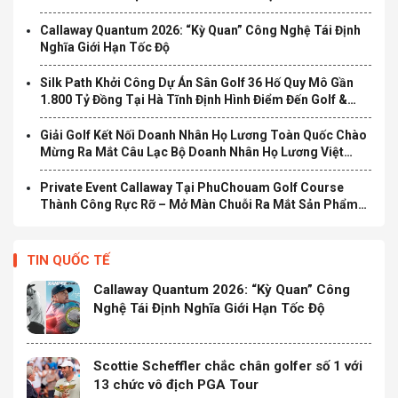
TẠI TP.HCM
Callaway Quantum 2026: “Kỳ Quan” Công Nghệ Tái Định
Nghĩa Giới Hạn Tốc Độ
Silk Path Khởi Công Dự Án Sân Golf 36 Hố Quy Mô Gần
1.800 Tỷ Đồng Tại Hà Tĩnh Định Hình Điểm Đến Golf &
Nghỉ Dưỡng Cao Cấp Mới Tại Bắc Trung Bộ
Giải Golf Kết Nối Doanh Nhân Họ Lương Toàn Quốc Chào
Mừng Ra Mắt Câu Lạc Bộ Doanh Nhân Họ Lương Việt
Nam Chính Thức Khởi Tranh
Private Event Callaway Tại PhuChouam Golf Course
Thành Công Rực Rỡ – Mở Màn Chuỗi Ra Mắt Sản Phẩm
Mới Quantum 2026
TIN QUỐC TẾ
Callaway Quantum 2026: “Kỳ Quan” Công
Nghệ Tái Định Nghĩa Giới Hạn Tốc Độ
Scottie Scheffler chắc chân golfer số 1 với
13 chức vô địch PGA Tour