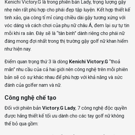
Kenichi Victory.G là trong phiên bản Lady, trọng lượng gậy
nhẹ nên rất phù hợp cho phái đẹp tập luyện. Kết hợp thiết kế
tinh xảo, gia công tỉ mỉ cùng chiều dài gậy tương xứng với
vóc dáng và cách chơi của phụ nữ châu Á, đem lại sự tự tin
mỗi khi ra sân. Đây sẽ là “tân binh” dành riêng cho phái nữ
đáng mong đợi nhất trong thị trường gậy golf nữ khan hiếm
như hiện nay.
Điểm quan trọng thứ 3 là dòng
Kenichi Victory.G
“thoả
mãn” nhu cầu của cả hai giới nên công nghệ trên mỗi phiên
bản sẽ có sự khác nhau để phù hợp với khả năng và sức
đánh của golfer nam và nữ.
Công nghệ chế tạo
Đối với phiên bản
Victory.G Lady
, 7 công nghệ độc quyền
được hãng thiết kế tối ưu dành cho các tay golf nữ không
thể bỏ qua gồm: