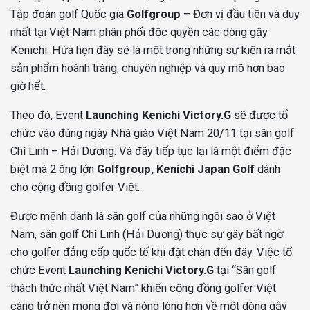
Tập đoàn golf Quốc gia
Golfgroup
– Đơn vị đầu tiên và duy
nhất tại Việt Nam phân phối độc quyền các dòng gậy
Kenichi. Hứa hẹn đây sẽ là một trong những sự kiện ra mắt
sản phẩm hoành tráng, chuyên nghiệp và quy mô hơn bao
giờ hết.
Theo đó, Event
Launching Kenichi Victory.G
sẽ được tổ
chức vào đúng ngày Nhà giáo Việt Nam 20/11 tại sân golf
Chí Linh – Hải Dương. Và đây tiếp tục lại là một điểm đặc
biệt mà 2 ông lớn
Golfgroup, Kenichi Japan Golf
dành
cho cộng đồng golfer Việt.
Được mệnh danh là sân golf của những ngôi sao ở Việt
Nam, sân golf Chí Linh (Hải Dương) thực sự gây bất ngờ
cho golfer đẳng cấp quốc tế khi đặt chân đến đây. Việc tổ
chức Event
Launching Kenichi Victory.G
tại “Sân golf
thách thức nhất Việt Nam” khiến cộng đồng golfer Việt
càng trở nên mong đợi và nóng lòng hơn về một dòng gậy