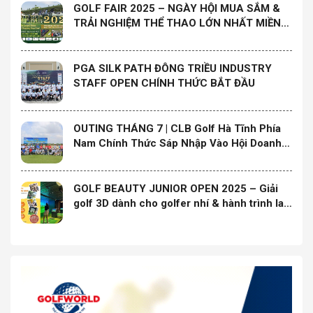
GOLF FAIR 2025 – NGÀY HỘI MUA SẮM &
TRẢI NGHIỆM THỂ THAO LỚN NHẤT MIỀN
TRUNG
PGA SILK PATH ĐÔNG TRIỀU INDUSTRY
STAFF OPEN CHÍNH THỨC BẮT ĐẦU
OUTING THÁNG 7 | CLB Golf Hà Tĩnh Phía
Nam Chính Thức Sáp Nhập Vào Hội Doanh
Nghiệp Hà Tĩnh Phía Nam và Ra Mắt Ban
Chấp Hành Nhiệm Kỳ Mới
GOLF BEAUTY JUNIOR OPEN 2025 – Giải
golf 3D dành cho golfer nhí & hành trình lan
tỏa yêu thương