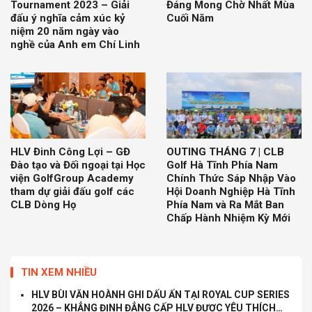
Tournament 2023 – Giải
Đáng Mong Chờ Nhất Mùa
đấu ý nghĩa cảm xúc kỷ
Cuối Năm
niệm 20 năm ngày vào
nghề của Anh em Chí Linh
HLV Đinh Công Lợi – GĐ
OUTING THÁNG 7 | CLB
Đào tạo và Đối ngoại tại Học
Golf Hà Tĩnh Phía Nam
viện GolfGroup Academy
Chính Thức Sáp Nhập Vào
tham dự giải đấu golf các
Hội Doanh Nghiệp Hà Tĩnh
CLB Dòng Họ
Phía Nam và Ra Mắt Ban
Chấp Hành Nhiệm Kỳ Mới
TIN XEM NHIỀU
HLV BÙI VĂN HOÀNH GHI DẤU ẤN TẠI ROYAL CUP SERIES
2026 – KHẲNG ĐỊNH ĐẲNG CẤP HLV ĐƯỢC YÊU THÍCH