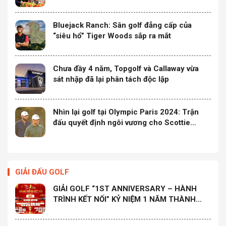
Bluejack Ranch: Sân golf đẳng cấp của
“siêu hổ” Tiger Woods sắp ra mắt
Chưa đầy 4 năm, Topgolf và Callaway vừa
sát nhập đã lại phân tách độc lập
Nhìn lại golf tại Olympic Paris 2024: Trận
đấu quyết định ngôi vương cho Scottie
Scheffler
GIẢI ĐẤU GOLF
GIẢI GOLF “1ST ANNIVERSARY – HÀNH
TRÌNH KẾT NỐI” KỶ NIỆM 1 NĂM THÀNH
LẬP CLB GOLF HỌ ĐÀO MIỀN NAM