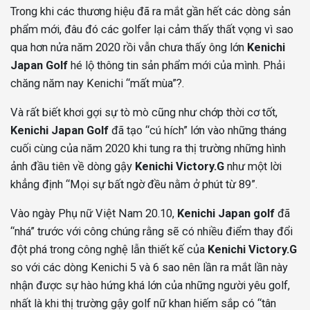
Trong khi các thương hiệu đã ra mắt gần hết các dòng sản
phẩm mới, đâu đó các golfer lại cảm thấy thất vọng vì sao
qua hơn nửa năm 2020 rồi vẫn chưa thấy ông lớn
Kenichi
Japan Golf
hé lộ thông tin sản phẩm mới của mình. Phải
chăng năm nay Kenichi “mất mùa”?.
Và rất biết khơi gợi sự tò mò cũng như chớp thời cơ tốt,
Kenichi Japan Golf
đã tạo “cú hích” lớn vào những tháng
cuối cùng của năm 2020 khi tung ra thị trường những hình
ảnh đầu tiên về dòng gậy
Kenichi Victory.G
như một lời
khẳng định “Mọi sự bất ngờ đều nằm ở phút từ 89”.
Vào ngày Phụ nữ Việt Nam 20.10,
Kenichi Japan golf
đã
“nhá” trước với công chúng rằng sẽ có nhiều điểm thay đổi
đột phá trong công nghệ lẫn thiết kế của
Kenichi Victory.G
so với các dòng Kenichi 5 và 6 sao nên lần ra mắt lần này
nhận được sự hào hứng khá lớn của những người yêu golf,
nhất là khi thị trường gậy golf nữ khan hiếm sắp có “tân