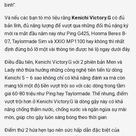
binh”.
Và nếu các bạn tò mò liệu rằng
Kenichi Victory.G
có đủ
bản lĩnh, đủ năng lượng để vượt qua những đối thủ nặng ký
mới ra mắt đầu năm nay như Ping G425, Honma Beres B-
07, Taylormade Sim và XXIO MP1100 hay không thì nhất
định đừng bỏ lỡ một vài thông tin được hé lộ ngay dưới đây.
Điều đầu tiên, Kenichi Victory.G với 2 phiên bản Men và
Lady nhờ thừa hưởng những công nghệ tiên tiến từ dòng
Kenichi 5 – 6 sao không chỉ có khả năng đánh xa mà còn
mang tới một độ bền vượt trội so với các dòng trong tầm
giá 60-80 triệu như Ping hay Taylormade. Thế nhưng, điểm
vượt trội hơn ở Kenichi Victory.G là dòng gậy này có khả
năng chống thấm nước, chống xước và ngăn ngừa sự mài
mòn, giúp cho gậy luôn sáng bóng theo thời gian.
Điểm thứ 2 hứa hẹn tạo nên sức hấp dẫn đặc biệt của