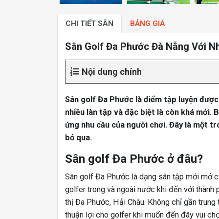
CHI TIẾT SÂN
BẢNG GIÁ
Sân Golf Đa Phước Đà Nẵng Với Nh
Nội dung chính
Sân golf Đa Phước là điểm tập luyện được 
nhiều làn tập và đặc biệt là còn khá mới.
ứng nhu cầu của người chơi. Đây là một t
bỏ qua.
Sân golf Đa Phước ở đâu?
Sân golf Đa Phước là dạng sân tập mới mở cử
golfer trong và ngoài nước khi đến với thành p
thị Đa Phước, Hải Châu. Không chỉ gần trung
thuận lợi cho golfer khi muốn đến đây vui chơ