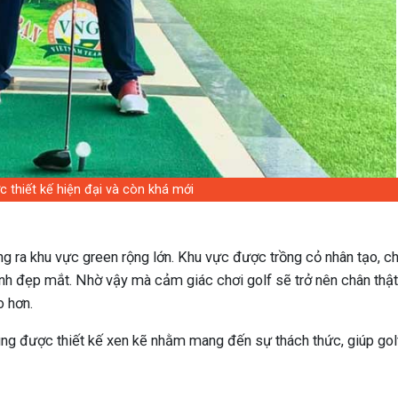
 thiết kế hiện đại và còn khá mới
g ra khu vực green rộng lớn. Khu vực được trồng cỏ nhân tạo, 
nh đẹp mắt. Nhờ vậy mà cảm giác chơi golf sẽ trở nên chân thật
o hơn.
úng được thiết kế xen kẽ nhằm mang đến sự thách thức, giúp gol