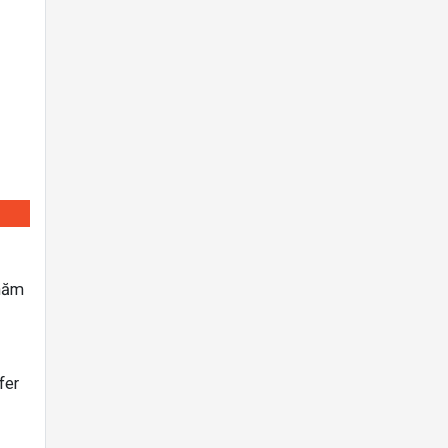
chăm
fer