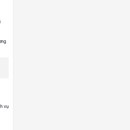
i
ợng
ch vụ