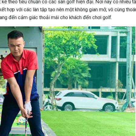
kế theo tiêu chuẩn có các sân golf hiện đại. Nơi này có nhiều t
 kết hợp với các làn tập tạo nên một không gian mở, vô cùng thoá
ang đến cảm giác thoải mái cho khách đến chơi golf.