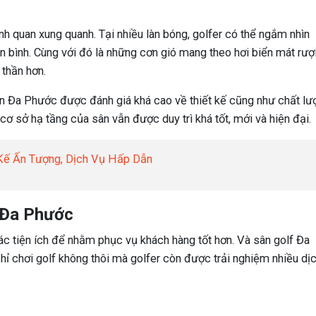
nh quan xung quanh. Tại nhiều làn bóng, golfer có thể ngắm nhìn
 bình. Cùng với đó là những cơn gió mang theo hơi biển mát rượ
 thần hơn.
sân Đa Phước được đánh giá khá cao về thiết kế cũng như chất lư
ơ sở hạ tầng của sân vẫn được duy trì khá tốt, mới và hiện đại.
 Kế Ấn Tượng, Dịch Vụ Hấp Dẫn
f Đa Phước
c tiện ích để nhằm phục vụ khách hàng tốt hơn. Và sân golf Đa
ỉ chơi golf không thôi mà golfer còn được trải nghiệm nhiều dị