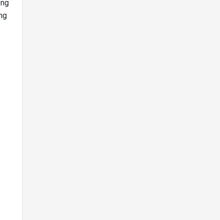
ầng
ng