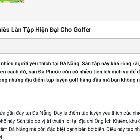
iều Làn Tập Hiện Đại Cho Golfer
nhiều người yêu thích tại Đà Nẵng. Sân tập này khá rộng rãi,
 Bên cạnh đó, sân Đa Phước còn có nhiều tiện ích dịch vụ để 
rong những địa điểm tập luyện golf hàng đầu mà bạn không 
a gần đây tại Đà Nẵng. Đây là điểm tập luyện yêu thích của nhi
hố này. Sân tập có vị trí thuận lợi tại địa chỉ Ông Ích Khiêm, khu 
 tâm Đà Nẵng mà còn đặc biệt cạnh bên bờ biển. Điều này tạo nh
i.