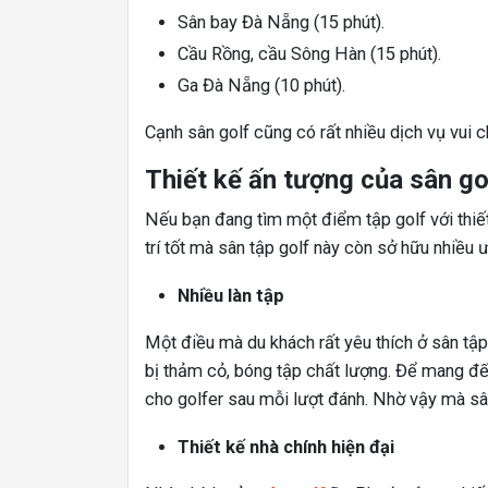
Sân bay Đà Nẵng (15 phút).
Cầu Rồng, cầu Sông Hàn (15 phút).
Ga Đà Nẵng (10 phút).
Cạnh sân golf cũng có rất nhiều dịch vụ vui 
Thiết kế ấn tượng của sân go
Nếu bạn đang tìm một điểm tập golf với thiế
trí tốt mà sân tập golf này còn sở hữu nhiều
Nhiều làn tập
Một điều mà du khách rất yêu thích ở sân tập 
bị thảm cỏ, bóng tập chất lượng. Để mang đến
cho golfer sau mỗi lượt đánh. Nhờ vậy mà sân g
Thiết kế nhà chính hiện đại