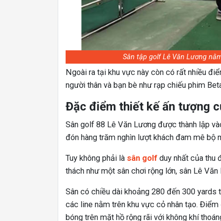
Sân tập golf Lê Văn Lương nằm
Ngoài ra tại khu vực này còn có rất nhiều điể
người thân và bạn bè như rạp chiếu phim Bet
Đặc điểm thiết kế ấn tượng 
Sân golf 88 Lê Văn Lương được thành lập vào
đón hàng trăm nghìn lượt khách đam mê bộ mô
Tuy không phải là
sân golf
duy nhất của thu 
thách như một sân chơi rộng lớn, sân Lê Văn
Sân có chiều dài khoảng 280 đến 300 yards tư
các line nằm trên khu vực cỏ nhân tạo. Điểm 
bóng trên mặt hồ rộng rãi với không khí thoán