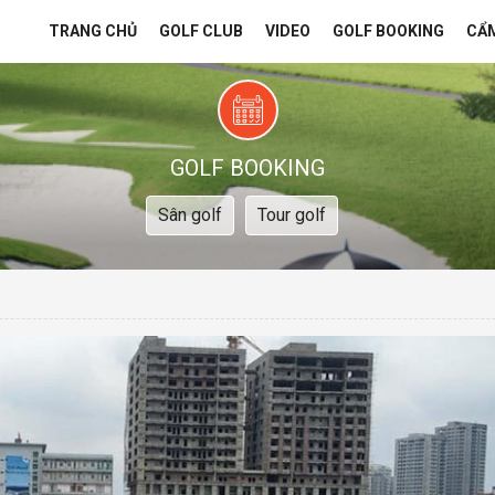
TRANG CHỦ
GOLF CLUB
VIDEO
GOLF BOOKING
CẨ
GOLF BOOKING
Sân golf
Tour golf