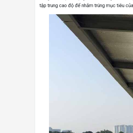
tập trung cao độ để nhắm trúng mục tiêu củ