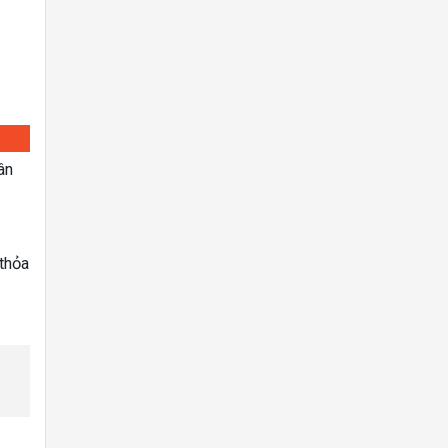
ân
 thỏa