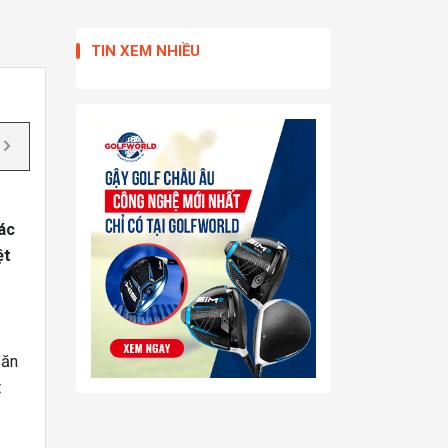
TIN XEM NHIỀU
các
ệt
Văn
t