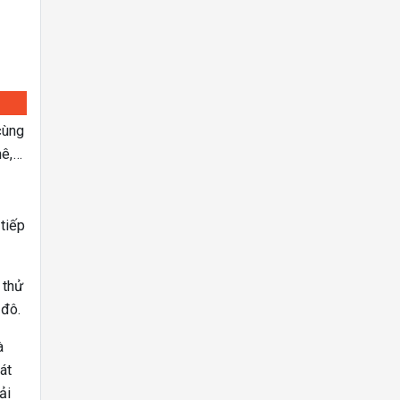
cùng
hê,…
tiếp
 thử
 đô.
à
át
ải