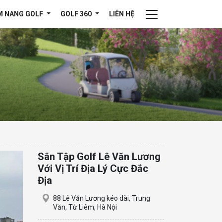
M NANG GOLF
GOLF 360
LIÊN HỆ
Sân Tập Golf Lê Văn Lương
Với Vị Trí Địa Lý Cực Đắc
Địa
88 Lê Văn Lương kéo dài, Trung
Văn, Từ Liêm, Hà Nội