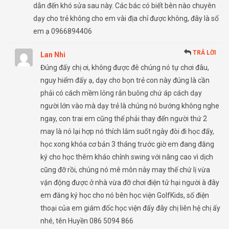
dẫn đến khó sửa sau này. Các bác có biết bên nào chuyên
dạy cho trẻ không cho em vài địa chỉ được không, đây là số
em ạ 0966894406
TRẢ LỜI
Lan Nhi
Đúng đấy chị ơi, không được đê chúng nó tự chơi đâu,
nguy hiểm đấy ạ, dạy cho bọn trẻ con này đúng là cần
phải có cách mềm lỏng rắn buông chứ áp cách dạy
người lớn vào mà dạy trẻ là chúng nó bướng không nghe
ngay, con trai em cũng thế phải thay đến người thứ 2
may là nó lại hợp nó thích lắm suốt ngày đòi đi học đấy,
học xong khóa cơ bản 3 tháng trước giờ em đang đăng
ký cho học thêm kháo chỉnh swing với nâng cao vì dịch
cũng đỡ rồi, chúng nó mê môn này may thế chứ lị vừa
vận động được ở nhà vừa đỡ chơi điện tử hại người à đây
em đăng ký học cho nó bên học viện GolfKids, số điện
thoại của em giám đốc học viện đấy đây chị liên hệ chị ấy
nhé, tên Huyền 086 5094 866