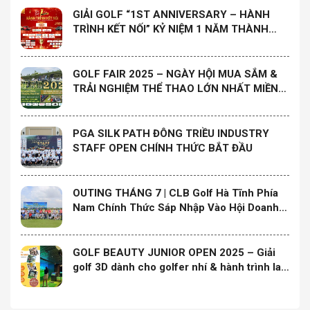
GIẢI GOLF “1ST ANNIVERSARY – HÀNH
TRÌNH KẾT NỐI” KỶ NIỆM 1 NĂM THÀNH
LẬP CLB GOLF HỌ ĐÀO MIỀN NAM
GOLF FAIR 2025 – NGÀY HỘI MUA SẮM &
TRẢI NGHIỆM THỂ THAO LỚN NHẤT MIỀN
TRUNG
PGA SILK PATH ĐÔNG TRIỀU INDUSTRY
STAFF OPEN CHÍNH THỨC BẮT ĐẦU
OUTING THÁNG 7 | CLB Golf Hà Tĩnh Phía
Nam Chính Thức Sáp Nhập Vào Hội Doanh
Nghiệp Hà Tĩnh Phía Nam và Ra Mắt Ban
Chấp Hành Nhiệm Kỳ Mới
GOLF BEAUTY JUNIOR OPEN 2025 – Giải
golf 3D dành cho golfer nhí & hành trình lan
tỏa yêu thương