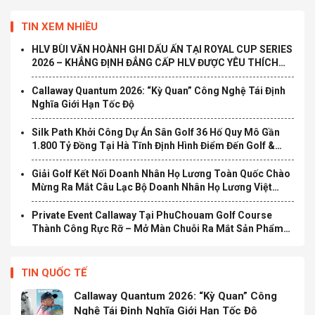
TIN XEM NHIỀU
HLV BÙI VĂN HOÀNH GHI DẤU ẤN TẠI ROYAL CUP SERIES
2026 – KHẲNG ĐỊNH ĐẲNG CẤP HLV ĐƯỢC YÊU THÍCH
TẠI TP.HCM
Callaway Quantum 2026: “Kỳ Quan” Công Nghệ Tái Định
Nghĩa Giới Hạn Tốc Độ
Silk Path Khởi Công Dự Án Sân Golf 36 Hố Quy Mô Gần
1.800 Tỷ Đồng Tại Hà Tĩnh Định Hình Điểm Đến Golf &
Nghỉ Dưỡng Cao Cấp Mới Tại Bắc Trung Bộ
Giải Golf Kết Nối Doanh Nhân Họ Lương Toàn Quốc Chào
Mừng Ra Mắt Câu Lạc Bộ Doanh Nhân Họ Lương Việt
Nam Chính Thức Khởi Tranh
Private Event Callaway Tại PhuChouam Golf Course
Thành Công Rực Rỡ – Mở Màn Chuỗi Ra Mắt Sản Phẩm
Mới Quantum 2026
TIN QUỐC TẾ
Callaway Quantum 2026: “Kỳ Quan” Công
Nghệ Tái Định Nghĩa Giới Hạn Tốc Độ