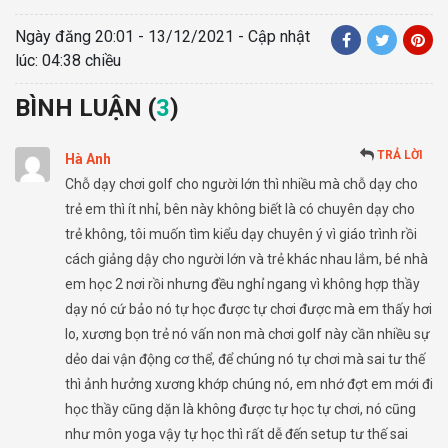
Ngày đăng
20:01 - 13/12/2021
- Cập nhật
lúc: 04:38 chiều
BÌNH LUẬN (
3
)
TRẢ LỜI
Hà Anh
Chỗ dạy chơi golf cho người lớn thì nhiều mà chỗ dạy cho
trẻ em thì ít nhỉ, bên này không biết là có chuyên dạy cho
trẻ không, tôi muốn tìm kiểu dạy chuyên ý vì giáo trình rồi
cách giảng dậy cho người lớn và trẻ khác nhau lắm, bé nhà
em học 2 nơi rồi nhưng đều nghỉ ngang vì không hợp thầy
dạy nó cứ bảo nó tự học được tự chơi được mà em thấy hơi
lo, xương bọn trẻ nó vấn non mà chơi golf này cần nhiều sự
dẻo dai vận động cơ thể, để chúng nó tự chơi mà sai tư thế
thì ảnh hưởng xương khớp chúng nó, em nhớ đợt em mới đi
học thầy cũng dặn là không được tự học tự chơi, nó cũng
như môn yoga vậy tự học thì rất dễ đến setup tư thế sai