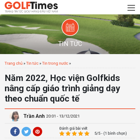
TIN TỨC
Trang chủ
»
Tin tức
»
Tin trong nước
»
Năm 2022, Học viện Golfkids
nâng cấp giáo trình giảng dạy
theo chuẩn quốc tế
Trần Anh
20:01 - 13/12/2021
Đánh giá bài viết
5/5 - (1 bình chọn)