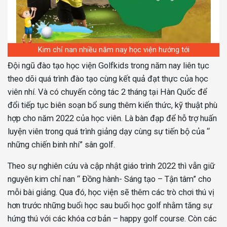
Kim chỉ nan nhiều năm nay học viện hướng tới
Đội ngũ đào tạo học viện Golfkids trong năm nay liên tục
theo dõi quá trình đào tạo cùng kết quả đạt thực của học
viên nhí. Và có chuyến công tác 2 tháng tại Hàn Quốc để
đổi tiếp tục biên soạn bổ sung thêm kiến thức, kỹ thuật phù
hợp cho năm 2022 của học viên. Là bàn đạp để hỗ trợ huấn
luyện viên trong quá trình giảng dạy cùng sự tiến bộ của “
những chiến binh nhí” sân golf.
Theo sự nghiên cứu và cập nhật giáo trình 2022 thì vẫn giữ
nguyên kim chỉ nan “ Đồng hành- Sáng tạo – Tận tâm” cho
mỗi bài giảng. Qua đó, học viện sẽ thêm các trò chơi thú vị
hơn trước những buổi học sau buổi học golf nhằm tăng sự
hứng thú với các khóa cơ bản – happy golf course. Còn các