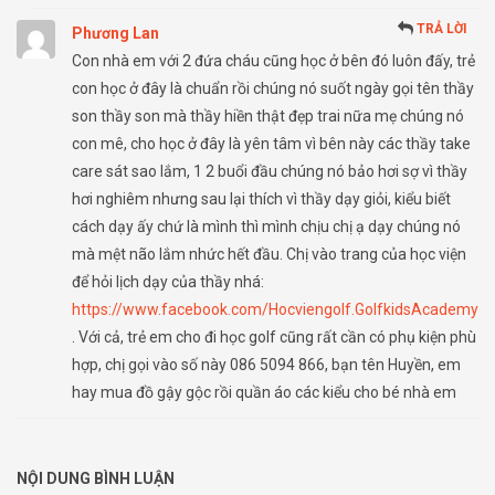
TRẢ LỜI
Phương Lan
Con nhà em với 2 đứa cháu cũng học ở bên đó luôn đấy, trẻ
con học ở đây là chuẩn rồi chúng nó suốt ngày gọi tên thầy
son thầy son mà thầy hiền thật đẹp trai nữa mẹ chúng nó
con mê, cho học ở đây là yên tâm vì bên này các thầy take
care sát sao lắm, 1 2 buổi đầu chúng nó bảo hơi sợ vì thầy
hơi nghiêm nhưng sau lại thích vì thầy dạy giỏi, kiểu biết
cách dạy ấy chứ là mình thì mình chịu chị ạ dạy chúng nó
mà mệt não lắm nhức hết đầu. Chị vào trang của học viện
để hỏi lịch dạy của thầy nhá:
https://www.facebook.com/Hocviengolf.GolfkidsAcademy
. Với cả, trẻ em cho đi học golf cũng rất cần có phụ kiện phù
hợp, chị gọi vào số này 086 5094 866, bạn tên Huyền, em
hay mua đồ gậy gộc rồi quần áo các kiểu cho bé nhà em
NỘI DUNG BÌNH LUẬN