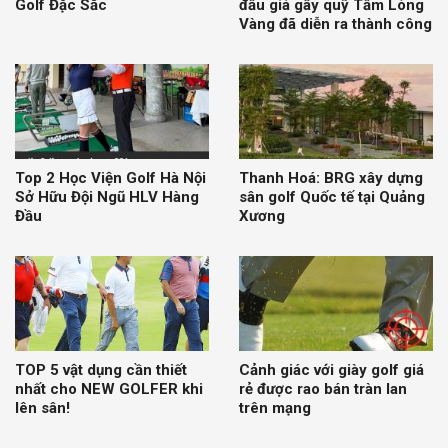
Golf Đặc Sắc
đấu giá gây quỹ Tấm Lòng
Vàng đã diễn ra thành công
Top 2 Học Viện Golf Hà Nội
Thanh Hoá: BRG xây dựng
Sở Hữu Đội Ngũ HLV Hàng
sân golf Quốc tế tại Quảng
Đầu
Xương
TOP 5 vật dụng cần thiết
Cảnh giác với giày golf giá
nhất cho NEW GOLFER khi
rẻ được rao bán tràn lan
lên sân!
trên mạng