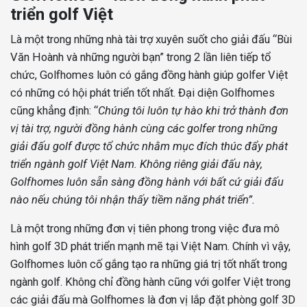
triển golf Việt
Là một trong những nhà tài trợ xuyên suốt cho giải đấu “Bùi
Văn Hoành và những người bạn” trong 2 lần liên tiếp tổ
chức, Golfhomes luôn có gắng đồng hành giúp golfer Việt
có những có hội phát triển tốt nhất. Đại diện Golfhomes
cũng khẳng định: “
Chúng tôi luôn tự hào khi trở thành đơn
vị tài trợ, người đồng hành cùng các golfer trong những
giải đấu golf được tổ chức nhằm mục đích thúc đẩy phát
triển ngành golf Việt Nam. Không riêng giải đấu này,
Golfhomes luôn sẵn sàng đồng hành với bất cứ giải đấu
nào nếu chúng tôi nhận thấy tiềm năng phát triển”.
Là một trong những đơn vị tiên phong trong việc đưa mô
hình golf 3D phát triển mạnh mẽ tại Việt Nam. Chính vì vậy,
Golfhomes luôn cố gắng tạo ra những giá trị tốt nhất trong
ngành golf. Không chỉ đồng hành cũng với golfer Việt trong
các giải đấu mà Golfhomes là đơn vị lắp đặt phòng golf 3D