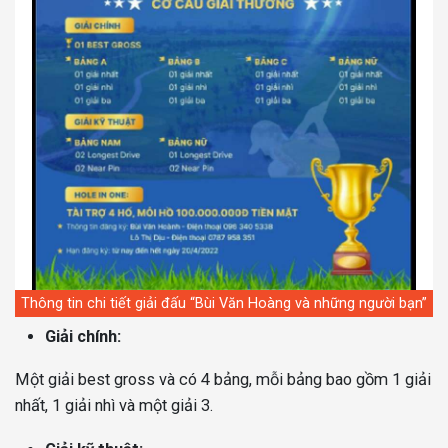
Thông tin chi tiết giải đấu “Bùi Văn Hoàng và những người bạn”
Giải chính:
Một giải best gross và có 4 bảng, mỗi bảng bao gồm 1 giải
nhất, 1 giải nhì và một giải 3.