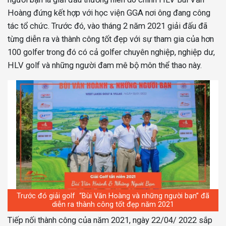
Hoàng đứng kết hợp với học viện GGA nơi ông đang công
tác tổ chức. Trước đó, vào tháng 2 năm 2021 giải đấu đã
từng diễn ra và thành công tốt đẹp với sự tham gia của hơn
100 golfer trong đó có cả golfer chuyên nghiệp, nghiệp dư,
HLV golf và những người đam mê bộ môn thể thao này.
Trước đó giải golf “Bùi Văn Hoàng và những người bạn” đã
diễn ra thành công tốt đẹp năm 2021
Tiếp nối thành công của năm 2021, ngày 22/04/ 2022 sắp