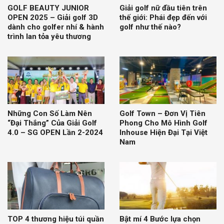
GOLF BEAUTY JUNIOR
Giải golf nữ đầu tiên trên
OPEN 2025 – Giải golf 3D
thế giới: Phái đẹp đến với
dành cho golfer nhí & hành
golf như thế nào?
trình lan tỏa yêu thương
Những Con Số Làm Nên
Golf Town – Đơn Vị Tiên
“Đại Thắng” Của Giải Golf
Phong Cho Mô Hình Golf
4.0 – SG OPEN Lần 2-2024
Inhouse Hiện Đại Tại Việt
Nam
TOP 4 thương hiệu túi quần
Bật mí 4 Bước lựa chọn