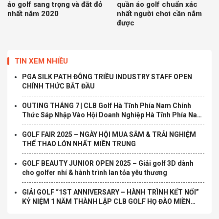
áo golf sang trọng và đắt đỏ
quần áo golf chuẩn xác
nhất năm 2020
nhất người chơi cần nắm
được
TIN XEM NHIỀU
PGA SILK PATH ĐÔNG TRIỀU INDUSTRY STAFF OPEN
CHÍNH THỨC BẮT ĐẦU
OUTING THÁNG 7 | CLB Golf Hà Tĩnh Phía Nam Chính
Thức Sáp Nhập Vào Hội Doanh Nghiệp Hà Tĩnh Phía Nam
và Ra Mắt Ban Chấp Hành Nhiệm Kỳ Mới
GOLF FAIR 2025 – NGÀY HỘI MUA SẮM & TRẢI NGHIỆM
THỂ THAO LỚN NHẤT MIỀN TRUNG
GOLF BEAUTY JUNIOR OPEN 2025 – Giải golf 3D dành
cho golfer nhí & hành trình lan tỏa yêu thương
GIẢI GOLF “1ST ANNIVERSARY – HÀNH TRÌNH KẾT NỐI”
KỶ NIỆM 1 NĂM THÀNH LẬP CLB GOLF HỌ ĐÀO MIỀN
NAM