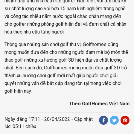
nhằm đáp ứng nhu cầu mọi golfer. Đặc biệt, với đội ngũ kỹ
sư chất lượng cao với hơn 15 năm kinh nghiệm trong nghề
và công tác nhiều năm nước ngoài chắc chắn mang đến
cho golfer những phòng golf hiện đại và đạm chất cá nhân
hóa theo nhu cầu từng người.
Thông qua những sân chơi golf thú vị, Golfhomes cũng
mong muốn đưa đến cho những người đam mê bộ môn thể
thao golf những xu hướng golf 3D hiện đại và chất lượng
nhất. Bên cạnh đó, Golfhomes mong muốn đưa golf 3D trở
thành xu hướng chơi golf mới nhất giúp người chơi giải
quyết những vấn đề bất cập đang tồn tại trong việc chơi
golf hiện nay.
Theo GolfHomes Việt Nam
Ngày đăng
17:11 - 20/04/2022
- Cập nhật
lúc: 05:11 chiều