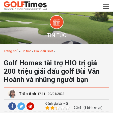
TIN TỨC
Trang chủ
»
Tin tức
»
Giải đấu Golf
»
Golf Homes tài trợ HIO trị giá
200 triệu giải đấu golf Bùi Văn
Hoành và những người bạn
Trần Anh
17:11 - 20/04/2022
Đánh giá bài viết
2.3/5 - (3 bình chọn)