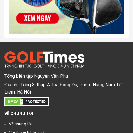
Tổng biên tập Nguyễn Văn Phú
Địa chỉ: Tầng 3, tháp A, tòa Sông Đà, Phạm Hùng, Nam Từ
Liêm, Hà Nội
VỀ CHÚNG TÔI
Về chúng tôi
Chính sách bảo mật