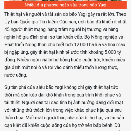
Nhiều địa phương ngập sâu trong bão Yagi
Thiệt hại về người và tài sản do bão Yagi gây ra rất lớn. Theo
Ủy ban Quốc gia Tìm kiếm Cứu nạn, cơn bão đã khiến ít nhất
45 người thiệt mạng, hàng trăm người bị thương và hàng
nghìn hộ gia đình phải sơ tán khẩn cấp. Bộ Nông nghiệp và
Phát triển Nông thôn cho biết hơn 12.000 ha lúa và hoa màu
bị ngập úng, gây thiệt hại kinh tế ước tính khoảng 5.000 tỷ
đồng. Nhiều ngôi nhà bị hư hỏng hoặc cuốn trôi, khiến nhiều
gia đình mất nơi ở và rơi vào cảnh thiếu thốn lương thực,
nước uống.
Sự tàn phá của siêu bão Yagi không chỉ gây thiệt hại tức
thời mà còn kéo dài khó khăn trong quá trình khôi phục và
tái thiết. Người dân tại các tỉnh bị ảnh hưởng đang đối mặt
với những thử thách lớn trong việc khắc phục hậu quả sau
thảm họa. Mất mát người thân, nhà cửa bị hư hại, và tài sản
cạn kiệt đã khiến cuộc sống của họ trở nên bấp bênh. Dù