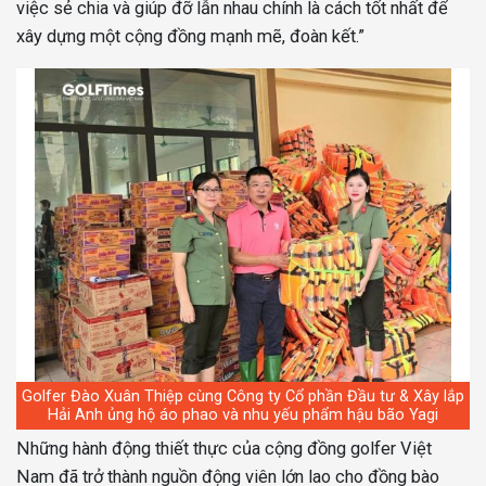
việc sẻ chia và giúp đỡ lẫn nhau chính là cách tốt nhất để
xây dựng một cộng đồng mạnh mẽ, đoàn kết.”
Golfer Đào Xuân Thiệp cùng Công ty Cổ phần Đầu tư & Xây lắp
Hải Anh ủng hộ áo phao và nhu yếu phẩm hậu bão Yagi
Những hành động thiết thực của cộng đồng golfer Việt
Nam đã trở thành nguồn động viên lớn lao cho đồng bào