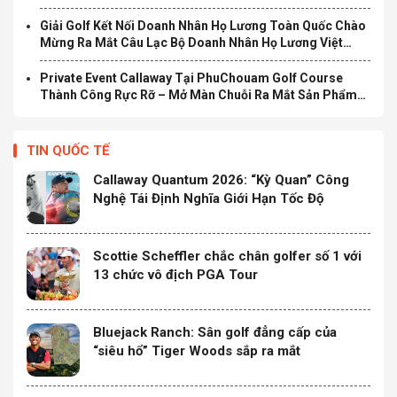
Nghỉ Dưỡng Cao Cấp Mới Tại Bắc Trung Bộ
Giải Golf Kết Nối Doanh Nhân Họ Lương Toàn Quốc Chào
Mừng Ra Mắt Câu Lạc Bộ Doanh Nhân Họ Lương Việt
Nam Chính Thức Khởi Tranh
Private Event Callaway Tại PhuChouam Golf Course
Thành Công Rực Rỡ – Mở Màn Chuỗi Ra Mắt Sản Phẩm
Mới Quantum 2026
TIN QUỐC TẾ
Callaway Quantum 2026: “Kỳ Quan” Công
Nghệ Tái Định Nghĩa Giới Hạn Tốc Độ
Scottie Scheffler chắc chân golfer số 1 với
13 chức vô địch PGA Tour
Bluejack Ranch: Sân golf đẳng cấp của
“siêu hổ” Tiger Woods sắp ra mắt