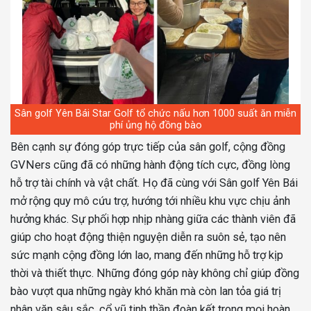
Sân golf Yên Bái Star Golf tổ chức nấu hơn 1000 suất ăn miễn
phí ủng hộ đồng bào
Bên cạnh sự đóng góp trực tiếp của sân golf, cộng đồng
GVNers cũng đã có những hành động tích cực, đồng lòng
hỗ trợ tài chính và vật chất. Họ đã cùng với Sân golf Yên Bái
mở rộng quy mô cứu trợ, hướng tới nhiều khu vực chịu ảnh
hưởng khác. Sự phối hợp nhịp nhàng giữa các thành viên đã
giúp cho hoạt động thiện nguyện diễn ra suôn sẻ, tạo nên
sức mạnh cộng đồng lớn lao, mang đến những hỗ trợ kịp
thời và thiết thực. Những đóng góp này không chỉ giúp đồng
bào vượt qua những ngày khó khăn mà còn lan tỏa giá trị
nhân văn sâu sắc, cổ vũ tinh thần đoàn kết trong mọi hoàn