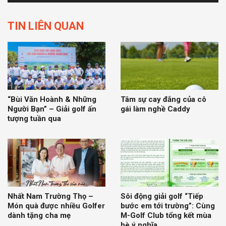
TIN LIÊN QUAN
“Bùi Văn Hoành & Những
Tâm sự cay đắng của cô
Người Bạn” – Giải golf ấn
gái làm nghề Caddy
tượng tuần qua
Nhất Nam Trường Thọ –
Sôi động giải golf “Tiếp
Món quà được nhiều Golfer
bước em tới trường”: Cùng
dành tặng cha mẹ
M-Golf Club tổng kết mùa
hè ý nghĩa