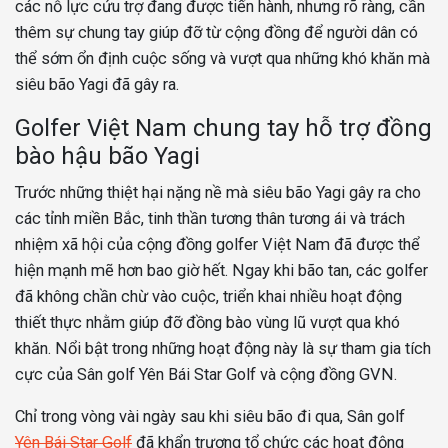
các nỗ lực cứu trợ đang được tiến hành, nhưng rõ ràng, cần
thêm sự chung tay giúp đỡ từ cộng đồng để người dân có
thể sớm ổn định cuộc sống và vượt qua những khó khăn mà
siêu bão Yagi đã gây ra.
Golfer Việt Nam chung tay hỗ trợ đồng
bào hậu bão Yagi
Trước những thiệt hại nặng nề mà siêu bão Yagi gây ra cho
các tỉnh miền Bắc, tinh thần tương thân tương ái và trách
nhiệm xã hội của cộng đồng golfer Việt Nam đã được thể
hiện mạnh mẽ hơn bao giờ hết. Ngay khi bão tan, các golfer
đã không chần chừ vào cuộc, triển khai nhiều hoạt động
thiết thực nhằm giúp đỡ đồng bào vùng lũ vượt qua khó
khăn. Nổi bật trong những hoạt động này là sự tham gia tích
cực của Sân golf Yên Bái Star Golf và cộng đồng GVN.
Chỉ trong vòng vài ngày sau khi siêu bão đi qua, Sân golf
Yên Bái Star Golf
đã khẩn trương tổ chức các hoạt động