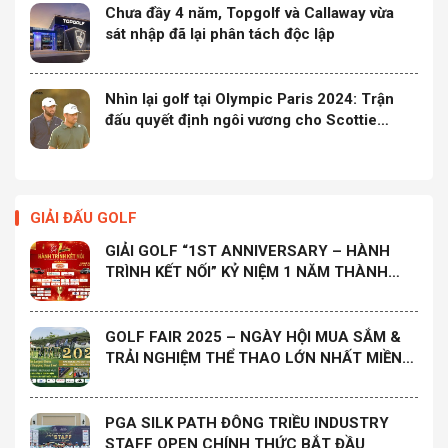
Chưa đầy 4 năm, Topgolf và Callaway vừa
sát nhập đã lại phân tách độc lập
Nhìn lại golf tại Olympic Paris 2024: Trận
đấu quyết định ngôi vương cho Scottie
Scheffler
GIẢI ĐẤU GOLF
GIẢI GOLF “1ST ANNIVERSARY – HÀNH
TRÌNH KẾT NỐI” KỶ NIỆM 1 NĂM THÀNH
LẬP CLB GOLF HỌ ĐÀO MIỀN NAM
GOLF FAIR 2025 – NGÀY HỘI MUA SẮM &
TRẢI NGHIỆM THỂ THAO LỚN NHẤT MIỀN
TRUNG
PGA SILK PATH ĐÔNG TRIỀU INDUSTRY
STAFF OPEN CHÍNH THỨC BẮT ĐẦU