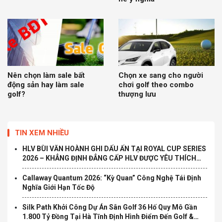
Nên chọn làm sale bất
Chọn xe sang cho người
động sản hay làm sale
chơi golf theo combo
golf?
thượng lưu
TIN XEM NHIỀU
HLV BÙI VĂN HOÀNH GHI DẤU ẤN TẠI ROYAL CUP SERIES
2026 – KHẲNG ĐỊNH ĐẲNG CẤP HLV ĐƯỢC YÊU THÍCH
TẠI TP.HCM
Callaway Quantum 2026: “Kỳ Quan” Công Nghệ Tái Định
Nghĩa Giới Hạn Tốc Độ
Silk Path Khởi Công Dự Án Sân Golf 36 Hố Quy Mô Gần
1.800 Tỷ Đồng Tại Hà Tĩnh Định Hình Điểm Đến Golf &