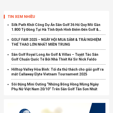
TIN XEM NHIỀU
Silk Path Khởi Công Dự Án Sân Golf 36 Hố Quy Mô Gần
1.800 Tỷ Đồng Tại Hà Tĩnh Định Hình Điểm Đến Golf &
Nghỉ Dưỡng Cao Cấp Mới Tại Bắc Trung Bộ
GOLF FAIR 2025 – NGÀY HỘI MUA SẮM & TRẢI NGHIỆM
THỂ THAO LỚN NHẤT MIỀN TRUNG
Sân Golf Royal Long An Golf & Villas – Tuyệt Tác Sân
Golf Chuẩn Quốc Tế Bởi Nhà Thiết Kế Sir Nick Faldo
Hilltop Valley Hòa Bình: Tối đa thử thách cho giải golf ra
mắt Callaway Elyte Vietnam Tournament 2025
Sôi Động Mini Outing “Những Bông Hồng Mừng Ngày
Phụ Nữ Việt Nam 20/10” Trên Sân Golf Tân Sơn Nhất