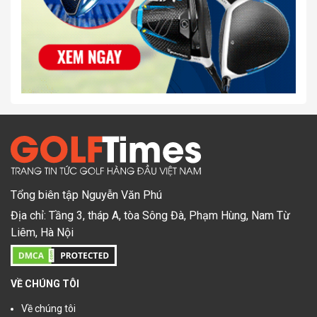
Tổng biên tập Nguyễn Văn Phú
Địa chỉ: Tầng 3, tháp A, tòa Sông Đà, Phạm Hùng, Nam Từ
Liêm, Hà Nội
VỀ CHÚNG TÔI
Về chúng tôi