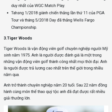
duy nhất của WGC Match Play.
Tahsng 1/2018 giành chiến thắng lần thứ 11 của PGA
Tour và tháng 5/2018 Day đã thắng Wells Fargo
Championship.
3.
Tiger Woods
Tiger Woods là vận động viên golf chuyên nghiệp người Mỹ
sinh năm 1975. Anh là người được đánh giá là một trong
những vận động viên golf thành công nhất mọi thời đại. Anh
là người được trả lương cao nhất trên thế giới trong nhiều
năm qua.
Anh trở thành chuyên nghiệp năm 20 tuổi. Sau 22 năm đồng
hành cùng môn thể thao quý tộc anh đã đạt được rất nhiều
giải thưởng lớn.