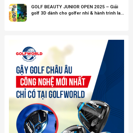
Chấp Hành Nhiệm Kỳ Mới
GOLF BEAUTY JUNIOR OPEN 2025 – Giải
golf 3D dành cho golfer nhí & hành trình lan
tỏa yêu thương