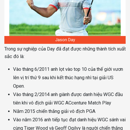
Jason Day
Trong sự nghiệp của Day đã đạt được những thành tích xuất
sắc đó là:
Vào tháng 6/2011 anh lọt vào top 10 của thế giới vươn
lên vị trí thứ 9 sau khi kết thúc hạng nhì tại giải US
Open.
Vào tháng 2/2014 anh giành được danh hiệu WGC đầu
tiên khi vô địch giải WGC ACcenture Match Play
Năm 2015 chiến thắng giải vô địch PGA
Vào năm 2016 anh tiếp tục đạt danh hiệu WGC sánh vai
cùng Tiger Wood và Geoff Ogilvy là người chiến thắng