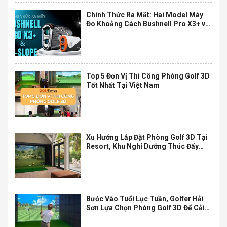
Chính Thức Ra Mắt: Hai Model Máy
Đo Khoảng Cách Bushnell Pro X3+ và
A1-Slope Với Nhiều Tính Năng Cải
Tiến
Top 5 Đơn Vị Thi Công Phòng Golf 3D
Tốt Nhất Tại Việt Nam
Xu Hướng Lắp Đặt Phòng Golf 3D Tại
Resort, Khu Nghỉ Dưỡng Thúc Đẩy
Phân Khúc Nghỉ Dưỡng Cao Cấp
Bước Vào Tuổi Lục Tuần, Golfer Hải
Sơn Lựa Chọn Phòng Golf 3D Để Cải
Thiện Sức Khỏe Và Tinh Thần