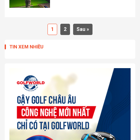
1
2
Sau »
TIN XEM NHIỀU