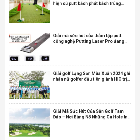
hiện cú putt bách phát bách trúng
ngay tại nhà
Giải mã sức hút của thảm tập putt
công nghệ Putting Laser Pro đang
được săn đón nhất hiện nay
Giải golf Lạng Sơn Mùa Xuân 2024 ghi
nhận nữ golfer đầu tiên giành HIO trị
giá hơn nửa tỷ đồng
Giải Mã Sức Hút Của Sân Golf Tam
Đảo – Nơi Bùng Nổ Những Cú Hole In
One