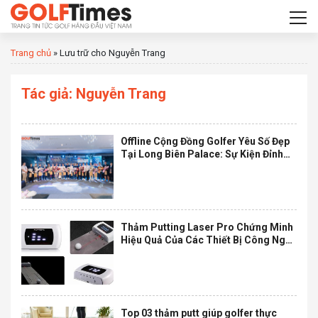
Trang chủ
»
Lưu trữ cho Nguyễn Trang
Tác giả:
Nguyễn Trang
Offline Cộng Đồng Golfer Yêu Số Đẹp
Tại Long Biên Palace: Sự Kiện Đỉnh
Cao Cuối Năm 2024
Thảm Putting Laser Pro Chứng Minh
Hiệu Quả Của Các Thiết Bị Công Nghệ
Vào Tập Luyện, Duy Trì Và Nâng Cao
Kỹ Thuật
Top 03 thảm putt giúp golfer thực