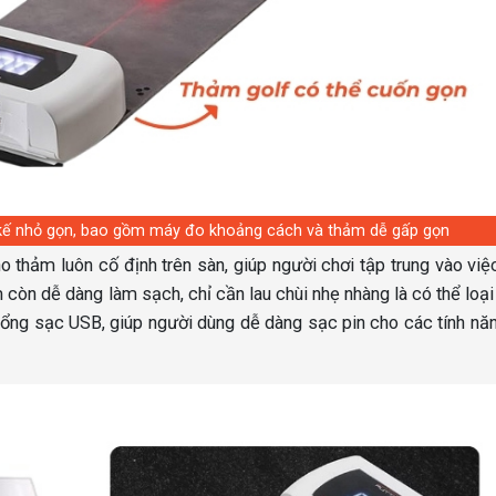
t kế nhỏ gọn, bao gồm máy đo khoảng cách và thảm dễ gấp gọn
 thảm luôn cố định trên sàn, giúp người chơi tập trung vào việ
 còn dễ dàng làm sạch, chỉ cần lau chùi nhẹ nhàng là có thể loại
cổng sạc USB, giúp người dùng dễ dàng sạc pin cho các tính nă