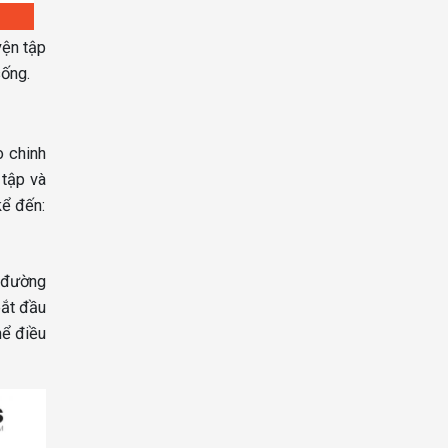
yện tập
sống.
o chinh
 tập và
kể đến:
 đường
bắt đầu
hể điều