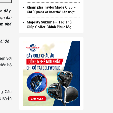
Khám phá TaylorMade Qi35 –
ần đây.
Khi “Quest of Inertia” lên một
tầm cao mới
iện đại
Majesty Sublime – Trợ Thủ
hám phá
Giúp Golfer Chinh Phục Mọi
Green
bài đã
iện với
kiện hỗ
ng. Các
u luyện