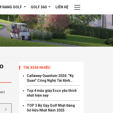
M NANG GOLF
GOLF 360
LIÊN HỆ
ro
TIN XEM NHIỀU
Callaway Quantum 2026: “Kỳ
Quan” Công Nghệ Tái Định
Nghĩa Giới Hạn Tốc Độ
Top 4 mẫu giày Ecco yêu thích
họn)
nhất hiện nay
TOP 3 Bộ Gậy Golf Nhật Đáng
Sở Hữu Nhất Năm 2025