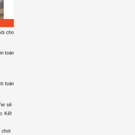
hời cho
ên toàn
ch toàn
fer sẽ
o. Kết
 chơi