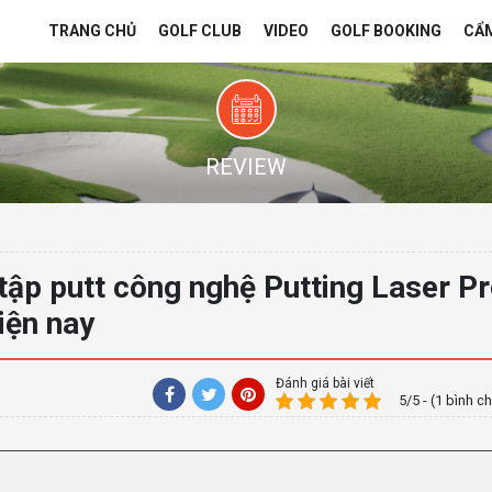
TRANG CHỦ
GOLF CLUB
VIDEO
GOLF BOOKING
CẨ
REVIEW
tập putt công nghệ Putting Laser P
iện nay
Đánh giá bài viết
5/5 - (1 bình c