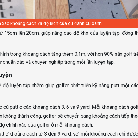
h xác khoảng cách và độ lệch của cú đánh cú dánh
 từ 15cm lên 20cm, giúp nâng cao độ khó của luyện tập, đồng t
hỉnh trong khoảng cách tăng thêm 0.1m, với hơn 90% sân golf tr
 chuẩn xác và chuyên nghiệp trong mỗi lần luyện tập.
luyện
độ luyện tập nhằm giúp golfer phát triển kỹ năng putt một cá
c cú putt ở các khoảng cách 3, 6 và 9 yard. Mỗi khoảng cách gol
ần không thành công, golfer sẽ chuyển sang khoảng cách tiếp the
ề độ chính xác của golfer ở mỗi khoảng cách.
utt ở khoảng cách từ 3 đến 9 yard, với mỗi khoảng cách chỉ được