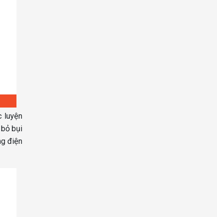
c luyện
 bỏ bụi
ng điện