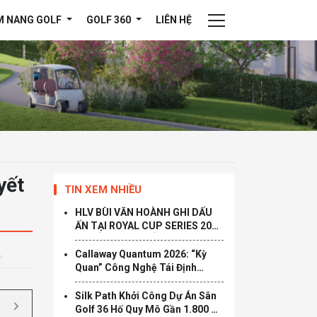
M NANG GOLF
GOLF 360
LIÊN HỆ
yết
TIN XEM NHIỀU
HLV BÙI VĂN HOÀNH GHI DẤU
ẤN TẠI ROYAL CUP SERIES 2026
– KHẲNG ĐỊNH ĐẲNG CẤP HLV
ĐƯỢC YÊU THÍCH TẠI TP.HCM
Callaway Quantum 2026: “Kỳ
Quan” Công Nghệ Tái Định
Nghĩa Giới Hạn Tốc Độ
Silk Path Khởi Công Dự Án Sân
Golf 36 Hố Quy Mô Gần 1.800 Tỷ