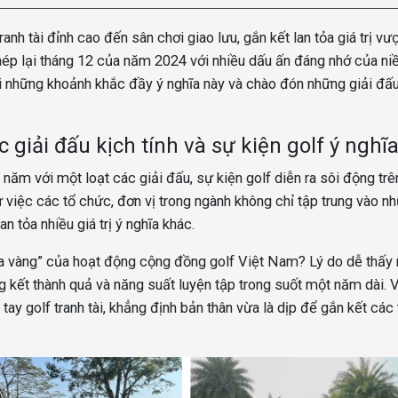
h tài đỉnh cao đến sân chơi giao lưu, gắn kết lan tỏa giá trị vư
khép lại tháng 12 của năm 2024 với nhiều dấu ấn đáng nhớ của n
i những khoảnh khắc đầy ý nghĩa này và chào đón những giải đấ
giải đấu kịch tính và sự kiện golf ý nghĩ
năm với một loạt các giải đấu, sự kiện golf diễn ra sôi động tr
 việc các tổ chức, đơn vị trong ngành không chỉ tập trung vào n
 tỏa nhiều giá trị ý nghĩa khác.
ùa vàng” của hoạt động cộng đồng golf Việt Nam? Lý do dễ thấy 
g kết thành quả và năng suất luyện tập trong suốt một năm dài. V
y golf tranh tài, khẳng định bản thân vừa là dịp để gắn kết các