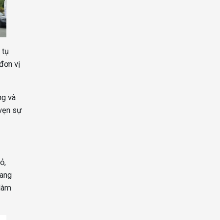
 tụ
đơn vị
ng và
 vẹn sự
ỏ,
mang
 làm