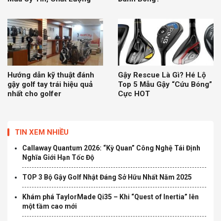
Hướng dẫn kỹ thuật đánh
Gậy Rescue Là Gì? Hé Lộ
gậy golf tay trái hiệu quả
Top 5 Mẫu Gậy “Cứu Bóng”
nhất cho golfer
Cực HOT
TIN XEM NHIỀU
Callaway Quantum 2026: “Kỳ Quan” Công Nghệ Tái Định
Nghĩa Giới Hạn Tốc Độ
TOP 3 Bộ Gậy Golf Nhật Đáng Sở Hữu Nhất Năm 2025
Khám phá TaylorMade Qi35 – Khi “Quest of Inertia” lên
một tầm cao mới