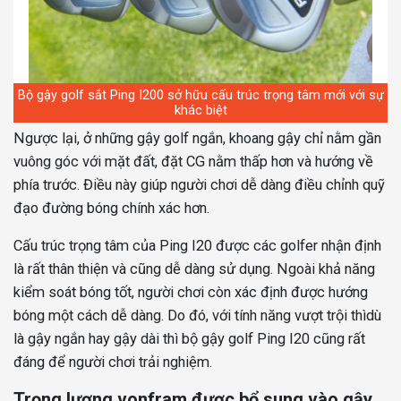
Bộ gậy golf sắt Ping I200 sở hữu cấu trúc trọng tâm mới với sự
khác biệt
Ngược lại, ở những gậy golf ngắn, khoang gậy chỉ nằm gần
vuông góc với mặt đất, đặt CG nằm thấp hơn và hướng về
phía trước. Điều này giúp người chơi dễ dàng điều chỉnh quỹ
đạo đường bóng chính xác hơn.
Cấu trúc trọng tâm của Ping I20 được các golfer nhận định
là rất thân thiện và cũng dễ dàng sử dụng. Ngoài khả năng
kiểm soát bóng tốt, người chơi còn xác định được hướng
bóng một cách dễ dàng. Do đó, với tính năng vượt trội thì
dù
là gậy ngắn hay gậy dài thì bộ gậy golf Ping I20 cũng rất
đáng để người chơi trải nghiệm.
Trọng lượng vonfram được bổ sung vào gậy