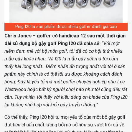
Ping I20 là sản phẩm được nhiều golfer đánh giá cao
Chris Jones – golfer có handicap 12 sau một thời gian
dài sử dụng bộ gậy golf Ping I20 đã chia sẻ:
“Với một
niềm đam mê với bộ môn golf, tôi đã có cơ hội thử nhiều
mẫu gậy khác nhau. Và I20 là mẫu gậy sắt mà tôi cảm
thấy hài lòng nhất.
Điểm nhấn ấn tượng nhất với tôi ở sản
phẩm này chính là có thể tối ưu được khoảng cách đánh
bóng. Đây là yếu tố mà một golfer chuyên nghiệp như Lee
Westwood hoặc bất kỳ người chơi nào như tôi cũng đều rất
cần. Tuy nhiên, tôi thấy với kiểu dáng on-blade của Ping I20
lại không phù hợp với kiểu gậy truyền thống.”
Có thể thấy, Ping I20 hội tụ mọi yếu tố của một bộ gậy golf
đạt tiêu chuẩn chất lượng bởi nó sở hữu sự vượt trội cả về