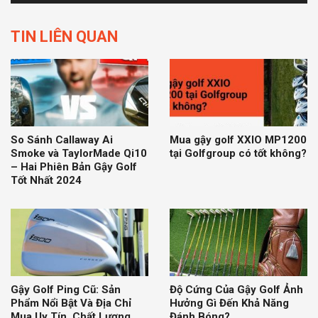
TIN LIÊN QUAN
So Sánh Callaway Ai
Mua gậy golf XXIO MP1200
Smoke và TaylorMade Qi10
tại Golfgroup có tốt không?
– Hai Phiên Bản Gậy Golf
Tốt Nhất 2024
Gậy Golf Ping Cũ: Sản
Độ Cứng Của Gậy Golf Ảnh
Phẩm Nổi Bật Và Địa Chỉ
Hưởng Gì Đến Khả Năng
Mua Uy Tín, Chất Lượng
Đánh Bóng?