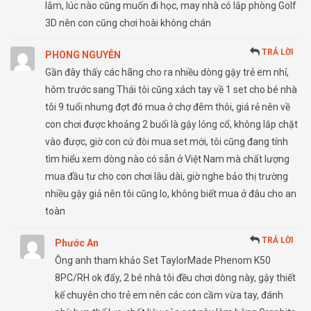
lắm, lúc nào cũng muốn đi học, may nhà có lắp phòng Golf
3D nên con cũng chơi hoài không chán
TRẢ LỜI
PHONG NGUYỄN
Gần đây thấy các hãng cho ra nhiều dòng gậy trẻ em nhỉ,
hôm trước sang Thái tôi cũng xách tay về 1 set cho bé nhà
tôi 9 tuổi nhưng đợt đó mua ở chợ đêm thôi, giá rẻ nên về
con chơi được khoảng 2 buổi là gậy lỏng cổ, không lắp chặt
vào được, giờ con cứ đòi mua set mới, tôi cũng đang tính
tìm hiểu xem dòng nào có sẵn ở Việt Nam mà chất lượng
mua đầu tư cho con chơi lâu dài, giờ nghe bảo thị trường
nhiều gậy giả nên tôi cũng lo, không biết mua ở đâu cho an
toàn
TRẢ LỜI
Phước An
Ông anh tham khảo Set TaylorMade Phenom K50
8PC/RH ok đấy, 2 bé nhà tôi đều chơi dòng này, gậy thiết
kế chuyên cho trẻ em nên các con cầm vừa tay, đánh