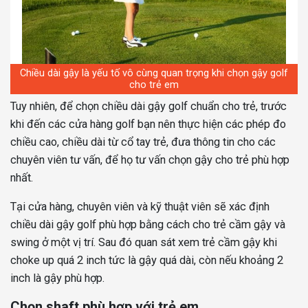
Chiều dài gậy là yếu tố vô cùng quan trọng khi chọn gậy golf
cho trẻ em
Tuy nhiên, để chọn chiều dài gậy golf chuẩn cho trẻ, trước
khi đến các cửa hàng golf bạn nên thực hiện các phép đo
chiều cao, chiều dài từ cổ tay trẻ, đưa thông tin cho các
chuyên viên tư vấn, để họ tư vấn chọn gậy cho trẻ phù hợp
nhất.
Tại cửa hàng, chuyên viên và kỹ thuật viên sẽ xác định
chiều dài gậy golf phù hợp bằng cách cho trẻ cầm gậy và
swing ở một vị trí. Sau đó quan sát xem trẻ cầm gậy khi
choke up quá 2 inch tức là gậy quá dài, còn nếu khoảng 2
inch là gậy phù hợp.
Chọn shaft phù hợp với trẻ em