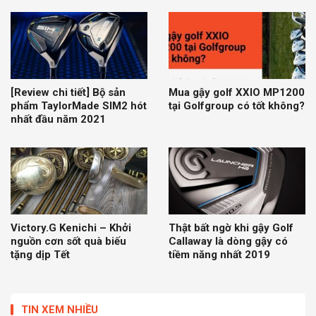
[Review chi tiết] Bộ sản
Mua gậy golf XXIO MP1200
phẩm TaylorMade SIM2 hót
tại Golfgroup có tốt không?
nhất đầu năm 2021
Victory.G Kenichi – Khởi
Thật bất ngờ khi gậy Golf
nguồn cơn sốt quà biếu
Callaway là dòng gậy có
tặng dịp Tết
tiềm năng nhất 2019
TIN XEM NHIỀU