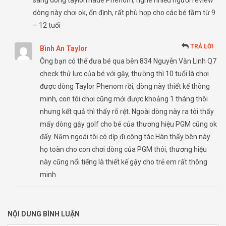
sang dòng taylormade Phenom, nghe nhiều người review
dòng này chơi ok, ổn định, rất phù hợp cho các bé tầm từ 9
– 12 tuổi
TRẢ LỜI
Bình An Taylor
Ông bạn có thể đưa bé qua bên 834 Nguyễn Văn Linh Q7
check thử lực của bé với gậy, thường thì 10 tuổi là chơi
được dòng Taylor Phenom rồi, dòng này thiết kế thông
minh, con tôi chơi cũng mới được khoảng 1 tháng thôi
nhưng kết quả thì thấy rõ rệt. Ngoài dòng này ra tôi thấy
mấy dòng gậy golf cho bé của thương hiệu PGM cũng ok
đấy. Năm ngoái tôi có dịp đi công tác Hàn thấy bên này
họ toàn cho con chơi dòng của PGM thôi, thương hiệu
này cũng nổi tiếng là thiết kế gậy cho trẻ em rất thông
minh
NỘI DUNG BÌNH LUẬN