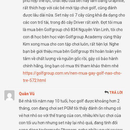
phù hợp thể lực, chất liệu của set này làm bằng Graphite,
rất thích hợp với các bé mới tập chơi golf, cũng đánh
được lâu dài nữa. Set này có 7 cây cũng khá đa dạng cho
các con trổ tài, trong đó cây Driver rất xinh. Đợt tôi mua
là mua bên Golfgroup chỗ 834 Nguyễn Văn Linh, tôi cho
con đi học bên học viện Golfgroup Academy cùng thầy
Kim xong mua cho con tập chơi luôn, rất tiện lợi. Nghe
bạn bè giới thiệu mua bên Golfgroup thì hoàn toàn yên
tâm về chất lượng và nguồn gốc rồi, gậy có bảo hành
chính hãng, ông bạn có mua thì tham khảo thêm nhé
https://golfgroup.com.vn/nen-mua-gay-golf-nao-cho-
tre-572.html
TRẢ LỜI
Quân Vũ
Bé nhà tôi năm nay 10 tuổi, học golf được khoảng hơn 2
tháng, con đang chơi set PGM tôi thấy đánh ổn nhưng có
vẻ hơi nhỏ so với thể trạng của con, nhiều khi lực chơi của
con tối ưu hơn nhưng set này lại nhỏ quá, đang tính đổi