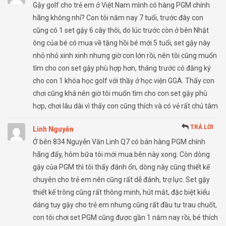
Gậy golf cho trẻ em ở Việt Nam mình có hàng PGM chính
hãng không nhỉ? Con tôi năm nay 7 tuổi, trước đây con
cũng có 1 set gậy 6 cây thôi, do lúc trước còn ở bên Nhật
ông của bé có mua về tặng hồi bé mới 5 tuổi, set gậy này
nhỏ nhỏ xinh xinh nhưng giờ con lớn rồi, nên tôi cũng muốn
tìm cho con set gậy phù hợp hơn, tháng trước có đăng ký
cho con 1 khóa học golf với thầy ở học viện GGA. Thấy con
chơi cũng khá nên giờ tôi muốn tìm cho con set gậy phù
hợp, chơi lâu dài vì thấy con cũng thích và có vẻ rất chú tâm
TRẢ LỜI
Linh Nguyễn
Ở bên 834 Nguyễn Văn Linh Q7 có bán hàng PGM chính
hãng đấy, hôm bữa tôi mới mua bên này xong. Còn dòng
gậy của PGM thì tôi thấy đánh ổn, dòng này cũng thiết kế
chuyên cho trẻ em nên cũng rất dễ đánh, trợ lực. Set gậy
thiết kế trông cũng rất thông minh, hút mắt, đặc biệt kiểu
dáng tuy gậy cho trẻ em nhưng cũng rất đầu tư trau chuốt,
con tôi chơi set PGM cũng được gần 1 năm nay rồi, bé thích