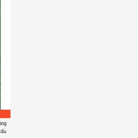
ộng
cấu