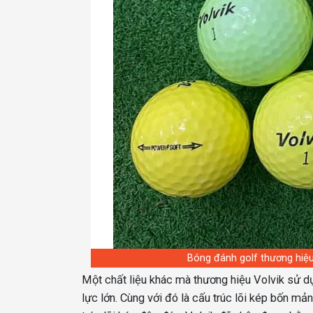
Bóng đánh golf thương hiệu
Một chất liệu khác mà thương hiệu Volvik sử d
lực lớn. Cùng với đó là cấu trúc lõi kép bốn mả