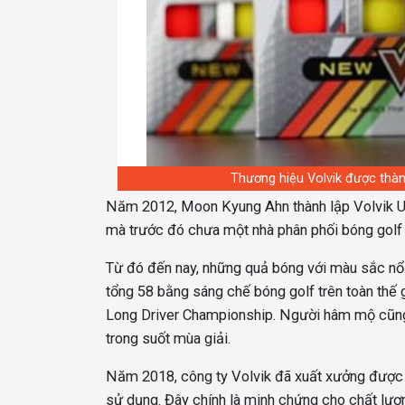
Thương hiệu Volvik được thà
Năm 2012, Moon Kyung Ahn thành lập Volvik US
mà trước đó chưa một nhà phân phối bóng golf
Từ đó đến nay, những quả bóng với màu sắc nổi
tổng 58 bằng sáng chế bóng golf trên toàn thế gi
Long Driver Championship. Người hâm mộ cũng 
trong suốt mùa giải.
Năm 2018, công ty Volvik đã xuất xưởng được hơn
sử dụng. Đây chính là minh chứng cho chất lượn