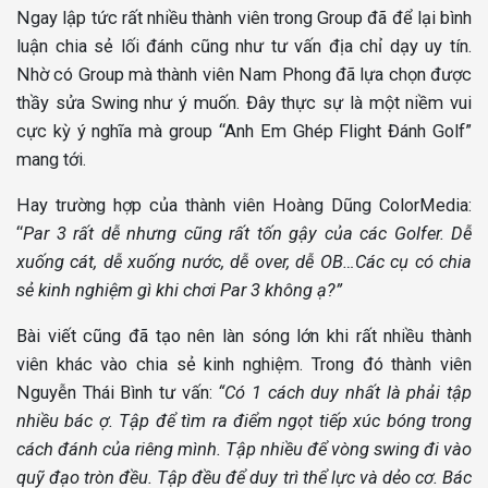
Ngay lập tức rất nhiều thành viên trong Group đã để lại bình
luận chia sẻ lối đánh cũng như tư vấn địa chỉ dạy uy tín.
Nhờ có Group mà thành viên Nam Phong đã lựa chọn được
thầy sửa Swing như ý muốn. Đây thực sự là một niềm vui
cực kỳ ý nghĩa mà group “Anh Em Ghép Flight Đánh Golf”
mang tới.
Hay trường hợp của thành viên Hoàng Dũng ColorMedia:
“
Par 3 rất dễ nhưng cũng rất tốn gậy của các Golfer. Dễ
xuống cát, dễ xuống nước, dễ over, dễ OB…Các cụ có chia
sẻ kinh nghiệm gì khi chơi Par 3 không ạ?”
Bài viết cũng đã tạo nên làn sóng lớn khi rất nhiều thành
viên khác vào chia sẻ kinh nghiệm. Trong đó thành viên
Nguyễn Thái Bình tư vấn:
“Có 1 cách duy nhất là phải tập
nhiều bác ợ. Tập để tìm ra điểm ngọt tiếp xúc bóng trong
cách đánh của riêng mình. Tập nhiều để vòng swing đi vào
quỹ đạo tròn đều. Tập đều để duy trì thể lực và dẻo cơ. Bác