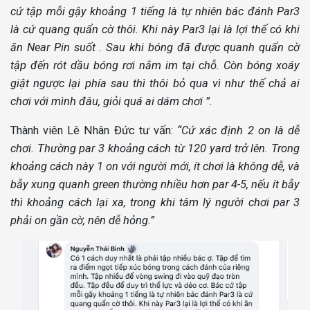
cứ tập mỗi gậy khoảng 1 tiếng là tự nhiên bác đánh Par3
là cứ quang quẩn cờ thôi. Khi này Par3 lại là lợi thế có khi
ăn Near Pin suốt . Sau khi bóng đã được quanh quẩn cờ
tập đến rót dầu bóng rơi nằm im tại chỗ. Còn bóng xoáy
giật ngược lại phía sau thì thôi bỏ qua vì như thế chả ai
chơi với mình đâu, giỏi quá ai dám chơi ”.
Thành viên Lê Nhân Đức tư vấn:
“Cứ xác định 2 on là dễ
chơi. Thường par 3 khoảng cách từ 120 yard trở lên. Trong
khoảng cách này 1 on với người mới, ít chơi là không dễ, và
bẫy xung quanh green thường nhiều hơn par 4-5, nếu ít bẫy
thì khoảng cách lại xa, trong khi tâm lý người chơi par 3
phải on gần cờ, nên dễ hỏng.”