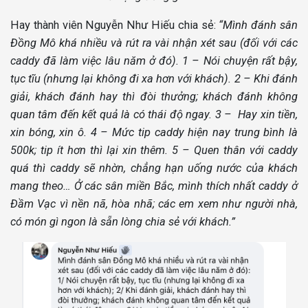
Hay thành viên Nguyễn Như Hiếu chia sẻ:
“Mình đánh sân
Đồng Mô khá nhiều và rút ra vài nhận xét sau (đối với các
caddy đã làm việc lâu năm ở đó). 1 – Nói chuyện rất bậy,
tục tĩu (nhưng lại không đi xa hơn với khách). 2 – Khi đánh
giải, khách đánh hay thì đòi thưởng; khách đánh không
quan tâm đến kết quả là có thái độ ngay. 3 – Hay xin tiền,
xin bóng, xin ô. 4 – Mức tip caddy hiện nay trung bình là
500k; tip ít hơn thì lại xin thêm. 5 – Quen thân với caddy
quá thì caddy sẽ nhờn, chẳng hạn uống nước của khách
mang theo… Ở các sân miền Bắc, mình thích nhất caddy ở
Đầm Vạc vì nền nã, hòa nhã; các em xem như người nhà,
có món gì ngon là sẵn lòng chia sẻ với khách.”