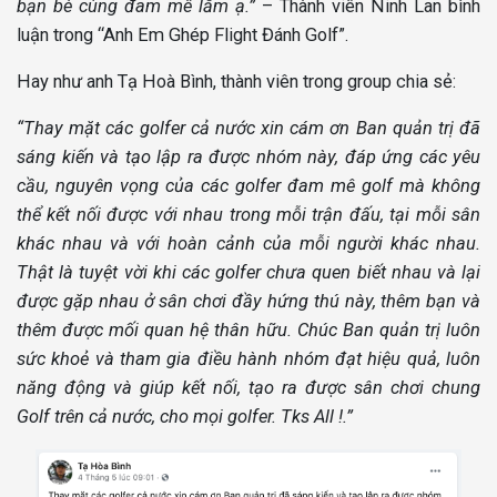
bạn bè cùng đam mê lắm ạ.”
– Thành viên Ninh Lan bình
luận trong “Anh Em Ghép Flight Đánh Golf”.
Hay như anh Tạ Hoà Bình, thành viên trong group chia sẻ:
“Thay mặt các golfer cả nước xin cám ơn Ban quản trị đã
sáng kiến và tạo lập ra được nhóm này, đáp ứng các yêu
cầu, nguyên vọng của các golfer đam mê golf mà không
thể kết nối được với nhau trong mỗi trận đấu, tại mỗi sân
khác nhau và với hoàn cảnh của mỗi người khác nhau.
Thật là tuyệt vời khi các golfer chưa quen biết nhau và lại
được gặp nhau ở sân chơi đầy hứng thú này, thêm bạn và
thêm được mối quan hệ thân hữu. Chúc Ban quản trị luôn
sức khoẻ và tham gia điều hành nhóm đạt hiệu quả, luôn
năng động và giúp kết nối, tạo ra được sân chơi chung
Golf trên cả nước, cho mọi golfer. Tks All !.”