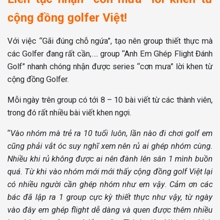
cộng đồng golfer Việt!
Với việc “Gãi đúng chỗ ngứa”, tạo nên group thiết thực mà
các Golfer đang rất cần,…. group “Anh Em Ghép Flight Đánh
Golf” nhanh chóng nhận được series “cơn mưa” lời khen từ
cộng đồng Golfer.
Mỗi ngày trên group có tới 8 – 10 bài viết từ các thành viên,
trong đó rất nhiều bài viết khen ngợi.
“
Vào nhóm mà trẻ ra 10 tuổi luôn, lần nào đi chơi golf em
cũng phải vắt óc suy nghĩ xem nên rủ ai ghép nhóm cùng.
Nhiều khi rủ không được ai nên đành lên sân 1 mình buồn
quá. Từ khi vào nhóm mới mới thấy cộng đồng golf Việt lại
có nhiều người cần ghép nhóm như em vậy
.
Cảm ơn các
bác đã lập ra 1 group cực kỳ thiết thực như vậy, từ ngày
vào đây em ghép flight dễ dàng và quen được thêm nhiều