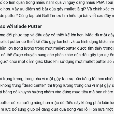
số có liên quan trong nhiều năm qua vì ngày càng nhiều PGA Tou
o hơn. Vậy ưu điểm nổi bật của gậy mallet là gì? Và chính xác c
ade putter? Cùng tạp chí GolfTimes tìm hiểu tại bài viết sau đây 
so với Blade Putter
tương đối phức tạp và đầu gậy có thiết kế lớn hơn. Mặc dù mặt gậ
allet putter có thiết kế đầu gậy lớn hơn và có hình dạng khác nh
Phần lớn
trọng lượng trong một mallet putter được tìm thấy trong
g có thể được chuyển sang các phần khác của đầu gậy tạo sự ổn
gười chơi một cảm giác khác khi sử dụng một mallet putter so 
ới trọng lượng trong chu vi mặt gậy tạo sự cân bằng tốt hơn nhiề
e không trúng “dead center” thì trọng lượng trong chu vi mặt gậy 
 quả bóng có khuynh hướng nhắm vào đúng mục tiêu mà bạn nhắm 
 putter có xu hướng nặng hơn mặc dù điều này không phải luôn lu
 ra lực bổ sung giúp dễ dàng đưa quả bóng vào lỗ. Hơn nữa một