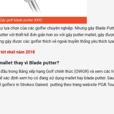
Gậy golf blade putter XXIO
sự lựa chọn của các golfer chuyên nghiệp. Nhưng gậy Blade Putt
utter với thiết kế đơn giản hơn so với gậy putter mallet, gậy đượ
ng gậy được các golfer thích vẻ ngoài truyền thống yêu thích lựa
 tốt nhất năm 2018
allet thay vì Blade putter?
g đầu trong Bảng xếp hạng Golf chính thức (OWGR) và xem các h
ể xác định xem họ có đang sử dụng mallet hay blade putter. Sa
 50 golfers in Strokes Gained: putting theo trang website PGA Tou