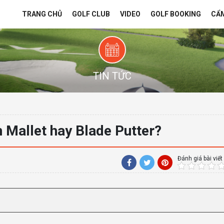
TRANG CHỦ
GOLF CLUB
VIDEO
GOLF BOOKING
CẨ
TIN TỨC
n Mallet hay Blade Putter?
Đánh giá bài viết