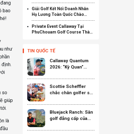
r đang
Đồng Tại Hà Tĩnh Định Hình
Điểm Đến Golf & Nghỉ Dưỡng
Giải Golf Kết Nối Doanh Nhân
ó bao
Cao Cấp Mới Tại Bắc Trung Bộ
Họ Lương Toàn Quốc Chào
nhé!
Mừng Ra Mắt Câu Lạc Bộ Doanh
Nhân Họ Lương Việt Nam Chính
Private Event Callaway Tại
Thức Khởi Tranh
PhuChouam Golf Course Thành
Công Rực Rỡ – Mở Màn Chuỗi
y
Ra Mắt Sản Phẩm Mới Quantum
au như
2026
TIN QUỐC TẾ
 phần
Callaway Quantum
 định.
2026: “Kỳ Quan”
với
Công Nghệ Tái Định
Nghĩa Giới Hạn Tốc
Độ
Scottie Scheffler
u so
chắc chân golfer số
1 với 13 chức vô địch
sẽ giúp
PGA Tour
tới.
Bluejack Ranch: Sân
golf đẳng cấp của
ôn là
“siêu hổ” Tiger
 đầu
Woods sắp ra mắt