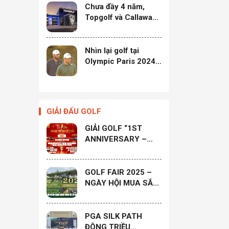
Chưa đầy 4 năm,
Topgolf và Callaway
vừa sát nhập đã lại
phân tách độc lập
Nhìn lại golf tại
Olympic Paris 2024:
Trận đấu quyết định
ngôi vương cho
Scottie Scheffler
GIẢI ĐẤU GOLF
GIẢI GOLF “1ST
ANNIVERSARY –
HÀNH TRÌNH KẾT
NỐI” KỶ NIỆM 1 NĂM
THÀNH LẬP CLB
GOLF FAIR 2025 –
GOLF HỌ ĐÀO MIỀN
NGÀY HỘI MUA SẮM
NAM
& TRẢI NGHIỆM THỂ
THAO LỚN NHẤT
MIỀN TRUNG
PGA SILK PATH
ĐÔNG TRIỀU