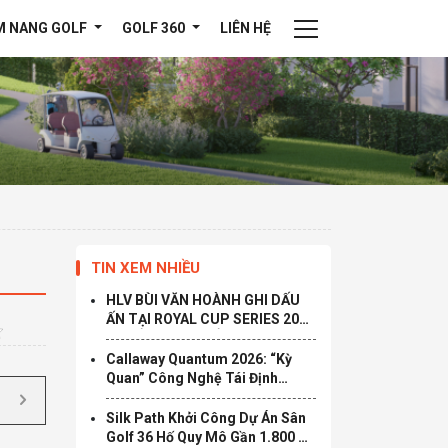
M NANG GOLF
GOLF 360
LIÊN HỆ
TIN XEM NHIỀU
HLV BÙI VĂN HOÀNH GHI DẤU
ẤN TẠI ROYAL CUP SERIES 2026
– KHẲNG ĐỊNH ĐẲNG CẤP HLV
ĐƯỢC YÊU THÍCH TẠI TP.HCM
Callaway Quantum 2026: “Kỳ
Quan” Công Nghệ Tái Định
Nghĩa Giới Hạn Tốc Độ
Silk Path Khởi Công Dự Án Sân
Golf 36 Hố Quy Mô Gần 1.800 Tỷ