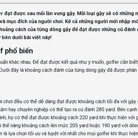
r đạt được sau mỗi lần vung gậy. Mỗi loại gậy sẽ có những
y và mục đích của người chơi. Kể cả những người mới nhập m
khoảng cách của từng dòng gậy để đạt được những cú đánh
 bên dưới bài viết này!
f phổ biến
ẩn khác nhau. Để đạt được kết quả như ý muốn, golfer cần biết
 Dưới đây là khoảng cách đánh của từng dòng gậy đã được phân 
ời chơi đều có thể dễ dàng đạt được khoảng cách tối đa với gậy 
 năm hay chuyên nghiệp có thể tạo ra cú đánh 285 yard. Bên cạnh
nh, họ có thể đạt được khoảng cách 220 yard khi thực hiện với 
có thể nâng khoảng cách lên mức 205 yard hoặc 190 yard với dò
 là lựa chọn tối ưu và tuyệt vời nhất cho mọi golfer khi thực hiệ