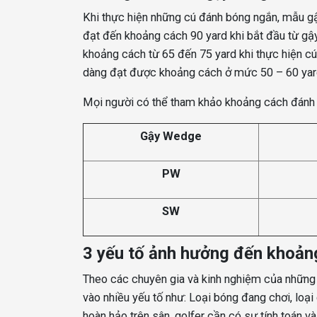
Khi thực hiện những cú đánh bóng ngắn, mẫu gậ
đạt đến khoảng cách 90 yard khi bắt đầu từ g
khoảng cách từ 65 đến 75 yard khi thực hiện cú
dàng đạt được khoảng cách ở mức 50 – 60 yar
Mọi người có thể tham khảo khoảng cách đánh
Gậy Wedge
PW
SW
3 yếu tố ảnh hưởng đến khoản
Theo các chuyên gia và kinh nghiệm của những
vào nhiều yếu tố như: Loại bóng đang chơi, lo
hoàn hảo trên sân, golfer cần có sự tính toán v