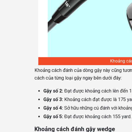
Khoảng các
Khoảng cách đánh của dòng gậy này cũng tươn
cách của từng loại gậy ngay bên dưới đây:
Gậy số 2:
Đạt được khoảng cách lên đến 1
Gậy số 3:
Khoảng cách đạt được là 175 ya
Gậy số 4:
Sở hữu những cú đánh với khoảng 
Gậy số 5:
Đạt được khoảng cách 155 yard.
Khoảng cách đánh gậy wedge