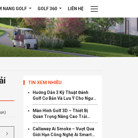
M NANG GOLF
GOLF 360
LIÊN HỆ
ải
TIN XEM NHIỀU
Hướng Dẫn 3 Kỹ Thuật Đánh
Golf Cơ Bản Và Lưu Ý Cho Người
Mới Chơi
Màn Hình Golf 3D – Thiết Bị
họn)
Quan Trọng Nâng Cao Trải
Nghiệm Golf
Callaway Ai Smoke – Vượt Qua
Giới Hạn Công Nghệ Ai Smart