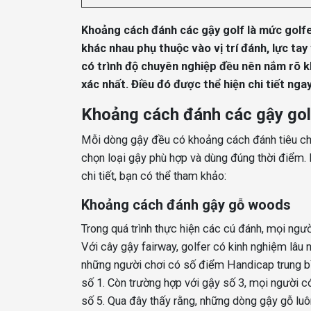
Khoảng cách đánh các gậy golf là mức golfe
khác nhau phụ thuộc vào vị trí đánh, lực ta
có trình độ chuyên nghiệp đều nên nắm rõ 
xác nhất. Điều đó được thể hiện chi tiết ngay
Khoảng cách đánh các gậy gol
Mỗi dòng gậy đều có khoảng cách đánh tiêu chu
chọn loại gậy phù hợp và dùng đúng thời điểm.
chi tiết, bạn có thể tham khảo:
Khoảng cách đánh gậy gỗ woods
Trong quá trình thực hiện các cú đánh, mọi ngư
Với cây gậy fairway, golfer có kinh nghiệm lâu
những người chơi có số điểm Handicap trung bì
số 1. Còn trường hợp với gậy số 3, mọi người 
số 5. Qua đây thấy rằng, những dòng gậy gỗ luôn