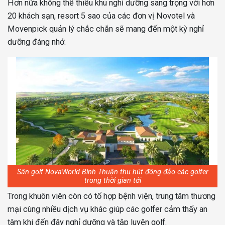
Hơn nữa không thể thiếu khu nghỉ dưỡng sang trọng với hơn
20 khách sạn, resort 5 sao của các đơn vị Novotel và
Movenpick quản lý chắc chắn sẽ mang đến một kỳ nghỉ
dưỡng đáng nhớ.
Sân golf NovaWorld Bình Thuận thu hút đông đảo các golfer
trong thời gian tới
Trong khuôn viên còn có tổ hợp bệnh viện, trung tâm thương
mại cùng nhiều dịch vụ khác giúp các golfer cảm thấy an
tâm khi đến đây nghỉ dưỡng và tập luyện golf.