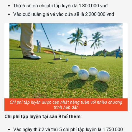
Thứ 6 sẽ có chi phí tập luyện là 1.800.000 vnđ
Vào cuối tuần giá vé vào cửa sẽ là 2.200.000 vnđ
Chi phí tập luyện được cập nhật hàng tuần với nhiều chương
trình hấp dẫn
Chi phí tập luyện tại sân 9 hố thêm:
Vào ngày thứ 2 và thứ 5 chi phí tập luyện là 1.750.000