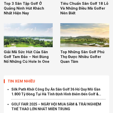
Top 3 Sân Tập Golf Ở
Tiêu Chuẩn Sân Golf 18 Lỗ
Quảng Ninh Hút Khách
Và Những Điều Mà Golfer
Nhất Hiện Nay
Nên Biết
Giải Mã Sức Hút Của Sân
Top Những Sân Golf Phú
Golf Tam Đảo – Nơi Bùng
Thọ Được Nhiều Golfer
Nổ Những Cú Hole In One
Quan Tâm
TIN XEM NHIỀU
Silk Path Khởi Công Dự Án Sân Golf 36 Hố Quy Mô Gần
1.800 Tỷ Đồng Tại Hà Tĩnh Định Hình Điểm Đến Golf &
Nghỉ Dưỡng Cao Cấp Mới Tại Bắc Trung Bộ
GOLF FAIR 2025 – NGÀY HỘI MUA SẮM & TRẢI NGHIỆM
THỂ THAO LỚN NHẤT MIỀN TRUNG