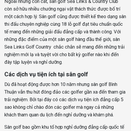
Ngoài những cồn cát, sân golf Sea Links & Country Club
còn sở hữu nhiều chướng ngại vật thách thức được bố trí
một cách hợp lý. Sân golf cũng được thiết kế theo dạng sân
thi đấu chuyên nghiệp cùng 18 lỗ golf đạt tiêu chuẩn quốc
tế mang đến những giải đấu đẳng cấp và thành công. Với
những đặc điểm của một sân golf hàng đầu thế giới, sân
Sea Links Golf Country chắc chắn sẽ mang đến những trải
nghiệm mới lạ và tuyệt vời cho bất kỳ golfer nào khi đến
đây tập luyện và nghỉ dưỡng.
Các dịch vụ tiện ích tại sân golf
Dù đã hoạt động được hơn 10 năm nhưng sân golf Bình
Thuận vẫn thu hút đông đảo các golfer gần xa đến tham gia
trải nghiệm. Bởi tại đây có các dịch vụ tiện ích đẳng cấp 5
sao không chỉ chào đón các golfer mà ngay cả những
khách tham quan du lịch đến nghỉ dưỡng và khám phá.
Sân golf bao gồm khu tổ hợp nghỉ dưỡng đẳng cấp quốc tế