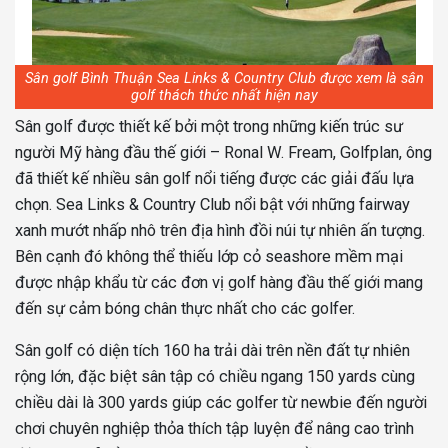
Sân golf Bình Thuận Sea Links & Country Club được xem là sân
golf thách thức nhất hiện nay
Sân golf được thiết kế bởi một trong những kiến trúc sư
người Mỹ hàng đầu thế giới – Ronal W. Fream, Golfplan, ông
đã thiết kế nhiều sân golf nổi tiếng được các giải đấu lựa
chọn. Sea Links & Country Club nổi bật với những fairway
xanh mướt nhấp nhô trên địa hình đồi núi tự nhiên ấn tượng.
Bên cạnh đó không thể thiếu lớp cỏ seashore mềm mại
được nhập khẩu từ các đơn vị golf hàng đầu thế giới mang
đến sự cảm bóng chân thực nhất cho các golfer.
Sân golf có diện tích 160 ha trải dài trên nền đất tự nhiên
rộng lớn, đặc biệt sân tập có chiều ngang 150 yards cùng
chiều dài là 300 yards giúp các golfer từ newbie đến người
chơi chuyên nghiệp thỏa thích tập luyện để nâng cao trình