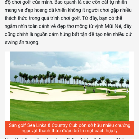
độ chơi golf của mình. Bao quanh là các cồn cát tự nhiên
mang vẻ đẹp hoang dã khiến không ít người chơi gặp nhiều
thách thức trong quá trình chơi golf. Từ đây, bạn có thể
ngắm nhìn toàn cảnh vẻ đẹp thơ mộng từ vịnh Mũi Né, đây
cũng chính là nguồn cảm hứng bất tận để tạo nên nhiều cứ
swing ấn tượng.
Sân golf Sea Links & Country Club còn sở hữu nhiều chướng
ngại vật thách thức được bố trí một cách hợp lý