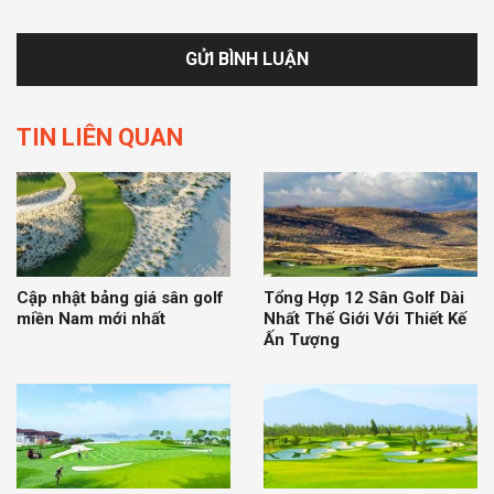
TIN LIÊN QUAN
Cập nhật bảng giá sân golf
Tổng Hợp 12 Sân Golf Dài
miền Nam mới nhất
Nhất Thế Giới Với Thiết Kế
Ấn Tượng