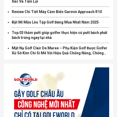
Xác Và Tiện Lợi
Review Chi Tiết Máy Cảm Biến Garmin Approach R10
Bật Mí Mẫu Lều Tập Golf Đáng Mua Nhất Năm 2025
Top 03 thảm putt giúp golfer thực hiện cú putt bách phát
bách trúng ngay tại nhà
Mặt Nạ Golf Clair De Maree – Phụ Kiện Golf Được Golfer
Xứ Sở Kim Chi Si Mê Với Hiệu Quả Chống Nắng, Chống
Nám Không Tưởng