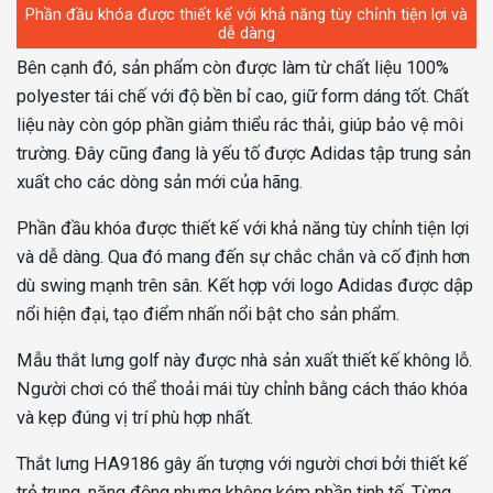
Phần đầu khóa được thiết kế với khả năng tùy chỉnh tiện lợi và
dễ dàng
Bên cạnh đó, sản phẩm còn được làm từ chất liệu 100%
polyester tái chế với độ bền bỉ cao, giữ form dáng tốt. Chất
liệu này còn góp phần giảm thiểu rác thải, giúp bảo vệ môi
trường. Đây cũng đang là yếu tố được Adidas tập trung sản
xuất cho các dòng sản mới của hãng.
Phần đầu khóa được thiết kế với khả năng tùy chỉnh tiện lợi
và dễ dàng. Qua đó mang đến sự chắc chắn và cố định hơn
dù swing mạnh trên sân. Kết hợp với logo Adidas được dập
nổi hiện đại, tạo điểm nhấn nổi bật cho sản phẩm.
Mẫu thắt lưng golf này được nhà sản xuất thiết kế không lỗ.
Người chơi có thể thoải mái tùy chỉnh bằng cách tháo khóa
và kẹp đúng vị trí phù hợp nhất.
Thắt lưng HA9186 gây ấn tượng với người chơi bởi thiết kế
trẻ trung, năng động nhưng không kém phần tinh tế. Từng