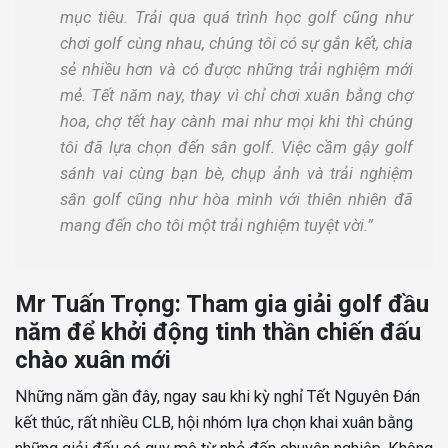
mục tiêu. Trải qua quá trình học golf cũng như
chơi golf cùng nhau, chúng tôi có sự gắn kết, chia
sẻ nhiều hơn và có được những trải nghiệm mới
mẻ. Tết năm nay, thay vì chỉ chơi xuân bằng chợ
hoa, chợ tết hay cành mai như mọi khi thì chúng
tôi đã lựa chọn đến sân golf. Việc cầm gậy golf
sánh vai cùng bạn bè, chụp ảnh và trải nghiệm
sân golf cũng như hòa mình với thiên nhiên đã
mang đến cho tôi một trải nghiệm tuyệt vời.”
Mr Tuấn Trọng: Tham gia giải golf đầu
năm để khởi động tinh thần chiến đấu
chào xuân mới
Những năm gần đây, ngay sau khi kỳ nghỉ Tết Nguyên Đán
kết thúc, rất nhiều CLB, hội nhóm lựa chọn khai xuân bằng