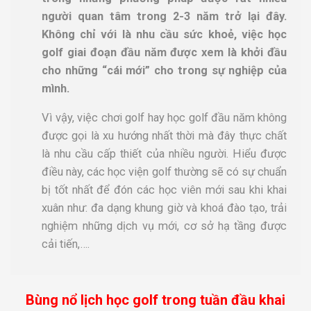
người quan tâm trong 2-3 năm trở lại đây.
Không chỉ với là nhu cầu sức khoẻ, việc học
golf giai đoạn đầu năm được xem là khởi đầu
cho những “cái mới” cho trong sự nghiệp của
mình.
Vì vậy, việc chơi golf hay học golf đầu năm không
được gọi là xu hướng nhất thời mà đây thực chất
là nhu cầu cấp thiết của nhiều người. Hiểu được
điều này, các học viện golf thường sẽ có sự chuẩn
bị tốt nhất để đón các học viên mới sau khi khai
xuân như: đa dạng khung giờ và khoá đào tạo, trải
nghiệm những dịch vụ mới, cơ sở hạ tầng được
cải tiến,….
Bùng nổ lịch học golf trong tuần đầu khai