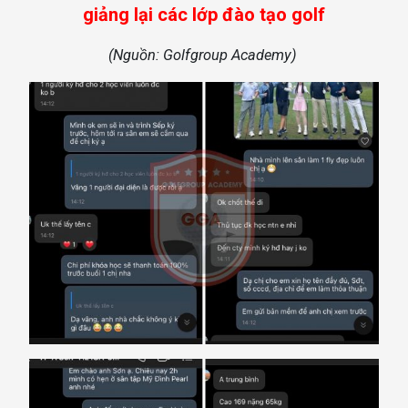
giảng lại các lớp đào tạo golf
(Nguồn: Golfgroup Academy)