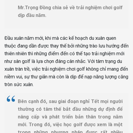
Mr.Trọng Đồng chia sẻ về trải nghiệm chơi golf
dịp đầu năm.
Đầu xuân năm mới, khi mà các kế hoạch du xuân quen
thuộc đang dần được thay thế bởi những trào lưu hướng đến
thiên nhiên thì những điểm đến có thể tạo trải nghiệm mới
như sân golf là lựa chọn đáng cân nhắc. Với tâm trạng du
xuân tràn trề, việc trải nghiệm chơi golf không chỉ mang đến
niềm vui, sự thư giãn mà còn là dịp để nạp năng lượng căng
tròn sức xuân.
Bên cạnh đó, sau giai đoạn nghỉ Tết mọi người
thường có tâm thế bắt đầu những dự định để
nâng cấp và phát triển bản thân trong năm
mới. Trong đó, việc học golf được xem là một
trong những phương pháp được rất nhiều