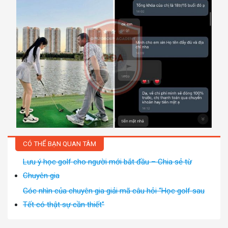
CÓ THỂ BẠN QUAN TÂM
Lưu ý học golf cho người mới bắt đầu – Chia sẻ từ
Chuyên gia
Góc nhìn của chuyên gia giải mã câu hỏi “Học golf sau
Tết có thật sự cần thiết”