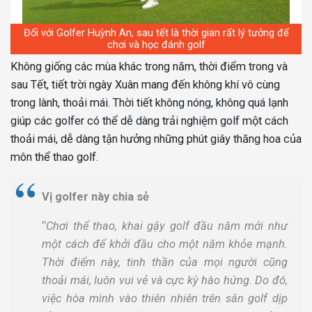
Đối với Golfer Huỳnh An, sau tết là thời gian rất lý tưởng để
chơi và học đánh golf
Không giống các mùa khác trong năm, thời điểm trong và
sau Tết, tiết trời ngày Xuân mang đến không khí vô cùng
trong lành, thoải mái. Thời tiết không nóng, không quá lạnh
giúp các golfer có thể dễ dàng trải nghiệm golf một cách
thoải mái, dễ dàng tận hưởng những phút giây thăng hoa của
môn thể thao golf.
Vị golfer này chia sẻ
“
Chơi thể thao, khai gậy golf đầu năm mới như
một cách để khởi đầu cho một năm khỏe mạnh.
Thời điểm này, tinh thần của mọi người cũng
thoải mái, luôn vui vẻ và cực kỳ hào hứng. Do đó,
việc hòa mình vào thiên nhiên trên sân golf dịp