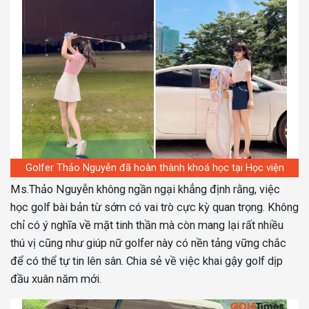
Golfer Thảo Nguyễn đã hoàn thành khoá học tại Học viện
Ms.Thảo Nguyễn không ngần ngại khẳng định rằng, việc
học golf bài bản từ sớm có vai trò cực kỳ quan trọng. Không
chỉ có ý nghĩa về mặt tinh thần mà còn mang lại rất nhiều
thú vị cũng như giúp nữ golfer này có nền tảng vững chắc
để có thể tự tin lên sân. Chia sẻ về việc khai gậy golf dịp
đầu xuân năm mới.