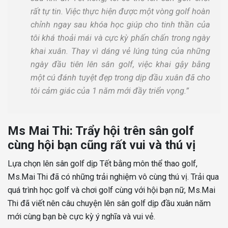
rất tự tin. Việc thực hiện được một vòng golf hoàn
chỉnh ngay sau khóa học giúp cho tinh thần của
tôi khá thoải mái và cực kỳ phấn chấn trong ngày
khai xuân. Thay vì dáng vẻ lúng túng của những
ngày đầu tiên lên sân golf, việc khai gậy bằng
một cú đánh tuyệt đẹp trong dịp đầu xuân đã cho
tôi cảm giác của 1 năm mới đầy triển vọng.”
Ms Mai Thi: Trẩy hội trên sân golf
cùng hội bạn cũng rất vui và thú vị
Lựa chọn lên sân golf dịp Tết bằng môn thể thao golf,
Ms.Mai Thi đã có những trải nghiệm vô cùng thú vị. Trải qua
quá trình học golf và chơi golf cùng với hội bạn nữ, Ms.Mai
Thi đã viết nên câu chuyện lên sân golf dịp đầu xuân năm
mới cùng bạn bè cực kỳ ý nghĩa và vui vẻ.