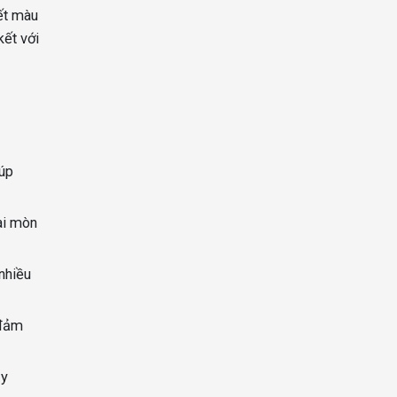
iết màu
kết với
úp
ài mòn
nhiều
 đảm
ậy