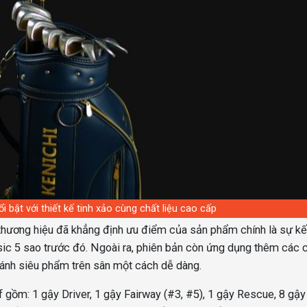
i bật với thiết kế tinh xảo cùng chất liệu cao cấp
, thương hiệu đã khẳng định ưu điểm của sản phẩm chính là sự kế
sic 5 sao trước đó. Ngoài ra, phiên bản còn ứng dụng thêm các 
ánh siêu phẩm trên sân một cách dễ dàng.
 gồm: 1 gậy Driver, 1 gậy Fairway (#3, #5), 1 gậy Rescue, 8 gậy