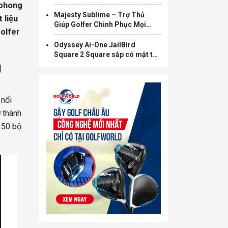
tầm cao mới
 phong
Majesty Sublime – Trợ Thủ
 liệu
Giúp Golfer Chinh Phục Mọi
olfer
Green
Odyssey Ai-One JailBird
Square 2 Square sắp có mặt tại
g
Việt Nam: Sản phẩm đột phá
hứa hẹn nhiều trải nghiệm mới
 nổi
ở thành
t 50 bộ