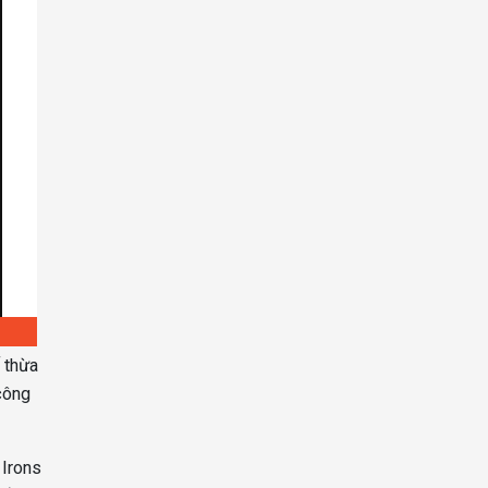
 thừa
công
 Irons