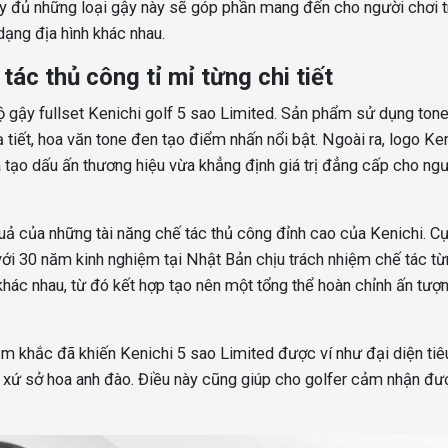
 đầy đủ những loại gậy này sẽ góp phần mang đến cho người chơi t
dạng địa hình khác nhau.
tác thủ công tỉ mỉ từng chi tiết
 gậy fullset Kenichi golf 5 sao Limited. Sản phẩm sử dụng ton
tiết, hoa văn tone đen tạo điểm nhấn nổi bật. Ngoài ra, logo Ke
ạo dấu ấn thương hiệu vừa khẳng định giá trị đẳng cấp cho ng
uả của những tài năng chế tác thủ công đỉnh cao của Kenichi. Cụ
ới 30 năm kinh nghiệm tại Nhật Bản chịu trách nhiệm chế tác từ
ác nhau, từ đó kết hợp tạo nên một tổng thể hoàn chỉnh ấn tượng
 khắc đã khiến Kenichi 5 sao Limited được ví như đại diện tiê
a xứ sở hoa anh đào. Điều này cũng giúp cho golfer cảm nhận đư