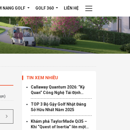
M NANG GOLF
GOLF 360
LIÊN HỆ
TIN XEM NHIỀU
Callaway Quantum 2026: “Kỳ
Quan” Công Nghệ Tái Định
họn)
Nghĩa Giới Hạn Tốc Độ
TOP 3 Bộ Gậy Golf Nhật Đáng
Sở Hữu Nhất Năm 2025
Khám phá TaylorMade Qi35 –
Khi “Quest of Inertia” lên một