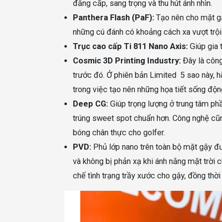
đẳng cấp, sang trọng và thu hút ánh nhìn.
Panthera Flash (PaF):
Tạo nên cho mặt gậ
những cú đánh có khoảng cách xa vượt trội
Trục cao cấp Ti 811 Nano Axis:
Giúp gia 
Cosmic 3D Printing Industry:
Đây là công
trước đó. Ở phiên bản Limited 5 sao này, h
trong việc tạo nên những họa tiết sống độ
Deep CG:
Giúp trọng lượng ở trung tâm phầ
trúng sweet spot chuẩn hơn. Công nghệ cũ
bóng chân thực cho golfer.
PVD:
Phủ lớp nano trên toàn bộ mặt gậy đ
và không bị phản xạ khi ánh nắng mặt trời
chế tình trạng trầy xước cho gậy, đồng thời