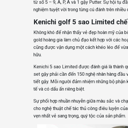
từ số 5 – 9, A, P, A và 1 gậy Putter. Sự hội tụ
nghiệm tuyệt vời trong từng cú đánh trên nhiều 
Kenichi golf 5 sao Limited chế 
Không khó để nhận thấy vẻ đẹp hoàn mỹ của bộ
gold hoàng gia làm chủ đạo kết hợp với các hoạ 
cũng được vận dụng một cách khéo léo để vừa t
hữu.
Kenichi 5 sao Limited được đánh giá là thành q
set gậy phải cần đến 150 nghệ nhân hàng đầu v
tiết gậy. Mỗi người đảm nhiệm những bộ phận kh
tế và có dấu ấn riêng biệt.
Sự phối hợp nhuần nhuyễn giữa màu sắc và chạm
cho nghệ thuật chế tác thủ công điêu luyện củ
vẹn nhất vẻ sang trọng, quý tộc của sản phẩm.