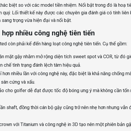
hác biệt so với các model tiền nhiệm. Nổi bật trong đó là hoạ t
uý. Lối thiết kế này được các chuyên gia đánh giá có tính liên 
sang trọng vừa hiện đại và nổi bật.
h hợp nhiều công nghệ tiên tiến
ited còn phải kể đến hàng loạt công nghệ tiên tiến. Cụ thể gồm:
n mặt gậy nhằm mở rộng diện tích sweet spot và COR, từ đó gi
n chế tình trạng đánh lệch tâm hiệu quả.
bỉ hơn nhiều lần với công nghệ này, đặc biệt là khả năng chống m
 sân cứng và xấu.
bảo cho golfer dễ đạt được tốc độ bóng ưng ý mà không cần tốn 
ần shaft, đồng thời cán bộ gậy cũng trở nên nhẹ hơn nhưng vẫn
rown với Titanium và công nghệ in 3D tạo nên một phiên bản g