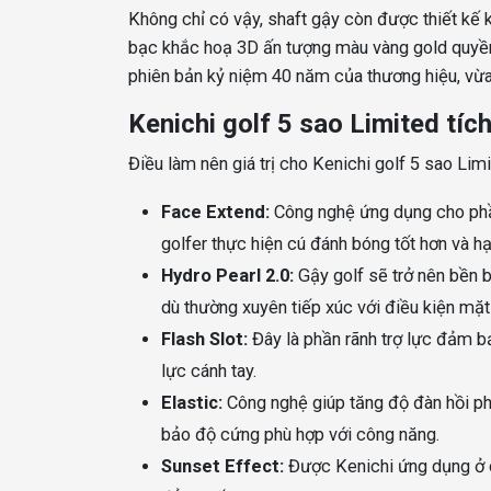
Không chỉ có vậy, shaft gậy còn được thiết kế k
bạc khắc hoạ 3D ấn tượng màu vàng gold quyền q
phiên bản kỷ niệm 40 năm của thương hiệu, vừa 
Kenichi golf 5 sao Limited tíc
Điều làm nên giá trị cho Kenichi golf 5 sao Lim
Face Extend:
Công nghệ ứng dụng cho phầ
golfer thực hiện cú đánh bóng tốt hơn và hạ
Hydro Pearl 2.0:
Gậy golf sẽ trở nên bền 
dù thường xuyên tiếp xúc với điều kiện mặt
Flash Slot:
Đây là phần rãnh trợ lực đảm 
lực cánh tay.
Elastic:
Công nghệ giúp tăng độ đàn hồi ph
bảo độ cứng phù hợp với công năng.
Sunset Effect:
Được Kenichi ứng dụng ở c