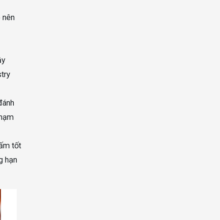
o nên
ậy
try
 đánh
chạm
ấm tốt
g hạn