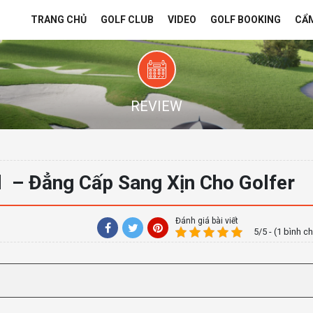
TRANG CHỦ
GOLF CLUB
VIDEO
GOLF BOOKING
CẨ
REVIEW
ed – Đẳng Cấp Sang Xịn Cho Golfer
Đánh giá bài viết
5/5 - (1 bình c