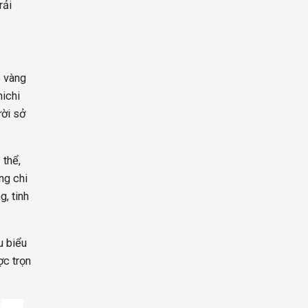
rải
e vàng
nichi
ười sở
 thể,
ng chi
, tinh
u biểu
ợc trọn