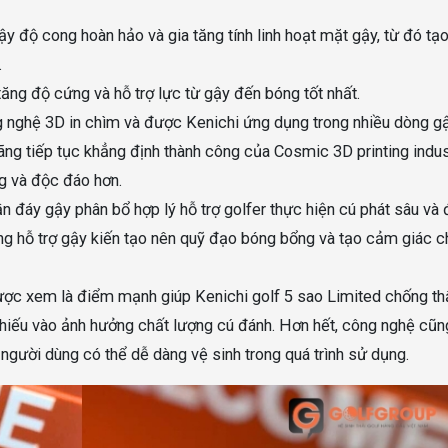
y độ cong hoàn hảo và gia tăng tính linh hoạt mặt gậy, từ đó tạ
.
tăng độ cứng và hỗ trợ lực từ gậy đến bóng tốt nhất.
 nghệ 3D in chìm và được Kenichi ứng dụng trong nhiều dòng g
ãng tiếp tục khẳng định thành công của Cosmic 3D printing indus
ng và độc đáo hơn.
n đáy gậy phân bổ hợp lý hỗ trợ golfer thực hiện cú phát sâu và
ng hỗ trợ gậy kiến tạo nên quỹ đạo bóng bổng và tạo cảm giác 
ược xem là điểm mạnh giúp Kenichi golf 5 sao Limited chống th
 chiếu vào ảnh hưởng chất lượng cú đánh. Hơn hết, công nghệ cũn
 người dùng có thể dễ dàng vệ sinh trong quá trình sử dụng.