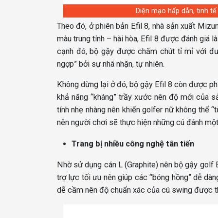
Diện mạo hấp dẫn, tinh tế
Theo đó, ở phiên bản Efil 8, nhà sản xuất Miz
màu trung tính – hài hòa, Efil 8 được đánh giá 
cạnh đó, bộ gậy được chăm chút tỉ mỉ với đườ
ngợp” bởi sự nhã nhặn, tự nhiên.
Không dừng lại ở đó, bộ gậy Efil 8 còn được p
khả năng “kháng” trầy xước nên độ mới của sản
tính nhẹ nhàng nên khiến golfer nữ không thể “
nên người chơi sẽ thực hiện những cú đánh một
Trang bị nhiều công nghệ tân tiến
Nhờ sử dụng cán L (Graphite) nên bộ gậy golf 
trợ lực tối ưu nên giúp các “bóng hồng” dễ dàn
dễ cầm nên độ chuẩn xác của cú swing được th