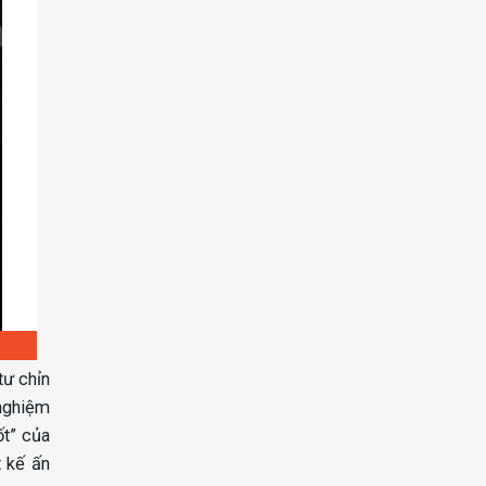
tư chỉn
 nghiệm
ốt” của
t kế ấn