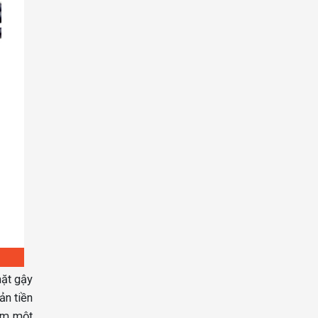
mặt gậy
ản tiền
tâm một