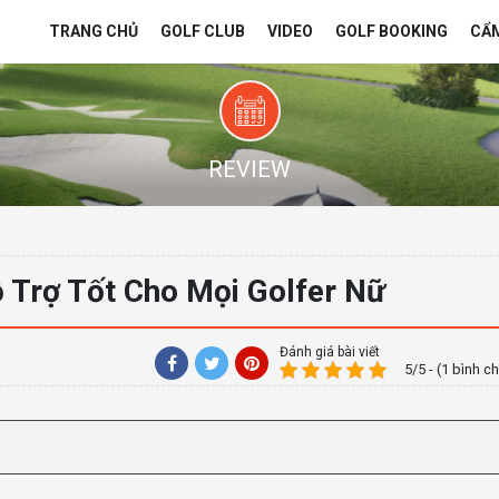
TRANG CHỦ
GOLF CLUB
VIDEO
GOLF BOOKING
CẨ
REVIEW
ỗ Trợ Tốt Cho Mọi Golfer Nữ
Đánh giá bài viết
5/5 - (1 bình c