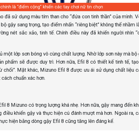
 chính là “điểm cộng” khiến các tay chơi nữ tin chọn
uno đã sử dụng màu tím than cho “đứa con tinh thần” của mình. 
là bộ gậy sang trọng, tạo điểm nhấn “riêng biệt” không thể nhầm l
ng nét sắc xảo, tinh tế. Chính điều này đã khiến người nhìn 
hủ một lớp sơn bóng vô cùng chất lượng. Nhờ lớp sơn này mà bộ
 phẩm sẽ được duy trì. Hơn nữa, Efil 8 có thiết kế tinh tế, tạ
từ chối”. Mặt khác, Mizuno Efil 8 được ưu ái sử dụng chất liệu 
 cách chuẩn xác hơn.
Efil 8 Mizuno có trọng lượng khá nhẹ. Hơn nữa, gậy mang đến k
g điều khiển gậy và thực hiện cú đánh mượt mà hơn. Ngoài ra, c
ực hiện bằng dòng gậy Efil 8 cũng tăng lên đáng kể.