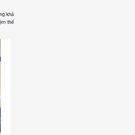
ùng khả
iệm thể