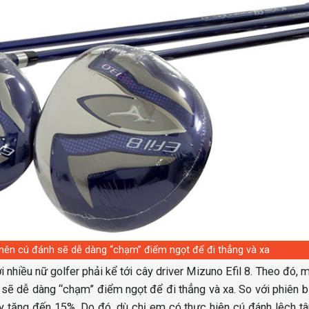
g nên cú đánh sẽ dễ dàng “chạm” điểm ngọt để đi thẳng và xa
nhiều nữ golfer phải kể tới cây driver Mizuno Efil 8. Theo đó, 
 sẽ dễ dàng “chạm” điểm ngọt để đi thẳng và xa. So với phiên b
ậy tăng đến 15%. Do đó, dù chị em có thực hiện cú đánh lệch 