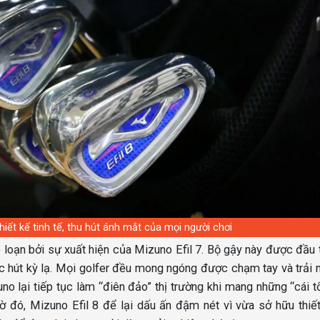
hiết kế tinh tế, thu hút ánh mắt của mọi người chơi
 loạn bởi sự xuất hiện của Mizuno Efil 7. Bộ gậy này được đầu 
 sức hút kỳ lạ. Mọi golfer đều mong ngóng được chạm tay và trải
o lại tiếp tục làm “điên đảo” thị trường khi mang những “cái t
hờ đó, Mizuno Efil 8 để lại dấu ấn đậm nét vì vừa sở hữu thiế