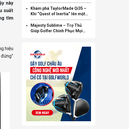
ậy này
Khám phá TaylorMade Qi35 –
u suất
Khi “Quest of Inertia” lên một
ng tìm
tầm cao mới
Majesty Sublime – Trợ Thủ
Giúp Golfer Chinh Phục Mọi
Green
ng hiệu
ỗ đứng”