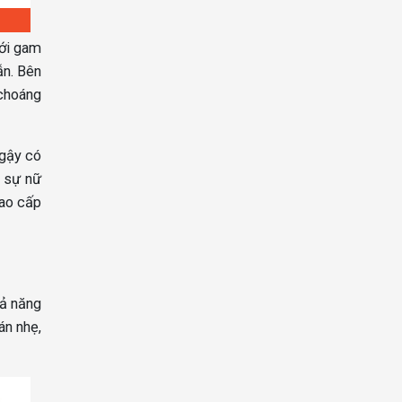
Với gam
ẫn. Bên
“choáng
 gậy có
o sự nữ
cao cấp
hả năng
án nhẹ,