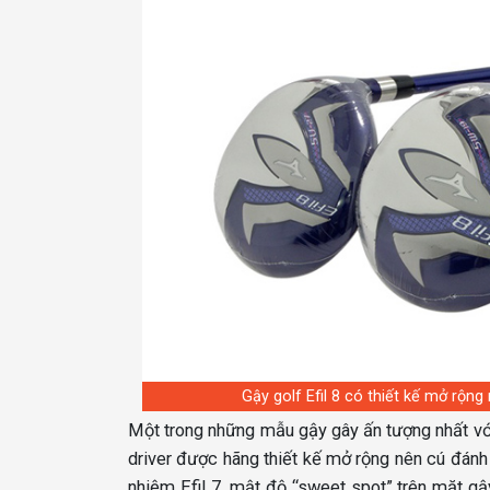
Gậy golf Efil 8 có thiết kế mở rộn
Một trong những mẫu gậy gây ấn tượng nhất với 
driver được hãng thiết kế mở rộng nên cú đánh
nhiệm Efil 7, mật độ “sweet spot” trên mặt g