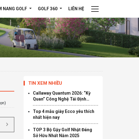
M NANG GOLF
GOLF 360
LIÊN HỆ
TIN XEM NHIỀU
Callaway Quantum 2026: “Kỳ
Quan” Công Nghệ Tái Định
họn)
Nghĩa Giới Hạn Tốc Độ
Top 4 mẫu giày Ecco yêu thích
nhất hiện nay
TOP 3 Bộ Gậy Golf Nhật Đáng
Sở Hữu Nhất Năm 2025