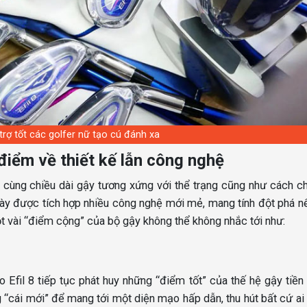
trợ tốt các golfer nữ tạo cú đánh xa
điểm về thiết kế lẫn công nghệ
ẫn cùng chiều dài gậy tương xứng với thể trạng cũng như cách c
này được tích hợp nhiều công nghệ mới mẻ, mang tính đột phá n
ột vài “điểm cộng” của bộ gậy không thể không nhắc tới như:
o Efil 8 tiếp tục phát huy những “điểm tốt” của thế hệ gậy tiền
 “cái mới” để mang tới một diện mạo hấp dẫn, thu hút bất cứ a