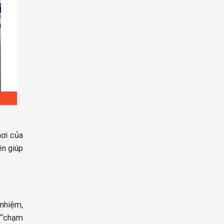
hơi của
ên giúp
 nhiệm,
i “chạm