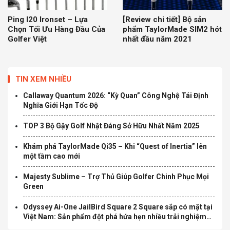
Ping I20 Ironset – Lựa
[Review chi tiết] Bộ sản
Chọn Tối Ưu Hàng Đầu Của
phẩm TaylorMade SIM2 hót
Golfer Việt
nhất đầu năm 2021
TIN XEM NHIỀU
Callaway Quantum 2026: “Kỳ Quan” Công Nghệ Tái Định
Nghĩa Giới Hạn Tốc Độ
TOP 3 Bộ Gậy Golf Nhật Đáng Sở Hữu Nhất Năm 2025
Khám phá TaylorMade Qi35 – Khi “Quest of Inertia” lên
một tầm cao mới
Majesty Sublime – Trợ Thủ Giúp Golfer Chinh Phục Mọi
Green
Odyssey Ai-One JailBird Square 2 Square sắp có mặt tại
Việt Nam: Sản phẩm đột phá hứa hẹn nhiều trải nghiệm
mới