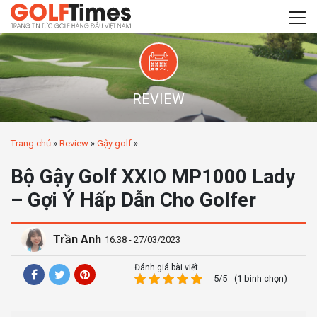
REVIEW
Trang chủ
»
Review
»
Gậy golf
»
Bộ Gậy Golf XXIO MP1000 Lady
– Gợi Ý Hấp Dẫn Cho Golfer
Trần Anh
16:38 - 27/03/2023
Đánh giá bài viết
5/5 - (1 bình chọn)