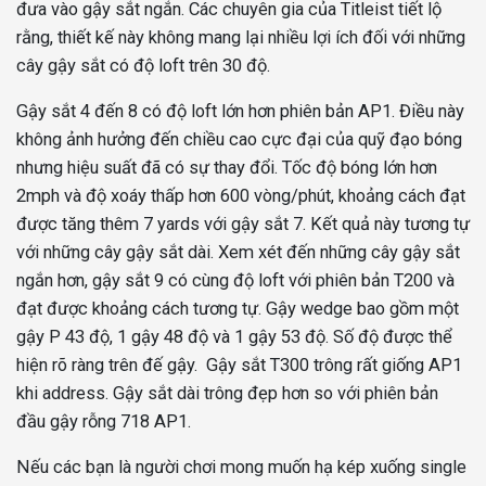
đưa vào gậy sắt ngắn. Các chuyên gia của Titleist tiết lộ
rằng, thiết kế này không mang lại nhiều lợi ích đối với những
cây gậy sắt có độ loft trên 30 độ.
Gậy sắt 4 đến 8 có độ loft lớn hơn phiên bản AP1. Điều này
không ảnh hưởng đến chiều cao cực đại của quỹ đạo bóng
nhưng hiệu suất đã có sự thay đổi. Tốc độ bóng lớn hơn
2mph và độ xoáy thấp hơn 600 vòng/phút, khoảng cách đạt
được tăng thêm 7 yards với gậy sắt 7. Kết quả này tương tự
với những cây gậy sắt dài. Xem xét đến những cây gậy sắt
ngắn hơn, gậy sắt 9 có cùng độ loft với phiên bản T200 và
đạt được khoảng cách tương tự. Gậy wedge bao gồm một
gậy P 43 độ, 1 gậy 48 độ và 1 gậy 53 độ. Số độ được thể
hiện rõ ràng trên đế gậy. Gậy sắt T300 trông rất giống AP1
khi address. Gậy sắt dài trông đẹp hơn so với phiên bản
đầu gậy rỗng 718 AP1.
Nếu các bạn là người chơi mong muốn hạ kép xuống single