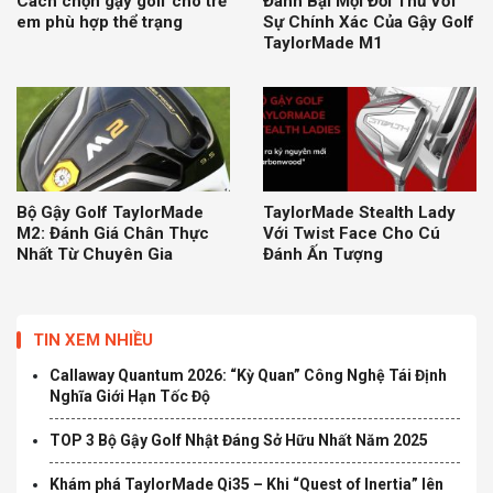
Cách chọn gậy golf cho trẻ
Đánh Bại Mọi Đối Thủ Với
em phù hợp thể trạng
Sự Chính Xác Của Gậy Golf
TaylorMade M1
Bộ Gậy Golf TaylorMade
TaylorMade Stealth Lady
M2: Đánh Giá Chân Thực
Với Twist Face Cho Cú
Nhất Từ Chuyên Gia
Đánh Ấn Tượng
TIN XEM NHIỀU
Callaway Quantum 2026: “Kỳ Quan” Công Nghệ Tái Định
Nghĩa Giới Hạn Tốc Độ
TOP 3 Bộ Gậy Golf Nhật Đáng Sở Hữu Nhất Năm 2025
Khám phá TaylorMade Qi35 – Khi “Quest of Inertia” lên