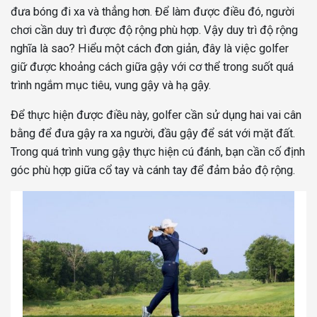
đưa bóng đi xa và thẳng hơn. Để làm được điều đó, người
chơi cần duy trì được độ rộng phù hợp. Vậy duy trì độ rộng
nghĩa là sao? Hiểu một cách đơn giản, đây là việc golfer
giữ được khoảng cách giữa gậy với cơ thể trong suốt quá
trình ngắm mục tiêu, vung gậy và hạ gậy.
Để thực hiện được điều này, golfer cần sử dụng hai vai cân
bằng để đưa gậy ra xa người, đầu gậy để sát với mặt đất.
Trong quá trình vung gậy thực hiện cú đánh, bạn cần cố định
góc phù hợp giữa cổ tay và cánh tay để đảm bảo độ rộng.