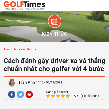
KIẾN THỨC
Trang chủ
»
Kiến thức
»
Cách đánh gậy driver xa và thẳng
chuẩn nhất cho golfer với 4 bước
Trần Anh
11:12 - 07/11/2021
Đánh giá bài viết
5/5 - (1 bình chọn)