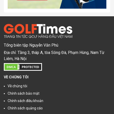
Tổng biên tập Nguyễn Văn Phú
Địa chỉ: Tầng 3, tháp A, tòa Sông Đà, Phạm Hùng, Nam Từ
Liêm, Hà Nội
VỀ CHÚNG TÔI
Về chúng tôi
Chính sách bảo mật
Chính sách điều khoản
Chính sách quảng cáo