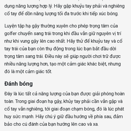
dụng năng lượng hợp lý. Hãy gập khuỷu tay phải và nghiêng
cổ tay để dồn năng lượng tối đa trước khi tiếp xúc bóng.
Luyện tập hạ gậy thường xuyên cho phép trọng tâm của
golfer chuyển sang trái trong khi đầu vẫn giữ nguyên vị trí
như khi vung gậy lên cao nhất. Hãy thử để khuỷu tay và cổ
tay trái của bạn còn thụ động trong lúc bạn bắt đầu dời
trọng tâm sang trái.
Điều này sẽ giúp người chơi trữ được
nhiều năng lượng hơn, tạo một cảm giác khác biệt, nhưng
đó là một cảm giác tốt.
Đánh bóng
Đây là lúc tất cả năng lượng của bạn được giải phóng hoàn
toàn. Trong giai đoạn hạ gậy, khủy tay phải cần vẫn gập và
cổ tay vẫn nghiêng, tới giai đoạn chạm bóng, đó là lúc phát
huy sức mạnh. Hãy chú ý giữ đầu hướng về phía sau, đảm
bảo cho cú đánh của bạn hướng lên cao và xa.