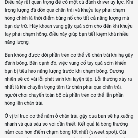
Điều này rất quan trọng để có một cú đánh driver uy lực. Khi
trọng lượng đã dồn qua chân trái và khuỷu tay phải chạm
hông chính là thời điểm bùng nổ cho tất cả năng lượng mà
bạn dự trữ.
Hãy khoan vung gậy quá sớm cho đến khi khuỷu
tay phải chạm hông, điều này giúp bạn tiết kiệm khá nhiều
năng lượng.
Bạn không được dời phần trên cơ thể về chân trái khi hạ gậy
đánh bóng. Bên cạnh đó, việc vung cổ tay quá sớm khiến
bạn bị tiêu hao năng lượng trước khi chạm bóng.
Đương
nhiên sẽ có vài lỗi phát sinh
khi luyện tập
. Lỗi thường xảy ra
nhất là khi chuyển trọng tâm từ chân phải qua chân trái,
người chơi chuyển toàn bộ cả phần trên cơ thể lẫn phần
hông lên chân trái.
Ở vị trí trục cơ thể nằm ở chân trái, gậy của bạn sẽ hạ xuống
nhanh và quá sâu so với cần thiết. Kết quả là bóng thường
nằm cao hơn điểm chạm bóng tốt nhất (sweet spot). Cái