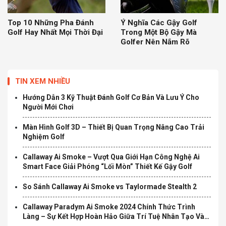
Top 10 Những Pha Đánh
Ý Nghĩa Các Gậy Golf
Golf Hay Nhất Mọi Thời Đại
Trong Một Bộ Gậy Mà
Golfer Nên Nắm Rõ
TIN XEM NHIỀU
Hướng Dẫn 3 Kỹ Thuật Đánh Golf Cơ Bản Và Lưu Ý Cho
Người Mới Chơi
Màn Hình Golf 3D – Thiết Bị Quan Trọng Nâng Cao Trải
Nghiệm Golf
Callaway Ai Smoke – Vượt Qua Giới Hạn Công Nghệ Ai
Smart Face Giải Phóng “Lối Mòn” Thiết Kế Gậy Golf
So Sánh Callaway Ai Smoke vs Taylormade Stealth 2
Callaway Paradym Ai Smoke 2024 Chính Thức Trình
Làng – Sự Kết Hợp Hoàn Hảo Giữa Trí Tuệ Nhân Tạo Và
Công Nghệ Golf