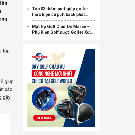
 Bên
Top 03 thảm putt giúp golfer
n
thực hiện cú putt bách phát
rong
bách trúng ngay tại nhà
Mặt Nạ Golf Clair De Maree –
Phụ Kiện Golf Được Golfer Xứ
Sở Kim Chi Si Mê Với Hiệu Quả
Chống Nắng, Chống Nám
Không Tưởng
ụ tập
sẽ giúp
ẩn xác
g gậy