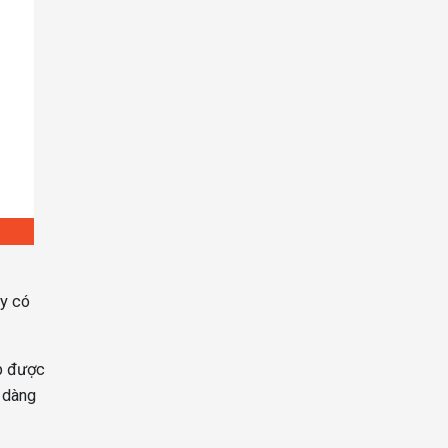
ậy có
ip được
ễ dàng