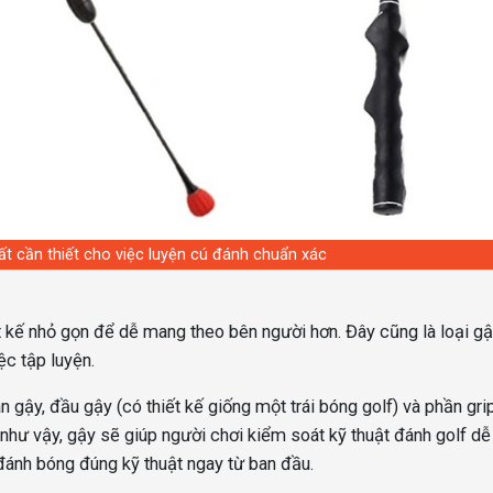
ất cần thiết cho việc luyện cú đánh chuẩn xác
t kế nhỏ gọn để dễ mang theo bên người hơn. Đây cũng là loại g
ệc tập luyện.
n gậy, đầu gậy (có thiết kế giống một trái bóng golf) và phần gr
như vậy, gậy sẽ giúp người chơi kiểm soát kỹ thuật đánh golf d
 đánh bóng đúng kỹ thuật ngay từ ban đầu.