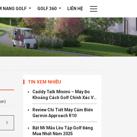
M NANG GOLF
GOLF 360
LIÊN HỆ
TIN XEM NHIỀU
Caddy Talk Minimi – Máy Đo
Khoảng Cách Golf Chính Xác Và
họn)
Tiện Lợi
Review Chi Tiết Máy Cảm Biến
Garmin Approach R10
Bật Mí Mẫu Lều Tập Golf Đáng
Mua Nhất Năm 2025