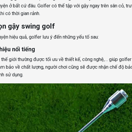
yện ở bất cứ đâu. Golfer có thể tập với gậy ngay trên sân cỏ, tr
i có thời gian rảnh.
ọn gậy swing golf
yện hiệu quả, golfer lưu ý đến những yếu tố sau:
iệu nổi tiếng
thế giới thường được tối ưu về thiết kế, công nghệ,… giúp golfer
đảm bảo về chất lượng, người chơi cũng sẽ được nhận chế độ bả
nh sử dụng.