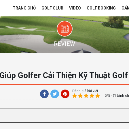
TRANG CHỦ
GOLF CLUB
VIDEO
GOLF BOOKING
CẨ
REVIEW
iúp Golfer Cải Thiện Kỹ Thuật Golf
Đánh giá bài viết
5/5 - (1 bình c