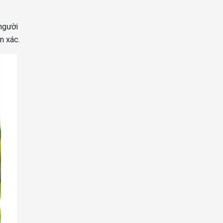
người
n xác.