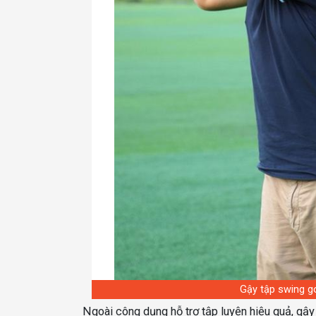
Gậy tập swing go
Ngoài công dụng hỗ trợ tập luyện hiệu quả, gậy