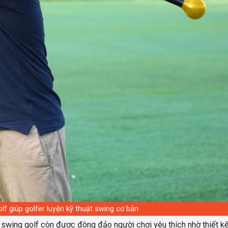
lf giúp golfer luyện kỹ thuật swing cơ bản
 swing golf còn được đông đảo người chơi yêu thích nhờ thiết k