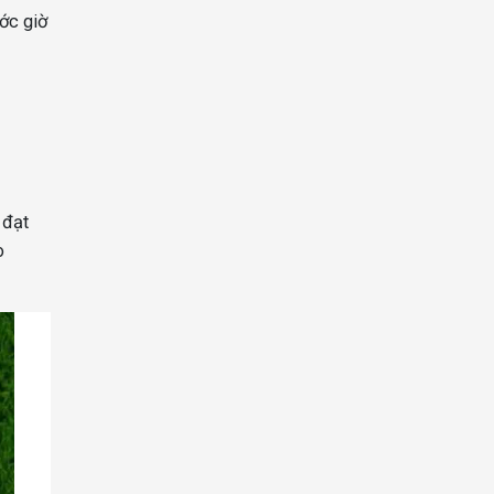
ước giờ
 đạt
o