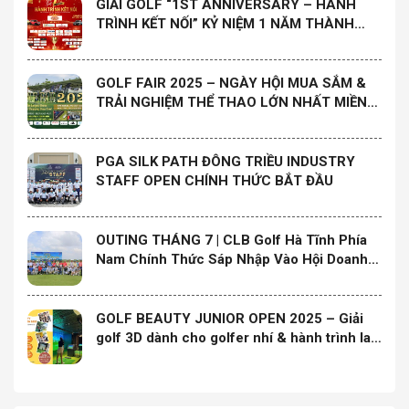
GIẢI GOLF “1ST ANNIVERSARY – HÀNH
TRÌNH KẾT NỐI” KỶ NIỆM 1 NĂM THÀNH
LẬP CLB GOLF HỌ ĐÀO MIỀN NAM
GOLF FAIR 2025 – NGÀY HỘI MUA SẮM &
TRẢI NGHIỆM THỂ THAO LỚN NHẤT MIỀN
TRUNG
PGA SILK PATH ĐÔNG TRIỀU INDUSTRY
STAFF OPEN CHÍNH THỨC BẮT ĐẦU
OUTING THÁNG 7 | CLB Golf Hà Tĩnh Phía
Nam Chính Thức Sáp Nhập Vào Hội Doanh
Nghiệp Hà Tĩnh Phía Nam và Ra Mắt Ban
Chấp Hành Nhiệm Kỳ Mới
GOLF BEAUTY JUNIOR OPEN 2025 – Giải
golf 3D dành cho golfer nhí & hành trình lan
tỏa yêu thương