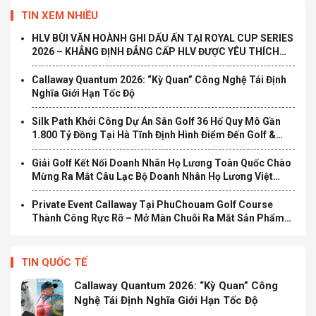
TIN XEM NHIỀU
HLV BÙI VĂN HOÀNH GHI DẤU ẤN TẠI ROYAL CUP SERIES
2026 – KHẲNG ĐỊNH ĐẲNG CẤP HLV ĐƯỢC YÊU THÍCH
TẠI TP.HCM
Callaway Quantum 2026: “Kỳ Quan” Công Nghệ Tái Định
Nghĩa Giới Hạn Tốc Độ
Silk Path Khởi Công Dự Án Sân Golf 36 Hố Quy Mô Gần
1.800 Tỷ Đồng Tại Hà Tĩnh Định Hình Điểm Đến Golf &
Nghỉ Dưỡng Cao Cấp Mới Tại Bắc Trung Bộ
Giải Golf Kết Nối Doanh Nhân Họ Lương Toàn Quốc Chào
Mừng Ra Mắt Câu Lạc Bộ Doanh Nhân Họ Lương Việt
Nam Chính Thức Khởi Tranh
Private Event Callaway Tại PhuChouam Golf Course
Thành Công Rực Rỡ – Mở Màn Chuỗi Ra Mắt Sản Phẩm
Mới Quantum 2026
TIN QUỐC TẾ
Callaway Quantum 2026: “Kỳ Quan” Công
Nghệ Tái Định Nghĩa Giới Hạn Tốc Độ