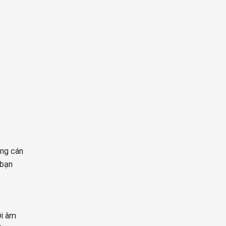
ing cán
 bạn
i âm