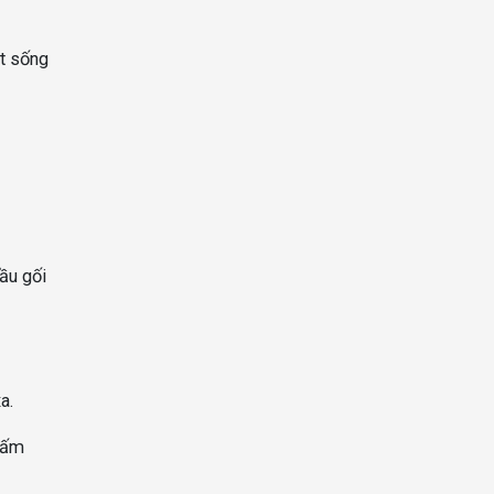
ột sống
ầu gối
a.
 tấm