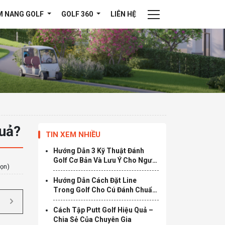
M NANG GOLF
GOLF 360
LIÊN HỆ
quả?
TIN XEM NHIỀU
Hướng Dẫn 3 Kỹ Thuật Đánh
Golf Cơ Bản Và Lưu Ý Cho Người
họn)
Mới Chơi
Hướng Dẫn Cách Đặt Line
Trong Golf Cho Cú Đánh Chuẩn
Nhất
Cách Tập Putt Golf Hiệu Quả –
Chia Sẻ Của Chuyên Gia