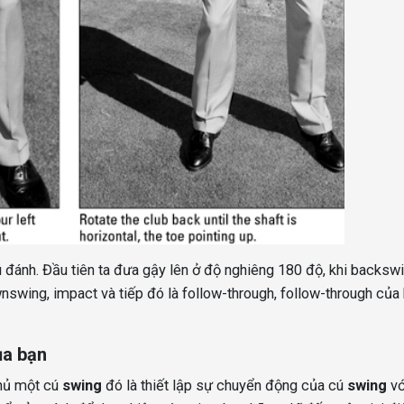
ú đánh. Đầu tiên ta đưa gậy lên ở độ nghiêng 180 độ, khi backsw
swing, impact và tiếp đó là follow-through, follow-through của
ủa bạn
chủ một cú
swing
đó là thiết lập sự chuyển động của cú
swing
vớ