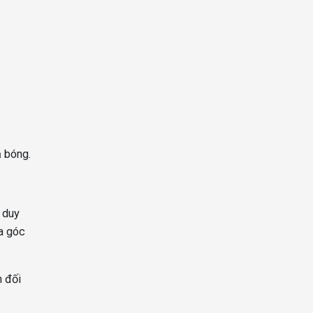
ả bóng.
h duy
ra góc
n đối