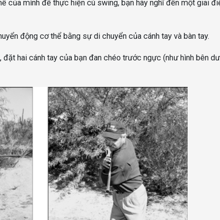
hể của mình để thực hiện cú swing, bạn hãy nghĩ đến một giai đi
uyển động cơ thể bằng sự di chuyển của cánh tay và bàn tay.
, đặt hai cánh tay của bạn đan chéo trước ngực (như hình bên dướ