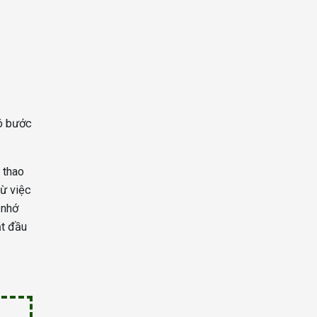
có bước
 thao
từ việc
 nhớ
ắt đầu