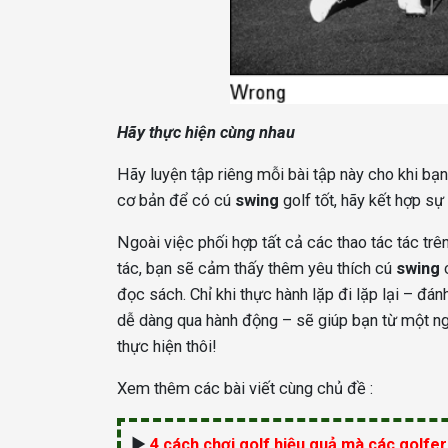
Hãy thực hiện cùng nhau
Hãy luyện tập riêng mỗi bài tập này cho khi bạn
cơ bản để có cú
swing
golf tốt, hãy kết hợp sự
Ngoài việc phối hợp tất cả các thao tác tác trê
tác, bạn sẽ cảm thấy thêm yêu thích cú
swing
c
đọc sách. Chỉ khi thực hành lặp đi lặp lại – đá
dễ dàng qua hành động – sẽ giúp bạn từ một ngư
thực hiện thôi!
Xem thêm các bài viết cùng chủ đề :
►
4 cách chơi golf hiệu quả mà các golfer