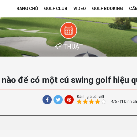
TRANG CHỦ
GOLF CLUB
VIDEO
GOLF BOOKING
CẨ
KỸ THUẬT
 nào để có một cú swing golf hiệu 
Đánh giá bài viết
4/5 - (1 bình c