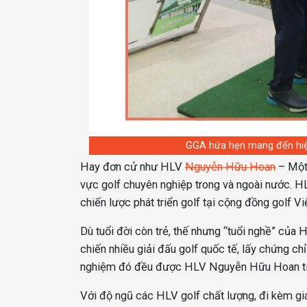
GGA hứa hẹn mang đến hiệu
Hay đơn cử như HLV
Nguyễn Hữu Hoan
– Một 
vực golf chuyên nghiệp trong và ngoài nước. HL
chiến lược phát triển golf tại cộng đồng golf V
Dù tuổi đời còn trẻ, thế nhưng “tuổi nghề” củ
chiến nhiều giải đấu golf quốc tế, lấy chứng c
nghiệm đó đều được HLV Nguyễn Hữu Hoan tích
Với độ ngũ các HLV golf chất lượng, đi kèm giá