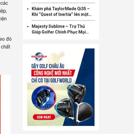
 các
Khám phá TaylorMade Qi35 –
iệp,
Khi “Quest of Inertia” lên một
viện
tầm cao mới
Majesty Sublime – Trợ Thủ
Giúp Golfer Chinh Phục Mọi
Green
heo đó
 chất