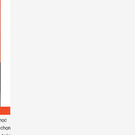
 học
a chọn