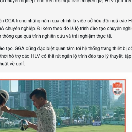
ới chuyên nghiệp, cho đến đội ngũ các chuyên gia, HLV golf trên
viện GGA trong những năm qua chính là việc sở hữu đội ngũ các 
 chuyên nghiệp. Đi kèm theo đó là lộ trình đào tạo chuyên nghi
hông qua quá trình nghiên cứu và trải nghiệm thực tế.
đào tạo, GGA cũng đặc biệt quan tâm tới hệ thống trang thiết bị 
hời hỗ trợ các HLV có thể rút ngắn lộ trình đào tạo lý thuyết, tập
huật về golf.