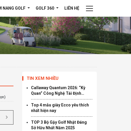
M NANG GOLF
GOLF 360
LIÊN HỆ
TIN XEM NHIỀU
Callaway Quantum 2026: “Kỳ
Quan” Công Nghệ Tái Định
họn)
Nghĩa Giới Hạn Tốc Độ
Top 4 mẫu giày Ecco yêu thích
nhất hiện nay
TOP 3 Bộ Gậy Golf Nhật Đáng
Sở Hữu Nhất Năm 2025