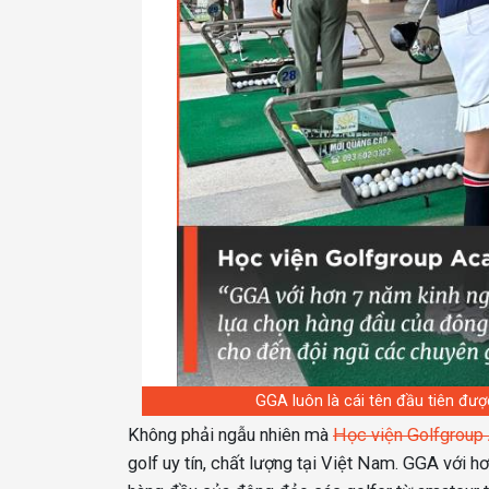
GGA luôn là cái tên đầu tiên đượ
Không phải ngẫu nhiên mà
Học viện Golfgrou
golf uy tín, chất lượng tại Việt Nam. GGA với h