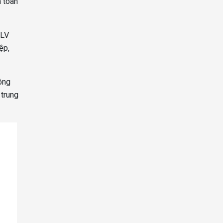
 toàn
HLV
ệp,
công
 trung