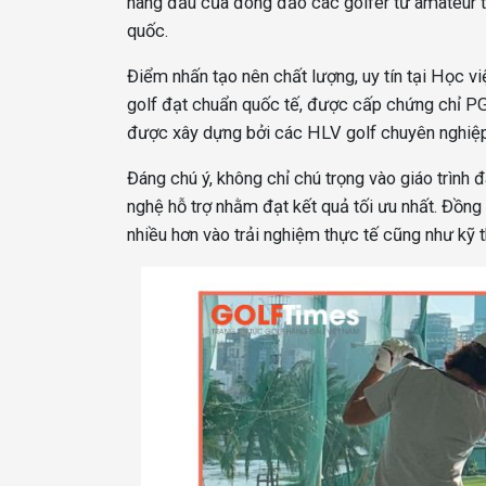
hàng đầu của đông đảo các golfer từ amateur t
quốc.
Điểm nhấn tạo nên chất lượng, uy tín tại Học 
golf đạt chuẩn quốc tế, được cấp chứng chỉ PGA
được xây dựng bởi các HLV golf chuyên nghiệp t
Đáng chú ý, không chỉ chú trọng vào giáo trình 
nghệ hỗ trợ nhằm đạt kết quả tối ưu nhất. Đồng t
nhiều hơn vào trải nghiệm thực tế cũng như kỹ t