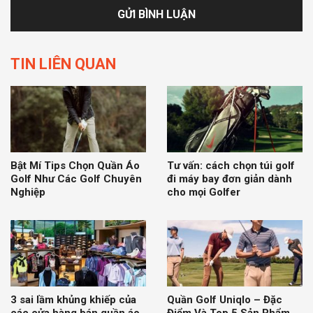
TIN LIÊN QUAN
Bật Mí Tips Chọn Quần Áo
Tư vấn: cách chọn túi golf
Golf Như Các Golf Chuyên
đi máy bay đơn giản dành
Nghiệp
cho mọi Golfer
3 sai lầm khủng khiếp của
Quần Golf Uniqlo – Đặc
các cửa hàng bán quần áo
Điểm Và Top 5 Sản Phẩm