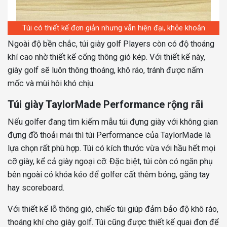
Túi có thiết kế đơn giản nhưng vẫn hiện đại, khỏe khoắn
Ngoài độ bền chắc, túi giày golf Players còn có độ thoáng
khí cao nhờ thiết kế cổng thông gió kép. Với thiết kế này,
giày golf sẽ luôn thông thoáng, khô ráo, tránh được nấm
mốc và mùi hôi khó chịu.
Túi giày TaylorMade Performance rộng rãi
Nếu golfer đang tìm kiếm mẫu túi đựng giày với không gian
đựng đồ thoải mái thì túi Performance của TaylorMade là
lựa chọn rất phù hợp. Túi có kích thước vừa với hầu hết mọi
cỡ giày, kể cả giày ngoại cỡ. Đặc biệt, túi còn có ngăn phụ
bên ngoài có khóa kéo để golfer cất thêm bóng, găng tay
hay scoreboard.
Với thiết kế lỗ thông gió, chiếc túi giúp đảm bảo độ khô ráo,
thoáng khí cho giày golf. Túi cũng được thiết kế quai đơn để