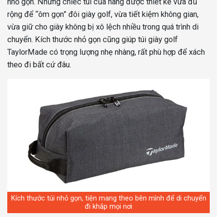
nhỏ gọn. Những chiếc túi của hãng được thiết kế vừa đủ
rộng để “ôm gọn” đôi giày golf, vừa tiết kiệm không gian,
vừa giữ cho giày không bị xô lệch nhiều trong quá trình di
chuyển. Kích thước nhỏ gọn cũng giúp túi giày golf
TaylorMade có trọng lượng nhẹ nhàng, rất phù hợp để xách
theo đi bất cứ đâu.
Kích thước túi nhỏ gọn, tiện mang theo bên mình để di chuyển
đi khắp mọi nơi