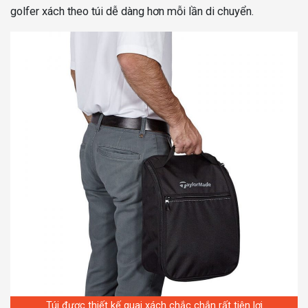
golfer xách theo túi dễ dàng hơn mỗi lần di chuyển.
Túi được thiết kế quai xách chắc chắn rất tiện lợi