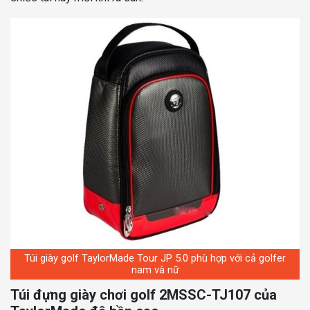
Túi giày golf TaylorMade Tour JP 5.0 phù hợp với cả golfer
nam và nữ
Túi đựng giày chơi golf 2MSSC-TJ107 của