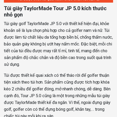
Túi giày TaylorMade Tour JP 5.0 kích thước
nhỏ gọn
Túi giày golf TaylorMade JP 5.0 với thiết kế hiện đại, khỏe
khoắn sẽ là lựa chọn phù hợp cho cả golfer nam và nữ. Túi
được làm từ chất liệu da tổng hợp bền bỉ, chống thấm nước,
bảo quản giày không bị ướt hay nấm mốc. Đặc biệt, mỗi chi
tiết của túi đều được may rất tỉ mỉ, tinh tế, mang đến cho
sản phẩm độ chắc chắn và độ bền cao trong suốt quá trình
sử dụng.
Túi được thiết kế quai xách có thể tháo rời để golfer thuận
tiện xách theo túi hơn. Sản phẩm cũng được tích hợp khóa
kéo 2 chiều để golfer đóng, mở nhanh chóng, dễ dàng. Bên
cạnh đó, Tour JP 5.0 cũng là một trong những mẫu túi giày
được TaylorMade thiết kế đa ngăn. Vì thế, ngoài đựng giày
golf, golfer còn có thể đựng bóng golf, khăn tay,… trong
chiếc túi này mỗi khi ra sân.