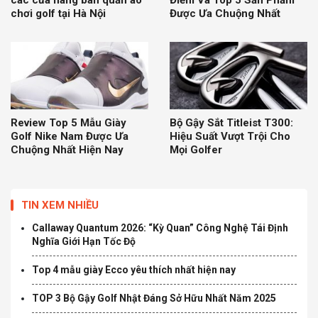
chơi golf tại Hà Nội
Được Ưa Chuộng Nhất
Review Top 5 Mẫu Giày
Bộ Gậy Sắt Titleist T300:
Golf Nike Nam Được Ưa
Hiệu Suất Vượt Trội Cho
Chuộng Nhất Hiện Nay
Mọi Golfer
TIN XEM NHIỀU
Callaway Quantum 2026: “Kỳ Quan” Công Nghệ Tái Định
Nghĩa Giới Hạn Tốc Độ
Top 4 mẫu giày Ecco yêu thích nhất hiện nay
TOP 3 Bộ Gậy Golf Nhật Đáng Sở Hữu Nhất Năm 2025