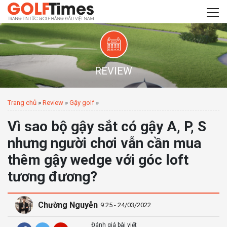
REVIEW
Trang chủ
»
Review
»
Gậy golf
»
Vì sao bộ gậy sắt có gậy A, P, S
nhưng người chơi vẫn cần mua
thêm gậy wedge với góc loft
tương đương?
Chường Nguyễn
9:25 - 24/03/2022
Đánh giá bài viết