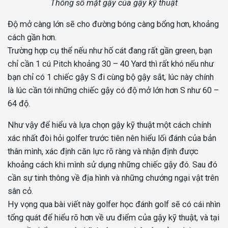
Thông số mặt gậy của gậy kỹ thuật
Độ mở càng lớn sẽ cho đường bóng càng bổng hơn, khoảng
cách gần hơn.
Trường hợp cụ thể nếu như hố cát đang rất gần green, bạn
chỉ cần 1 cú Pitch khoảng 30 – 40 Yard thì rất khó nếu như
bạn chỉ có 1 chiếc gậy S đi cùng bộ gậy sắt, lúc này chính
là lúc cần tới những chiếc gậy có độ mở lớn hơn S như 60 –
64 độ.
Như vậy để hiểu và lựa chọn gậy kỹ thuật một cách chính
xác nhất đòi hỏi golfer trước tiên nên hiểu lối đánh của bản
thân mình, xác định căn lực rõ ràng và nhận định được
khoảng cách khi mình sử dụng những chiếc gậy đó. Sau đó
cần sự tinh thông về địa hình và những chướng ngại vật trên
sân cỏ.
Hy vọng qua bài viết này golfer học đánh golf sẽ có cái nhìn
tổng quát để hiểu rõ hơn về ưu điểm của gậy kỹ thuật, và tại