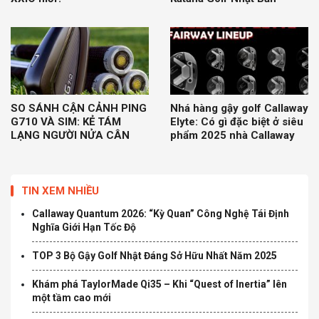
SO SÁNH CẬN CẢNH PING
Nhá hàng gậy golf Callaway
G710 VÀ SIM: KẺ TÁM
Elyte: Có gì đặc biệt ở siêu
LẠNG NGƯỜI NỬA CÂN
phẩm 2025 nhà Callaway
TIN XEM NHIỀU
Callaway Quantum 2026: “Kỳ Quan” Công Nghệ Tái Định
Nghĩa Giới Hạn Tốc Độ
TOP 3 Bộ Gậy Golf Nhật Đáng Sở Hữu Nhất Năm 2025
Khám phá TaylorMade Qi35 – Khi “Quest of Inertia” lên
một tầm cao mới