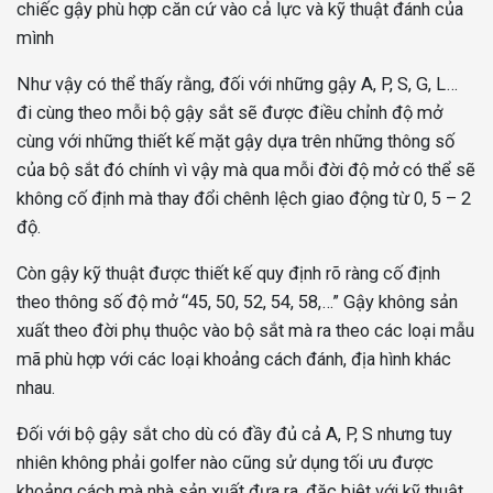
chiếc gậy phù hợp căn cứ vào cả lực và kỹ thuật đánh của
mình
Như vậy có thể thấy rằng, đối với những gậy A, P, S, G, L…
đi cùng theo mỗi bộ gậy sắt sẽ được điều chỉnh độ mở
cùng với những thiết kế mặt gậy dựa trên những thông số
của bộ sắt đó chính vì vậy mà qua mỗi đời độ mở có thể sẽ
không cố định mà thay đổi chênh lệch giao động từ 0, 5 – 2
độ.
Còn gậy kỹ thuật được thiết kế quy định rõ ràng cố định
theo thông số độ mở “45, 50, 52, 54, 58,…” Gậy không sản
xuất theo đời phụ thuộc vào bộ sắt mà ra theo các loại mẫu
mã phù hợp với các loại khoảng cách đánh, địa hình khác
nhau.
Đối với bộ gậy sắt cho dù có đầy đủ cả A, P, S nhưng tuy
nhiên không phải golfer nào cũng sử dụng tối ưu được
khoảng cách mà nhà sản xuất đưa ra, đặc biệt với kỹ thuật