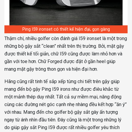
Ping I59 ironset có thiết kế hiện đại, gọn gàng
Thậm chí, nhiều golfer còn đánh giá I59 ironset là một trong
những bộ gậy sắt “clean” nhất trên thị trường. Bởi, mặt gậy
được thiết kế tối giản, chữ I59 cũng được làm nhỏ hơn và
gần với toe hơn. Chữ Forged được đặt ở gần heel giúp
mang mặt gậy trông thon gọn và hiện đại hơn.
Hãng cũng rất tinh tế sắp xếp từng chi tiết trên gậy giúp
mang đến bộ gậy Ping I59 irons như được điêu khắc từ
một mảnh thép duy nhất. Tất cả sự mềm mại, năng động
cùng các đường nét góc cạnh nhẹ nhàng đều kết hợp “ăn ý”
với nhau. Mang đến cho golfer bộ gậy sắt gây ấn tượng
ngay từ ánh nhìn đầu tiên. Đây cũng là một trong những lý
do giúp gậy sắt Ping I59 được rất nhiều golfer yêu thích