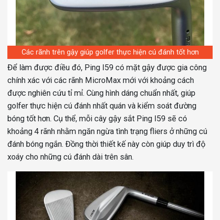
Các rãnh trên gậy giúp golfer thực hiện cú đánh tốt hơn
Để làm được điều đó, Ping I59 có mặt gậy được gia công
chính xác với các rãnh MicroMax mới với khoảng cách
được nghiên cứu tỉ mỉ. Cùng hình dáng chuẩn nhất, giúp
golfer thực hiện cú đánh nhất quán và kiểm soát đường
bóng tốt hơn. Cụ thể, mỗi cây gậy sắt Ping I59 sẽ có
khoảng 4 rãnh nhằm ngăn ngừa tình trạng fliers ở những cú
đánh bóng ngắn. Đồng thời thiết kế này còn giúp duy trì độ
xoáy cho những cú đánh dài trên sân.