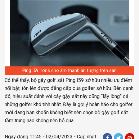
Ping I59 irons cho âm thanh ấn tượng trên sân
Có thể thấy, bộ gậy golf sắt Ping I59 sở hữu nhiều ưu điểm
nổi bật, tôn lên được đẳng cấp của golfer sở hữu. Bên cạnh
đó, hiệu suất đánh với cây gậy sắt này cũng “lấy lòng” cả
những golfer khó tính nhất. Đây là gợi ý hoàn hảo cho golfer
mới đang băn khoăn không biết nên chọn bộ gậy golf sắt
tầm trung nào không nên bỏ qua.
Ngày đăng
11:45 - 02/04/2023
- Cập nhật