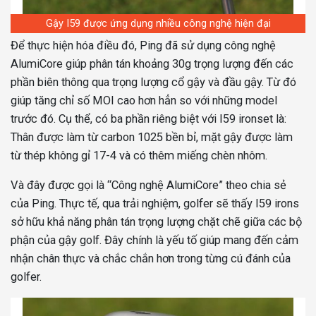
Gậy I59 được ứng dụng nhiều công nghệ hiện đại
Để thực hiện hóa điều đó, Ping đã sử dụng công nghệ
AlumiCore giúp phân tán khoảng 30g trọng lượng đến các
phần biên thông qua trọng lượng cổ gậy và đầu gậy. Từ đó
giúp tăng chỉ số MOI cao hơn hẳn so với những model
trước đó. Cụ thể, có ba phần riêng biệt với I59 ironset là:
Thân được làm từ carbon 1025 bền bỉ, mặt gậy được làm
từ thép không gỉ 17-4 và có thêm miếng chèn nhôm.
Và đây được gọi là “Công nghệ AlumiCore” theo chia sẻ
của Ping. Thực tế, qua trải nghiệm, golfer sẽ thấy I59 irons
sở hữu khả năng phân tán trọng lượng chặt chẽ giữa các bộ
phận của gậy golf. Đây chính là yếu tố giúp mang đến cảm
nhận chân thực và chắc chắn hơn trong từng cú đánh của
golfer.