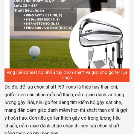
Ping I59 ironset có nhiều tùy chọn shaft và grip cho golfer lựa
chọn
Do đó, để lựa chọn shaft I59 irons là thép hay than chì,
golfer nên cân nhắc đến sở thích, cảm giác đánh và trọng
lượng gậy. Bởi, nếu golfer đang tìm kiếm bộ gậy sắt nhẹ,
mang đến cảm giác đánh mềm hơn thì shaft than chì là gợi
ý hoàn hảo. Còn nếu golfer thích gậy có trọng lượng tiêu
chuẩn, cảm giác đánh chắc chắn thì nên lựa chọn shaft
bằng thép sẽ phù hợp hơn.