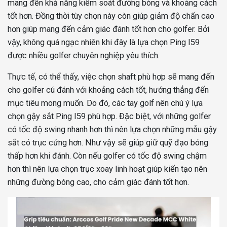
mang đến khả năng kiểm soát đường bóng và khoảng cách
tốt hơn. Đồng thời tùy chọn này còn giúp giảm độ chấn cao
hơn giúp mang đến cảm giác đánh tốt hơn cho golfer. Bởi
vậy, không quá ngạc nhiên khi đây là lựa chọn Ping I59
được nhiều golfer chuyên nghiệp yêu thích.
Thực tế, có thể thấy, việc chọn shaft phù hợp sẽ mang đến
cho golfer cú đánh với khoảng cách tốt, hướng thẳng đến
mục tiêu mong muốn. Do đó, các tay golf nên chú ý lựa
chọn gậy sắt Ping I59 phù hợp. Đặc biệt, với những golfer
có tốc độ swing nhanh hơn thì nên lựa chọn những mẫu gậy
sắt có trục cứng hơn. Như vậy sẽ giúp giữ quỹ đạo bóng
thấp hơn khi đánh. Còn nếu golfer có tốc độ swing chậm
hơn thì nên lựa chọn trục xoay linh hoạt giúp kiến tạo nên
những đường bóng cao, cho cảm giác đánh tốt hơn.