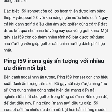
bóng trên sân.
Đặc biệt, I59 ironset còn có lớp hoàn thiện được làm bằng
thép Hydropearl 2.0 với khả năng ngăn nước hiệu quả. Ngay
cả khi đánh golf ở điều kiện ẩm ướt, golfer cũng có thể đạt
được kết quả như nhau từ vòng này qua vòng golf khác. Mặt
gậy sắt I59 còn có thêm nhiều rãnh nổi bật được sử dụng
như đường viền giúp golfer căn chỉnh hướng đánh phù hợp
nhất.
Ping I59 irons gây ấn tượng với nhiều
ưu điểm nổi bật
Bên cạnh ngoại hình ấn tượng, Ping I59 ironset còn cho hiệu
suất đánh ấn tượng trên sân. Bộ gậy sắt này được hãng “ưu
ái” ứng dụng nhiều công nghệ hiện đại mang đến trải
nghiệm tốt nhất cho golfer trong từng cú đánh. Bên cạnh đó,
để đạt điều này, Ping cũng “mạnh tay” đầu tư giúp I59
ironset sở hữu nhiều ưu điểm nổi bật hơn hẳn những model