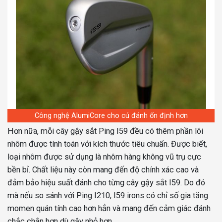
Công nghệ AlumiCore cho cú đánh ổn định hơn
Hơn nữa, mỗi cây gậy sắt Ping I59 đều có thêm phần lõi
nhôm được tính toán với kích thước tiêu chuẩn. Được biết,
loại nhôm được sử dụng là nhôm hàng không vũ trụ cực
bền bỉ. Chất liệu này còn mang đến độ chính xác cao và
đảm bảo hiệu suất đánh cho từng cây gậy sắt I59. Do đó
mà nếu so sánh với Ping I210, I59 irons có chỉ số gia tăng
momen quán tính cao hơn hẳn và mang đến cảm giác đánh
chắc chắn hơn dù gậy nhỏ hơn.