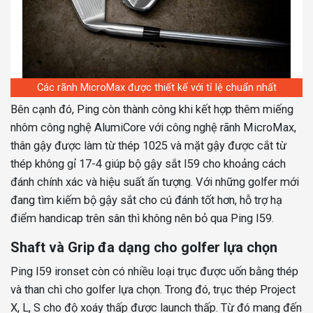
Các rãnh MicroMax được thiết kế với tỉ lệ chuẩn nhất
Bên cạnh đó, Ping còn thành công khi kết hợp thêm miếng
nhôm công nghệ AlumiCore với công nghệ rãnh MicroMax,
thân gậy được làm từ thép 1025 và mặt gậy được cắt từ
thép không gỉ 17-4 giúp bộ gậy sắt I59 cho khoảng cách
đánh chính xác và hiệu suất ấn tượng. Với những golfer mới
đang tìm kiếm bộ gậy sắt cho cú đánh tốt hơn, hỗ trợ hạ
điểm handicap trên sân thì không nên bỏ qua Ping I59.
Shaft và Grip đa dạng cho golfer lựa chọn
Ping I59 ironset còn có nhiều loại trục được uốn bằng thép
và than chì cho golfer lựa chọn. Trong đó, trục thép Project
X, L, S cho độ xoáy thấp được launch thấp. Từ đó mang đến