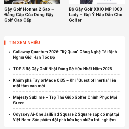
Gậy Golf Honma 2 Sao –
Bộ Gậy Golf XXIO MP1000
Đẳng Cấp Của Dòng Gậy
Lady – Gợi Ý Hấp Dẫn Cho
Golf Cao Cấp
Golfer
TIN XEM NHIỀU
Callaway Quantum 2026: “Kỳ Quan” Công Nghệ Tái Định
Nghĩa Giới Hạn Tốc Độ
TOP 3 Bộ Gậy Golf Nhật Đáng Sở Hữu Nhất Năm 2025
Khám phá TaylorMade Qi35 – Khi “Quest of Inertia” lên
một tầm cao mới
Majesty Sublime – Trợ Thủ Giúp Golfer Chinh Phục Mọi
Green
Odyssey Ai-One JailBird Square 2 Square sắp có mặt tại
Việt Nam: Sản phẩm đột phá hứa hẹn nhiều trải nghiệm
mới