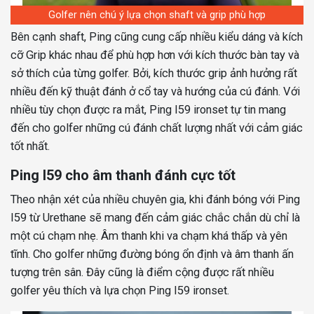
Golfer nên chú ý lựa chọn shaft và grip phù hợp
Bên cạnh shaft, Ping cũng cung cấp nhiều kiểu dáng và kích
cỡ Grip khác nhau để phù hợp hơn với kích thước bàn tay và
sở thích của từng golfer. Bởi, kích thước grip ảnh hưởng rất
nhiều đến kỹ thuật đánh ở cổ tay và hướng của cú đánh. Với
nhiều tùy chọn được ra mắt, Ping I59 ironset tự tin mang
đến cho golfer những cú đánh chất lượng nhất với cảm giác
tốt nhất.
Ping I59 cho âm thanh đánh cực tốt
Theo nhận xét của nhiều chuyên gia, khi đánh bóng với Ping
I59 từ Urethane sẽ mang đến cảm giác chắc chắn dù chỉ là
một cú chạm nhẹ. Âm thanh khi va chạm khá thấp và yên
tĩnh. Cho golfer những đường bóng ổn định và âm thanh ấn
tượng trên sân. Đây cũng là điểm cộng được rất nhiều
golfer yêu thích và lựa chọn Ping I59 ironset.