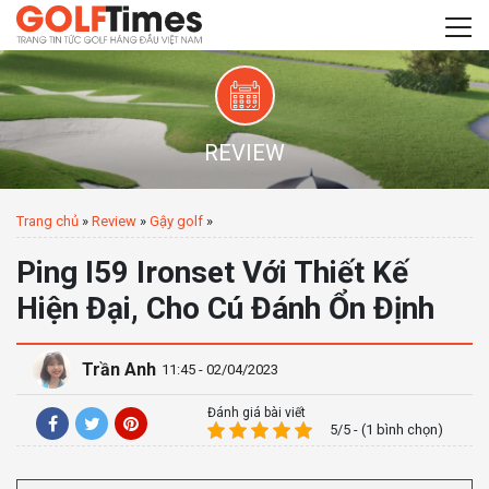
REVIEW
Trang chủ
»
Review
»
Gậy golf
»
Ping I59 Ironset Với Thiết Kế
Hiện Đại, Cho Cú Đánh Ổn Định
Trần Anh
11:45 - 02/04/2023
Đánh giá bài viết
5/5 - (1 bình chọn)