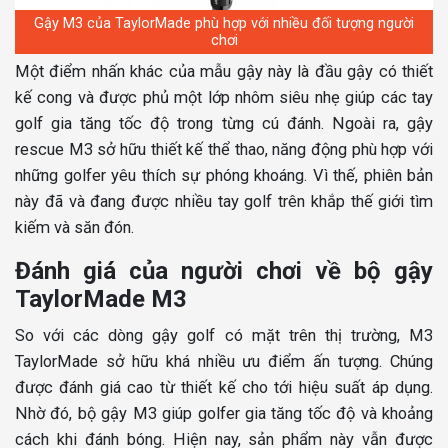
Gậy M3 của TaylorMade phù hợp với nhiều đối tượng người
chơi
Một điểm nhấn khác của mẫu gậy này là đầu gậy có thiết
kế cong và được phủ một lớp nhôm siêu nhẹ giúp các tay
golf gia tăng tốc độ trong từng cú đánh. Ngoài ra, gậy
rescue M3 sở hữu thiết kế thể thao, năng động phù hợp với
những golfer yêu thích sự phóng khoáng. Vì thế, phiên bản
này đã và đang được nhiều tay golf trên khắp thế giới tìm
kiếm và săn đón.
Đánh giá của người chơi về bộ gậy
TaylorMade M3
So với các dòng gậy golf có mặt trên thị trường, M3
TaylorMade sở hữu khá nhiều ưu điểm ấn tượng. Chúng
được đánh giá cao từ thiết kế cho tới hiệu suất áp dụng.
Nhờ đó, bộ gậy M3 giúp golfer gia tăng tốc độ và khoảng
cách khi đánh bóng. Hiện nay, sản phẩm này vẫn được