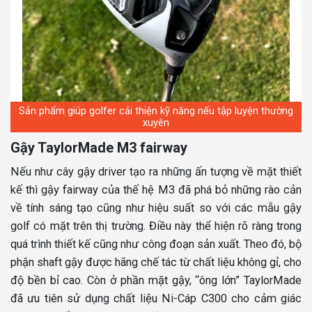
Sản phẩm giúp golfer cải thiện kỹ năng nếu tập luyện thường
xuyên
Gậy TaylorMade M3 fairway
Nếu như cây gậy driver tạo ra những ấn tượng về mặt thiết
kế thì gậy fairway của thế hệ M3 đã phá bỏ những rào cản
về tính sáng tạo cũng như hiệu suất so với các mẫu gậy
golf có mặt trên thị trường. Điều này thể hiện rõ ràng trong
quá trình thiết kế cũng như công đoạn sản xuất. Theo đó, bộ
phận shaft gậy được hãng chế tác từ chất liệu không gỉ, cho
độ bền bỉ cao. Còn ở phần mặt gậy, “ông lớn” TaylorMade
đã ưu tiên sử dụng chất liệu Ni-Cáp C300 cho cảm giác