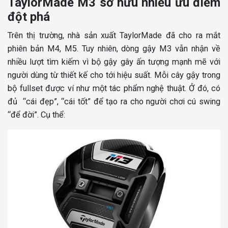
TaylorMade M3 sở hữu nhiều ưu điểm
đột phá
Trên thị trường, nhà sản xuất TaylorMade đã cho ra mắt
phiên bản M4, M5. Tuy nhiên, dòng gậy M3 vẫn nhận về
nhiều lượt tìm kiếm vì bộ gậy gây ấn tượng mạnh mẽ với
người dùng từ thiết kế cho tới hiệu suất. Mỗi cây gậy trong
bộ fullset được ví như một tác phẩm nghệ thuật. Ở đó, có
đủ “cái đẹp”, “cái tốt” để tạo ra cho người chơi cú swing
“để đời”. Cụ thể: