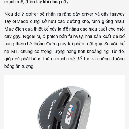
mạnh mẽ, đầm tay khi dùng gậy.
Nếu để ý, golfer sẽ nhận ra rằng gậy driver và gậy fairway
TaylorMade cùng sở hữu các đường khe, rãnh giống nhau.
Mục đích của thiết kế này là để nâng cao hiệu suất cho mỗi
cây gậy. Ngoài ra, ở phiên bản fairway, nhà sản xuất đã bổ
sung thêm hệ thống đường ray tại phần mặt gậy. So với thế
hệ M1, chúng có trọng lượng nặng hơn khoảng 4g. Từ đó,
giúp cú phát bóng thêm mạnh mẽ để tạo ra những đường
bóng ấn tượng.