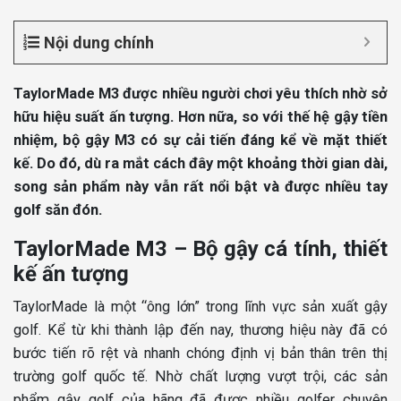
Nội dung chính
TaylorMade M3 được nhiều người chơi yêu thích nhờ sở
hữu hiệu suất ấn tượng. Hơn nữa, so với thế hệ gậy tiền
nhiệm, bộ gậy M3 có sự cải tiến đáng kể về mặt thiết
kế. Do đó, dù ra mắt cách đây một khoảng thời gian dài,
song sản phẩm này vẫn rất nổi bật và được nhiều tay
golf săn đón.
TaylorMade M3 – Bộ gậy cá tính, thiết
kế ấn tượng
TaylorMade là một “ông lớn” trong lĩnh vực sản xuất gậy
golf. Kể từ khi thành lập đến nay, thương hiệu này đã có
bước tiến rõ rệt và nhanh chóng định vị bản thân trên thị
trường golf quốc tế. Nhờ chất lượng vượt trội, các sản
phẩm gậy golf của hãng đã được nhiều golfer chuyên