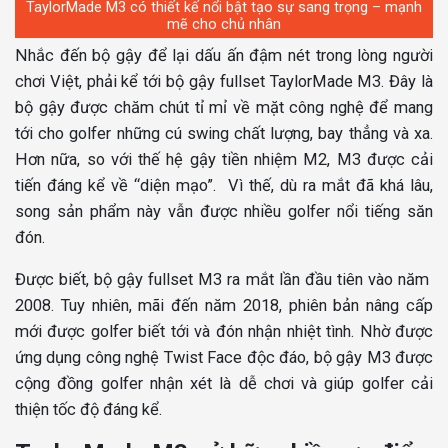
TaylorMade M3 có thiết kế nổi bật tạo sự sang trọng – mạnh
mẽ cho chủ nhân
Nhắc đến bộ gậy để lại dấu ấn đậm nét trong lòng người
chơi Việt, phải kể tới bộ gậy fullset TaylorMade M3. Đây là
bộ gậy được chăm chút tỉ mỉ về mặt công nghệ để mang
tới cho golfer những cú swing chất lượng, bay thẳng và xa.
Hơn nữa, so với thế hệ gậy tiền nhiệm M2, M3 được cải
tiến đáng kể về “diện mạo”. Vì thế, dù ra mắt đã khá lâu,
song sản phẩm này vẫn được nhiều golfer nổi tiếng săn
đón.
Được biết, bộ gậy fullset M3 ra mắt lần đầu tiên vào năm
2008. Tuy nhiên, mãi đến năm 2018, phiên bản nâng cấp
mới được golfer biết tới và đón nhận nhiệt tình. Nhờ được
ứng dụng công nghệ Twist Face độc đáo, bộ gậy M3 được
cộng đồng golfer nhận xét là dễ chơi và giúp golfer cải
thiện tốc độ đáng kể.