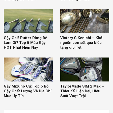
Gậy Golf Putter Dùng Để
Victory.G Kenichi – Khởi
Làm Gì? Top 5 Mẫu Gậy
nguồn cơn sốt quà biếu
HOT Nhất Hiện Nay
tặng dịp Tết
Gậy Mizuno Cũ: Top 5 Bộ
TaylorMade SIM 2 Max –
Gậy Chất Lượng Và Địa Chỉ
Thiết Kế Hiện Đại, Hiệu
Mua Uy Tín
Suất Vượt Trội