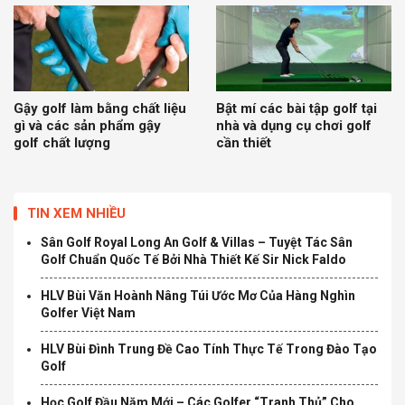
Gậy golf làm bằng chất liệu
Bật mí các bài tập golf tại
gì và các sản phẩm gậy
nhà và dụng cụ chơi golf
golf chất lượng
cần thiết
TIN XEM NHIỀU
Sân Golf Royal Long An Golf & Villas – Tuyệt Tác Sân
Golf Chuẩn Quốc Tế Bởi Nhà Thiết Kế Sir Nick Faldo
HLV Bùi Văn Hoành Nâng Túi Ước Mơ Của Hàng Nghìn
Golfer Việt Nam
HLV Bùi Đình Trung Đề Cao Tính Thực Tế Trong Đào Tạo
Golf
Học Golf Đầu Năm Mới – Các Golfer “Tranh Thủ” Cho