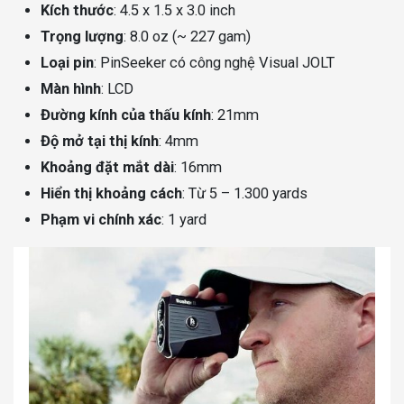
Kích thước
: 4.5 x 1.5 x 3.0 inch
Trọng lượng
: 8.0 oz (~ 227 gam)
Loại pin
: PinSeeker có công nghệ Visual JOLT
Màn hình
: LCD
Đường kính của thấu kính
: 21mm
Độ mở tại thị kính
: 4mm
Khoảng đặt mắt dài
: 16mm
Hiển thị khoảng cách
: Từ 5 – 1.300 yards
Phạm vi chính xác
: 1 yard