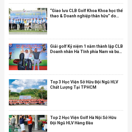
“Giao lưu CLB Golf Khoa Khoa học thể
thao & Doanh nghiệp thân hữu” do
trường Tôn Đức Thắng đăng cai diễn
ra với nhiều dấu ấn
Giải golf Kỷ niệm 1 năm thành lập CLB
Doanh nhân Hà Tĩnh phía Nam và buổi
đấu giá gây quỹ Tấm Lòng Vàng đã
diễn ra thành công
Top 3 Học Viện Sở Hữu Đội Ngũ HLV
Chất Lượng Tại TPHCM
Top 2 Học Viện Golf Hà Nội Sở Hữu
Đội Ngũ HLV Hàng Đầu