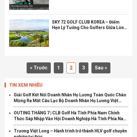
SKY 72 GOLF CLUB KOREA – Điểm
Hẹn Lý Tưởng Cho Golfers Giữa Lòng
Incheon
« Trước
1
2
3
Sau »
TIN XEM NHIỀU
Giải Golf Kết Nối Doanh Nhân Họ Lương Toàn Quốc Chào
Mừng Ra Mắt Câu Lạc Bộ Doanh Nhân Họ Lương Việt
Nam Chính Thức Khởi Tranh
OUTING THÁNG 7 | CLB Golf Hà Tĩnh Phía Nam Chính
Thức Sáp Nhập Vào Hội Doanh Nghiệp Hà Tĩnh Phía Nam
và Ra Mắt Ban Chấp Hành Nhiệm Kỳ Mới
Trương Việt Long – Hành trình trở thành HLV golf chuyên
nghiệp tại Đức