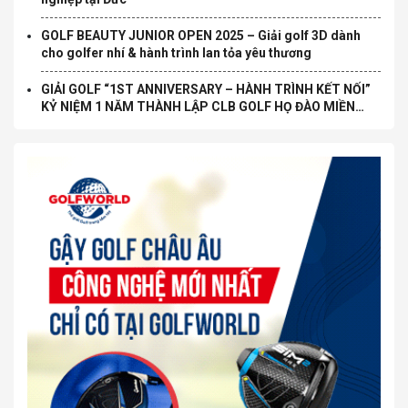
GOLF BEAUTY JUNIOR OPEN 2025 – Giải golf 3D dành
cho golfer nhí & hành trình lan tỏa yêu thương
GIẢI GOLF “1ST ANNIVERSARY – HÀNH TRÌNH KẾT NỐI”
KỶ NIỆM 1 NĂM THÀNH LẬP CLB GOLF HỌ ĐÀO MIỀN
NAM