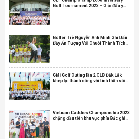
CLF Championship 20 Anniversary
Golf Tournament 2023 – Giải đấu ý
nghĩa cảm xúc kỷ niệm 20 năm ngày
vào nghề của Anh em Chí Linh
Golfer Trẻ Nguyễn Anh Minh Ghi Dấu
Đầy Ấn Tượng Với Chuỗi Thành Tích
Kỷ Lục Ở Độ Tuổi 15
Giải Golf Outing lần 2 CLB Đắk Lắk
khép lại thành công với tinh thần sôi
động của những golfer đại ngàn
Vietnam Caddies Championship 2023
chặng đầu tiên khu vực phía Bắc ghi
dấu nhiều ấn tượng